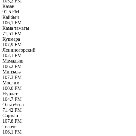
105,2 FM
Казан
91,5 FM
Кайбыч
106,1 FM
Кама тамагы
71,51 FM
Кукмара
107,9 FM
Лениногорский
102,1 FM
Мамадыш
106,2 FM
Минзәлә
107,3 FM
Мөслим
100,0 FM
Нурлат
104,7 FM
Олы Әтнә
71,42 FM
Сарман
107,8 FM
Теләче
106,1 FM