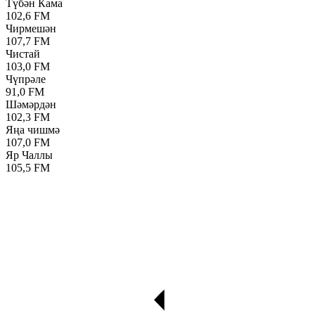
Түбән Кама
102,6 FM
Чирмешән
107,7 FM
Чистай
103,0 FM
Чүпрәле
91,0 FM
Шәмәрдән
102,3 FM
Яңа чишмә
107,0 FM
Яр Чаллы
105,5 FM