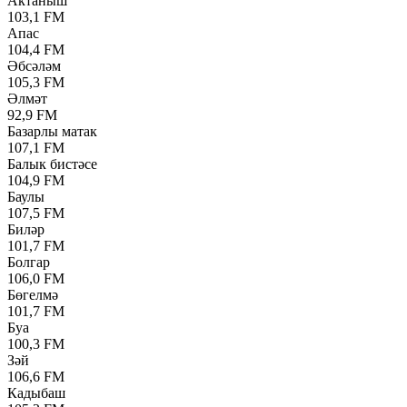
Актаныш
103,1 FM
Апас
104,4 FM
Әбсәләм
105,3 FM
Әлмәт
92,9 FM
Базарлы матак
107,1 FM
Балык бистәсе
104,9 FM
Баулы
107,5 FM
Биләр
101,7 FM
Болгар
106,0 FM
Бөгелмә
101,7 FM
Буа
100,3 FM
Зәй
106,6 FM
Кадыбаш