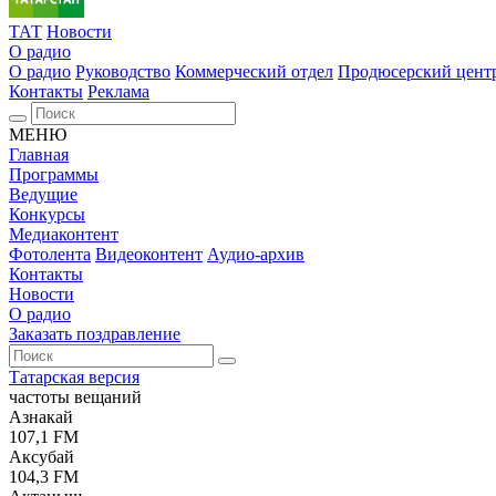
ТАТ
Новости
О радио
О радио
Руководство
Коммерческий отдел
Продюсерский цент
Контакты
Реклама
МЕНЮ
Главная
Программы
Ведущие
Конкурсы
Медиаконтент
Фотолента
Видеоконтент
Аудио-архив
Контакты
Новости
О радио
Заказать поздравление
Татарская версия
частоты вещаний
Азнакай
107,1 FM
Аксубай
104,3 FM