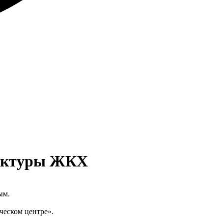
руктуры ЖКХ
ым.
ческом центре».