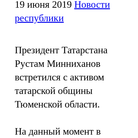
Мамадыш
19 июня 2019
Новости
106,2 FM
республики
Минзәлә
107,3 FM
Президент Татарстана
Мөслим
Рустам Минниханов
100,0 FM
встретился с активом
Нурлат
татарской общины
104,7 FM
Тюменской области.
Олы Әтнә
71,42 FM
На данный момент в
Сарман