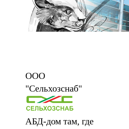
ООО
"Сельхозснаб"
АБД-дом там, где