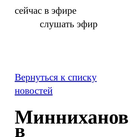
Болгар
сейчас в эфире
106,0 FM
слушать эфир
Бөгелмә
101,7 FM
Буа
100,3 FM
Вернуться к списку
Зәй
новостей
106,6 FM
Минниханов
Кадыбаш
в
105,2 FM