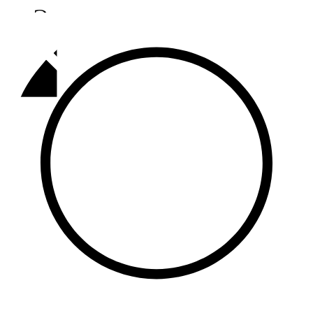
Әлмәт
92,9 FM
Базарлы матак
107,1 FM
Балык бистәсе
104,9 FM
Баулы
107,5 FM
Биләр
101,7 FM