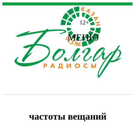
12+
МЕНЮ
частоты вещаний