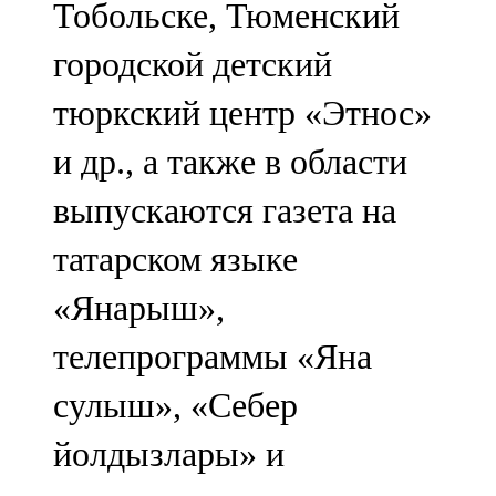
Тобольске, Тюменский
91,0 FM
городской детский
Шәмәрдән
тюркский центр «Этнос»
102,3 FM
и др., а также в области
Яңа чишмә
выпускаются газета на
107,0 FM
татарском языке
Яр Чаллы
«Янарыш»,
105,5 FM
телепрограммы «Яна
сулыш», «Себер
йолдызлары» и