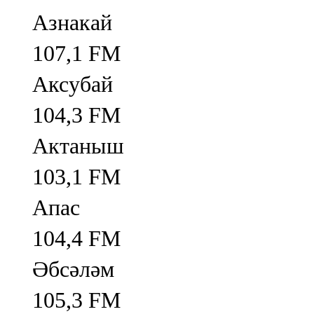
Азнакай
107,1 FM
Аксубай
104,3 FM
Актаныш
103,1 FM
Апас
104,4 FM
Әбсәләм
105,3 FM