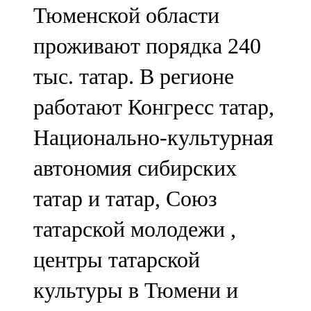
Тюменской области
107,8 FM
проживают порядка 240
Теләче
тыс. татар. В регионе
106,1 FM
работают Конгресс татар,
Түбән Кама
Национально-культурная
102,6 FM
автономия сибирских
Чирмешән
татар и татар, Союз
107,7 FM
татарской молодежи ,
Чистай
центры татарской
103,0 FM
культуры в Тюмени и
Чүпрәле