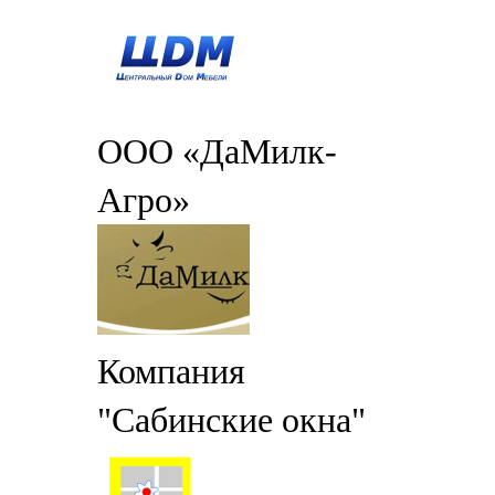
ООО «ДаМилк-
Агро»
Компания
"Сабинские окна"