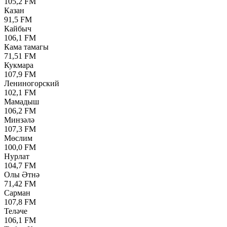
105,2 FM
Казан
91,5 FM
Кайбыч
106,1 FM
Кама тамагы
71,51 FM
Кукмара
107,9 FM
Лениногорский
102,1 FM
Мамадыш
106,2 FM
Минзәлә
107,3 FM
Мөслим
100,0 FM
Нурлат
104,7 FM
Олы Әтнә
71,42 FM
Сарман
107,8 FM
Теләче
106,1 FM