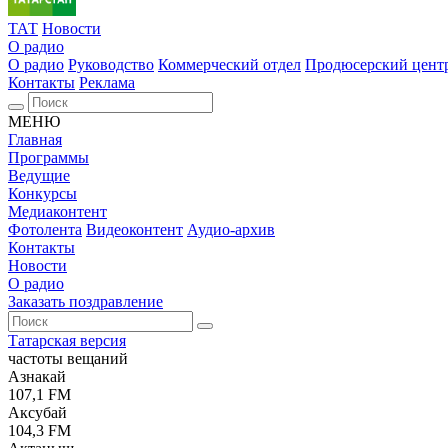
ТАТ
Новости
О радио
О радио
Руководство
Коммерческий отдел
Продюсерский цент
Контакты
Реклама
МЕНЮ
Главная
Программы
Ведущие
Конкурсы
Медиаконтент
Фотолента
Видеоконтент
Аудио-архив
Контакты
Новости
О радио
Заказать поздравление
Татарская версия
частоты вещаний
Азнакай
107,1 FM
Аксубай
104,3 FM