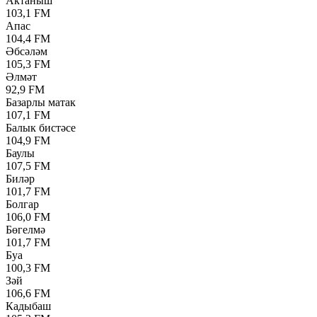
Актаныш
103,1 FM
Апас
104,4 FM
Әбсәләм
105,3 FM
Әлмәт
92,9 FM
Базарлы матак
107,1 FM
Балык бистәсе
104,9 FM
Баулы
107,5 FM
Биләр
101,7 FM
Болгар
106,0 FM
Бөгелмә
101,7 FM
Буа
100,3 FM
Зәй
106,6 FM
Кадыбаш