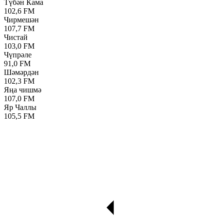
Түбән Кама
102,6 FM
Чирмешән
107,7 FM
Чистай
103,0 FM
Чүпрәле
91,0 FM
Шәмәрдән
102,3 FM
Яңа чишмә
107,0 FM
Яр Чаллы
105,5 FM