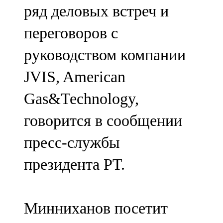
ряд деловых встреч и
107,8 FM
переговоров с
Теләче
руководством компании
106,1 FM
JVIS, American
Түбән Кама
Gas&Technology,
102,6 FM
говорится в сообщении
Чирмешән
пресс-службы
107,7 FM
президента РТ.
Чистай
103,0 FM
Минниханов посетит
Чүпрәле