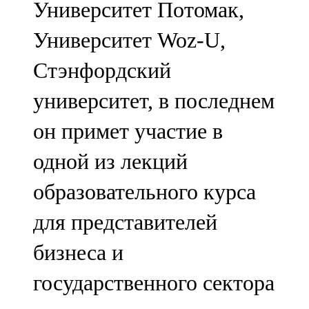
Университет Потомак,
91,0 FM
Университет Woz-U,
Шәмәрдән
Стэнфордский
102,3 FM
университет, в последнем
Яңа чишмә
он примет участие в
107,0 FM
одной из лекций
Яр Чаллы
образовательного курса
105,5 FM
для представителей
бизнеса и
государственного сектора