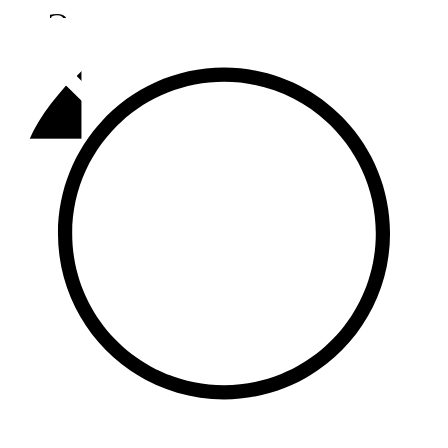
Әлмәт
92,9 FM
Базарлы матак
107,1 FM
Балык бистәсе
104,9 FM
Баулы
107,5 FM
Биләр
101,7 FM