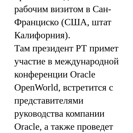
Мамадыш
рабочим визитом в Сан-
106,2 FM
Франциско (США, штат
Минзәлә
Калифорния).
107,3 FM
Там президент РТ примет
Мөслим
участие в международной
100,0 FM
конференции Oracle
Нурлат
OpenWorld, встретится с
104,7 FM
представителями
Олы Әтнә
руководства компании
71,42 FM
Oracle, а также проведет
Сарман