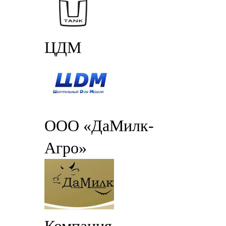
ЦДМ
ООО «ДаМилк-
Агро»