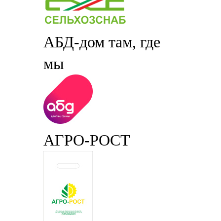
АБД-дом там, где
мы
АГРО-РОСТ