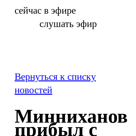
Болгар
сейчас в эфире
106,0 FM
слушать эфир
Бөгелмә
101,7 FM
Буа
100,3 FM
Вернуться к списку
Зәй
новостей
106,6 FM
Минниханов
Кадыбаш
прибыл с
105,2 FM