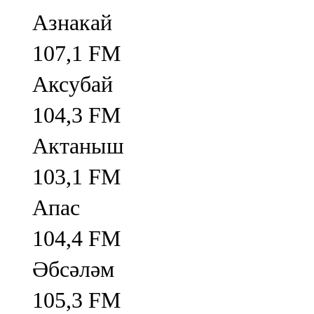
Азнакай
107,1 FM
Аксубай
104,3 FM
Актаныш
103,1 FM
Апас
104,4 FM
Әбсәләм
105,3 FM