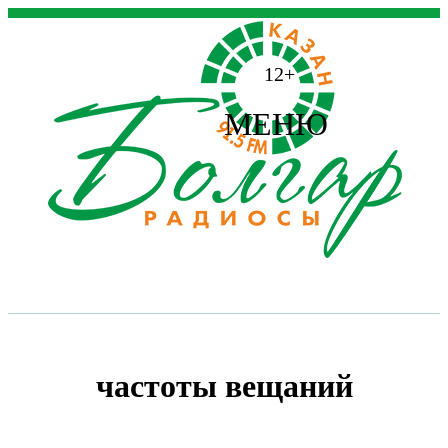
12+
МЕНЮ
частоты вещаний