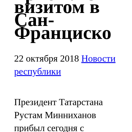
визитом в
Казан
Сан-
91,5 FM
Франциско
Кайбыч
106,1 FM
Кама тамагы
22 октября 2018
Новости
71,51 FM
республики
Кукмара
107,9 FM
Президент Татарстана
Лениногорский
Рустам Минниханов
102,1 FM
прибыл сегодня с