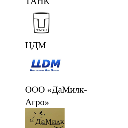
ТАНК
ЦДМ
ООО «ДаМилк-
Агро»