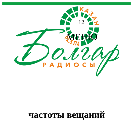
12+
МЕНЮ
частоты вещаний