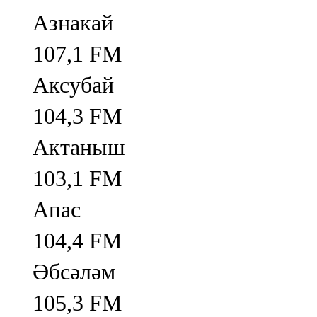
Азнакай
107,1 FM
Аксубай
104,3 FM
Актаныш
103,1 FM
Апас
104,4 FM
Әбсәләм
105,3 FM