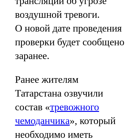
трансляции об угрозе
91,0 FM
воздушной тревоги.
Шәмәрдән
О новой дате проведения
102,3 FM
проверки будет сообщено
Яңа чишмә
заранее.
107,0 FM
Яр Чаллы
Ранее жителям
105,5 FM
Татарстана озвучили
состав «
тревожного
чемоданчика
», который
необходимо иметь