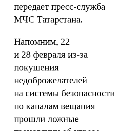
передает пресс-служба
107,8 FM
МЧС Татарстана.
Теләче
106,1 FM
Напомним, 22
Түбән Кама
и 28 февраля из-за
102,6 FM
покушения
Чирмешән
недоброжелателей
107,7 FM
на системы безопасности
Чистай
по каналам вещания
103,0 FM
прошли ложные
Чүпрәле