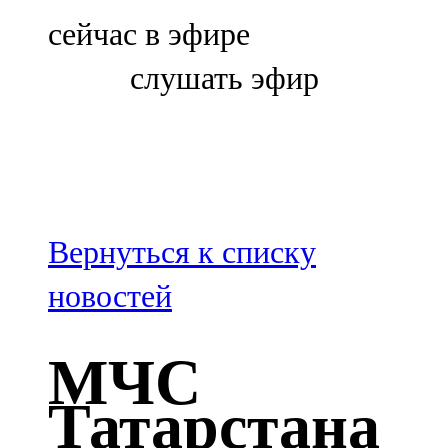
Болгар
сейчас в эфире
106,0 FM
слушать эфир
Бөгелмә
101,7 FM
Буа
100,3 FM
Вернуться к списку
Зәй
новостей
106,6 FM
МЧС
Кадыбаш
Татарстана
105,2 FM