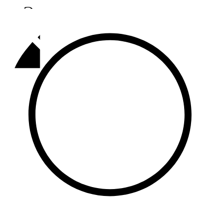
Әлмәт
92,9 FM
Базарлы матак
107,1 FM
Балык бистәсе
104,9 FM
Баулы
107,5 FM
Биләр
101,7 FM