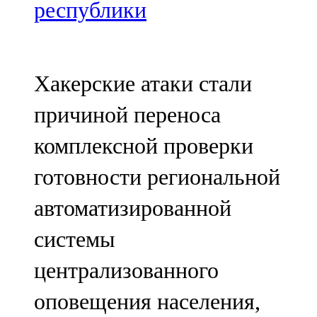
Мамадыш
республики
106,2 FM
Минзәлә
Хакерские атаки стали
107,3 FM
причиной переноса
Мөслим
комплексной проверки
100,0 FM
готовности региональной
Нурлат
автоматизированной
104,7 FM
системы
Олы Әтнә
централизованного
71,42 FM
оповещения населения,
Сарман