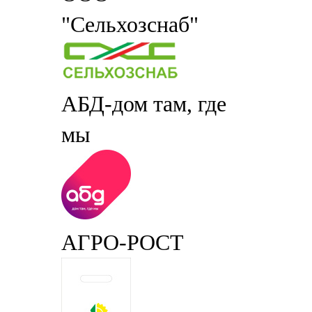
"Сельхозснаб"
АБД-дом там, где
мы
АГРО-РОСТ