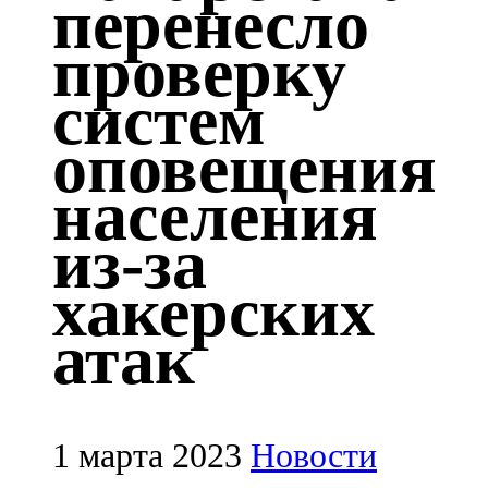
перенесло
Казан
проверку
91,5 FM
систем
Кайбыч
оповещения
106,1 FM
населения
Кама тамагы
из-за
71,51 FM
хакерских
Кукмара
атак
107,9 FM
Лениногорский
102,1 FM
1 марта 2023
Новости