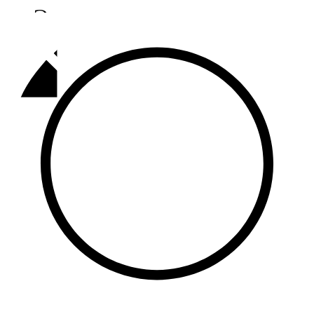
Әлмәт
92,9 FM
Базарлы матак
107,1 FM
Балык бистәсе
104,9 FM
Баулы
107,5 FM
Биләр
101,7 FM