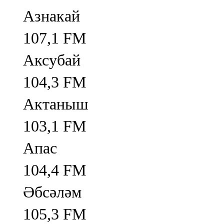
Азнакай
107,1 FM
Аксубай
104,3 FM
Актаныш
103,1 FM
Апас
104,4 FM
Әбсәләм
105,3 FM