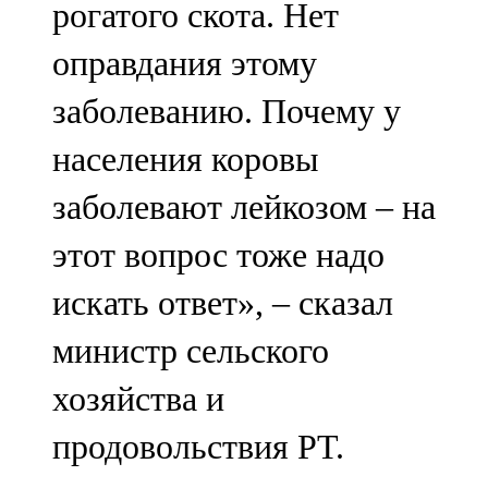
рогатого скота. Нет
91,0 FM
оправдания этому
Шәмәрдән
заболеванию. Почему у
102,3 FM
населения коровы
Яңа чишмә
заболевают лейкозом – на
107,0 FM
этот вопрос тоже надо
Яр Чаллы
искать ответ», – сказал
105,5 FM
министр сельского
хозяйства и
продовольствия РТ.