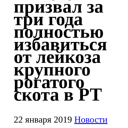
призвал за
Казан
три года
91,5 FM
полностью
Кайбыч
избавиться
106,1 FM
от лейкоза
Кама тамагы
крупного
71,51 FM
рогатого
Кукмара
скота в РТ
107,9 FM
Лениногорский
102,1 FM
22 января 2019
Новости