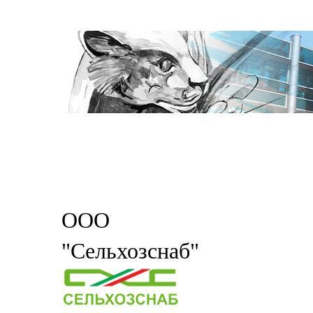
ООО
"Сельхозснаб"