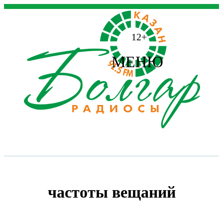
12+
МЕНЮ
частоты вещаний