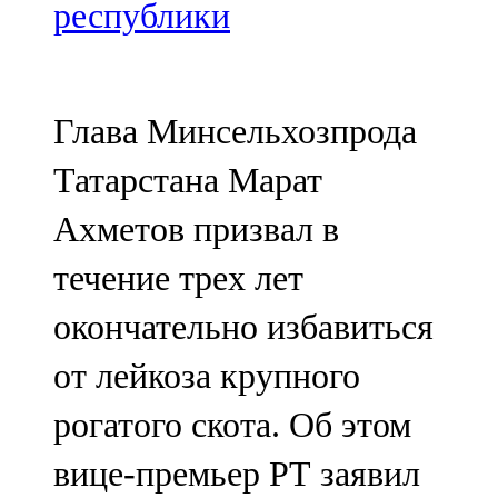
Мамадыш
республики
106,2 FM
Минзәлә
Глава Минсельхозпрода
107,3 FM
Татарстана Марат
Мөслим
Ахметов призвал в
100,0 FM
течение трех лет
Нурлат
окончательно избавиться
104,7 FM
от лейкоза крупного
Олы Әтнә
рогатого скота. Об этом
71,42 FM
вице-премьер РТ заявил
Сарман