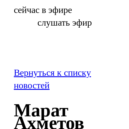
Болгар
сейчас в эфире
106,0 FM
слушать эфир
Бөгелмә
101,7 FM
Буа
100,3 FM
Вернуться к списку
Зәй
новостей
106,6 FM
Марат
Кадыбаш
Ахметов
105,2 FM