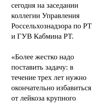
сегодня на заседании
107,8 FM
коллегии Управления
Теләче
Россельхознадзора по РТ
106,1 FM
и ГУВ Кабмина РТ.
Түбән Кама
102,6 FM
«Более жестко надо
Чирмешән
поставить задачу: в
107,7 FM
течение трех лет нужно
Чистай
окончательно избавиться
103,0 FM
от лейкоза крупного
Чүпрәле