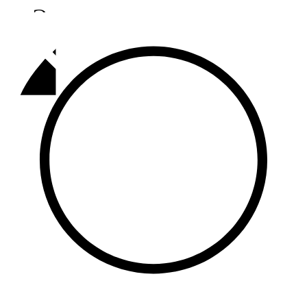
Әлмәт
92,9 FM
Базарлы матак
107,1 FM
Балык бистәсе
104,9 FM
Баулы
107,5 FM
Биләр
101,7 FM