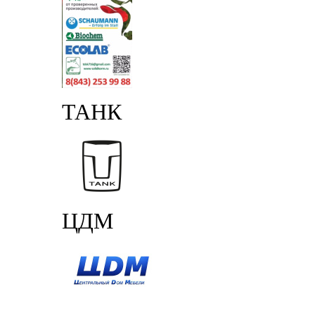
ТАНК
ЦДМ