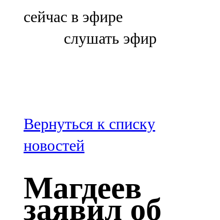
Болгар
сейчас в эфире
106,0 FM
слушать эфир
Бөгелмә
101,7 FM
Буа
100,3 FM
Вернуться к списку
Зәй
новостей
106,6 FM
Магдеев
Кадыбаш
заявил об
105,2 FM