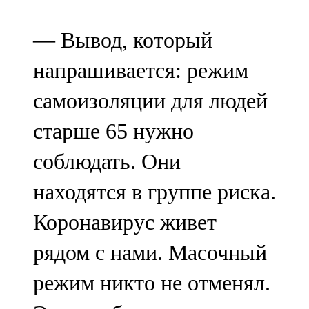
91,0 FM
— Вывод, который
Шәмәрдән
напрашивается: режим
102,3 FM
самоизоляции для людей
Яңа чишмә
старше 65 нужно
107,0 FM
соблюдать. Они
Яр Чаллы
находятся в группе риска.
105,5 FM
Коронавирус живет
рядом с нами. Масочный
режим никто не отменял.