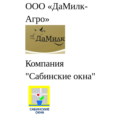
ООО «ДаМилк-
Агро»
Компания
"Сабинские окна"