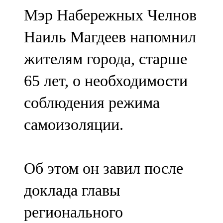
Мамадыш
Мэр Набережных Челнов
106,2 FM
Наиль Магдеев напомнил
Минзәлә
жителям города, старше
107,3 FM
65 лет, о необходимости
Мөслим
соблюдения режима
100,0 FM
самоизоляции.
Нурлат
104,7 FM
Об этом он завил после
Олы Әтнә
доклада главы
71,42 FM
регионального
Сарман