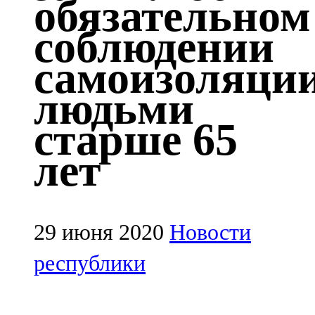
обязательном
Казан
соблюдении
91,5 FM
самоизоляци
Кайбыч
людьми
106,1 FM
старше 65
Кама тамагы
лет
71,51 FM
Кукмара
107,9 FM
29 июня 2020
Новости
Лениногорский
республики
102,1 FM