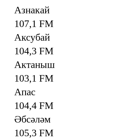
Азнакай
107,1 FM
Аксубай
104,3 FM
Актаныш
103,1 FM
Апас
104,4 FM
Әбсәләм
105,3 FM