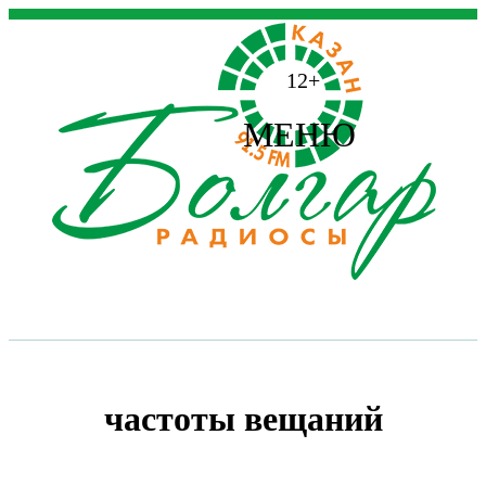
12+
МЕНЮ
частоты вещаний