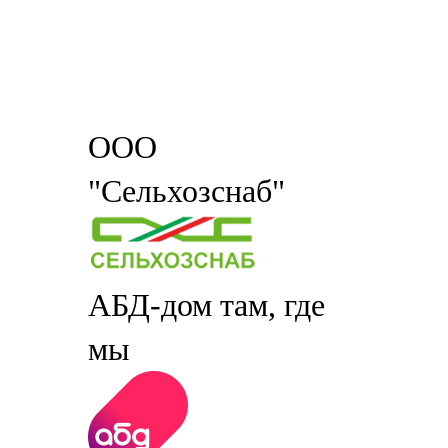
ООО
"Сельхозснаб"
АБД-дом там, где
мы