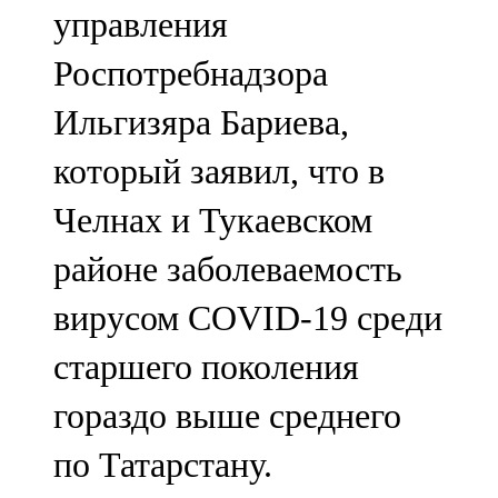
управления
107,8 FM
Роспотребнадзора
Теләче
Ильгизяра Бариева,
106,1 FM
который заявил, что в
Түбән Кама
Челнах и Тукаевском
102,6 FM
районе заболеваемость
Чирмешән
вирусом COVID-19 среди
107,7 FM
старшего поколения
Чистай
гораздо выше среднего
103,0 FM
по Татарстану.
Чүпрәле