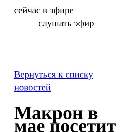
Болгар
сейчас в эфире
106,0 FM
слушать эфир
Бөгелмә
101,7 FM
Буа
100,3 FM
Вернуться к списку
Зәй
новостей
106,6 FM
Макрон в
Кадыбаш
мае посетит
105,2 FM