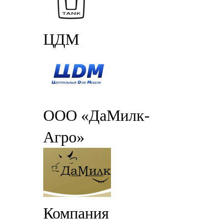
ЦДМ
ООО «ДаМилк-
Агро»
Компания