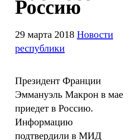
Россию
Казан
91,5 FM
Кайбыч
29 марта 2018
Новости
106,1 FM
республики
Кама тамагы
71,51 FM
Президент Франции
Кукмара
Эммануэль Макрон в мае
107,9 FM
приедет в Россию.
Лениногорский
Информацию
102,1 FM
подтвердили в МИД