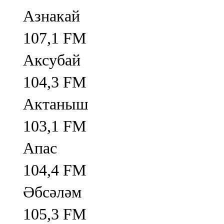
Азнакай
107,1 FM
Аксубай
104,3 FM
Актаныш
103,1 FM
Апас
104,4 FM
Әбсәләм
105,3 FM