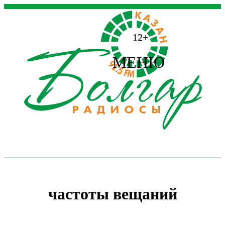
12+
МЕНЮ
частоты вещаний