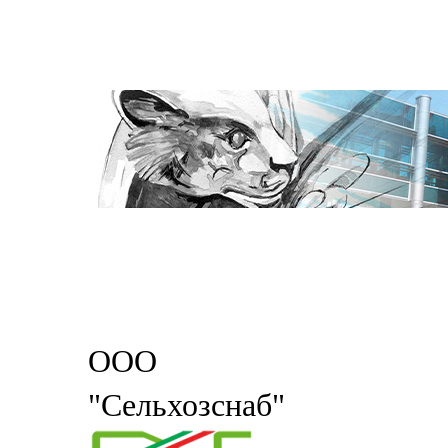
ООО
"Сельхозснаб"