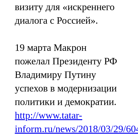
визиту для «искреннего
107,8 FM
диалога с Россией».
Теләче
106,1 FM
19 марта Макрон
Түбән Кама
пожелал Президенту РФ
102,6 FM
Владимиру Путину
Чирмешән
успехов в модернизации
107,7 FM
политики и демократии.
Чистай
http://www.tatar-
103,0 FM
inform.ru/news/2018/03/29/60
Чүпрәле