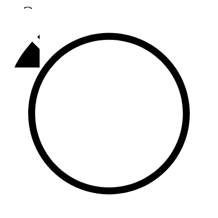
Әлмәт
92,9 FM
Базарлы матак
107,1 FM
Балык бистәсе
104,9 FM
Баулы
107,5 FM
Биләр
101,7 FM