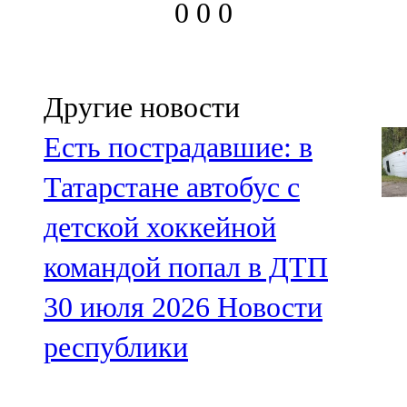
0
0
0
91,0 FM
Шәмәрдән
102,3 FM
Другие новости
Яңа чишмә
Есть пострадавшие: в
107,0 FM
Татарстане автобус с
Яр Чаллы
детской хоккейной
105,5 FM
командой попал в ДТП
30 июля 2026
Новости
республики