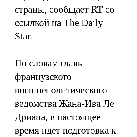
Мамадыш
страны, сообщает RT со
106,2 FM
ссылкой на The Daily
Минзәлә
Star.
107,3 FM
Мөслим
По словам главы
100,0 FM
французского
Нурлат
внешнеполитического
104,7 FM
ведомства Жана-Ива Ле
Олы Әтнә
Дриана, в настоящее
71,42 FM
время идет подготовка к
Сарман