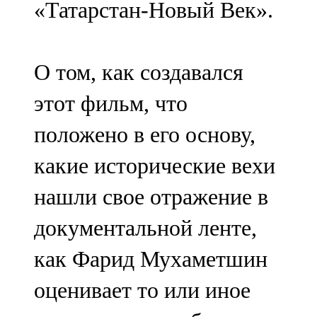
«Татарстан-Новый Век».
91,0 FM
Шәмәрдән
О том, как создавался
102,3 FM
этот фильм, что
Яңа чишмә
положено в его основу,
107,0 FM
какие исторические вехи
Яр Чаллы
нашли свое отражение в
105,5 FM
документальной ленте,
как Фарид Мухаметшин
оценивает то или иное