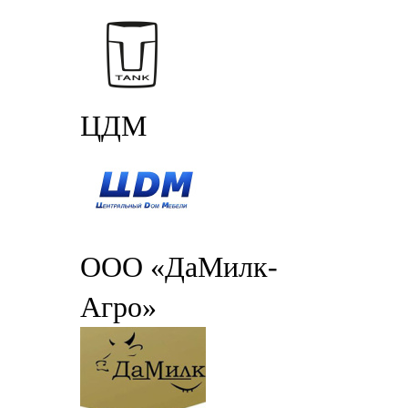
ЦДМ
ООО «ДаМилк-
Агро»