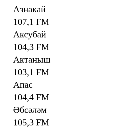
Азнакай
107,1 FM
Аксубай
104,3 FM
Актаныш
103,1 FM
Апас
104,4 FM
Әбсәләм
105,3 FM