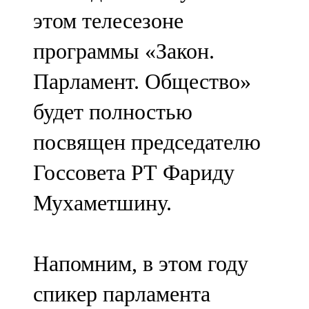
Мамадыш
этом телесезоне
106,2 FM
программы «Закон.
Минзәлә
Парламент. Общество»
107,3 FM
будет полностью
Мөслим
посвящен председателю
100,0 FM
Госсовета РТ Фариду
Нурлат
Мухаметшину.
104,7 FM
Олы Әтнә
Напомним, в этом году
71,42 FM
спикер парламента
Сарман