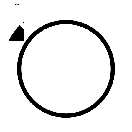
Әлмәт
92,9 FM
Базарлы матак
107,1 FM
Балык бистәсе
104,9 FM
Баулы
107,5 FM
Биләр
101,7 FM