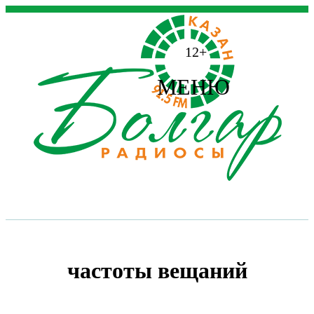
12+
МЕНЮ
частоты вещаний