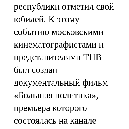
республики отметил свой
107,8 FM
юбилей. К этому
Теләче
событию московскими
106,1 FM
кинематографистами и
Түбән Кама
представителями ТНВ
102,6 FM
был создан
Чирмешән
документальный фильм
107,7 FM
«Большая политика»,
Чистай
премьера которого
103,0 FM
состоялась на канале
Чүпрәле