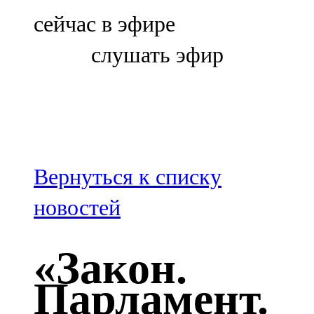
Болгар
сейчас в эфире
106,0 FM
слушать эфир
Бөгелмә
101,7 FM
Буа
100,3 FM
Вернуться к списку
Зәй
новостей
106,6 FM
«Закон.
Кадыбаш
Парламент.
105,2 FM