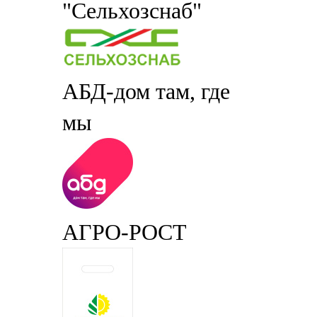
"Сельхозснаб"
АБД-дом там, где
мы
АГРО-РОСТ