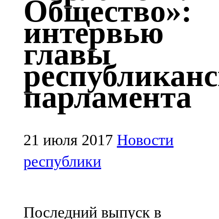
Общество»:
Казан
интервью
91,5 FM
главы
Кайбыч
республиканс
106,1 FM
парламента
Кама тамагы
71,51 FM
Кукмара
21 июля 2017
Новости
107,9 FM
республики
Лениногорский
102,1 FM
Последний выпуск в