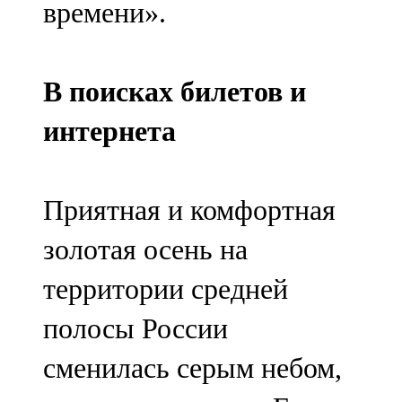
времени».
91,0 FM
Шәмәрдән
В поисках билетов и
102,3 FM
интернета
Яңа чишмә
107,0 FM
Приятная и комфортная
Яр Чаллы
золотая осень на
105,5 FM
территории средней
полосы России
сменилась серым небом,