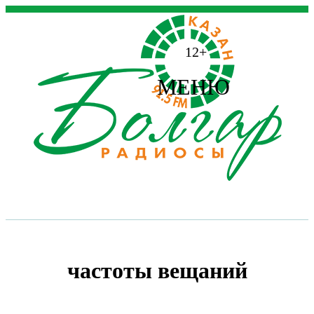
12+
МЕНЮ
частоты вещаний