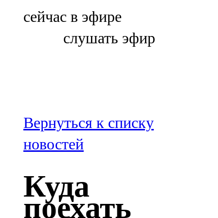
Болгар
сейчас в эфире
106,0 FM
слушать эфир
Бөгелмә
101,7 FM
Буа
100,3 FM
Вернуться к списку
Зәй
новостей
106,6 FM
Куда
Кадыбаш
поехать
105,2 FM