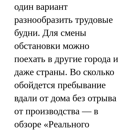
один вариант
107,8 FM
разнообразить трудовые
Теләче
будни. Для смены
106,1 FM
обстановки можно
Түбән Кама
поехать в другие города и
102,6 FM
даже страны. Во сколько
Чирмешән
обойдется пребывание
107,7 FM
вдали от дома без отрыва
Чистай
от производства — в
103,0 FM
обзоре «Реального
Чүпрәле