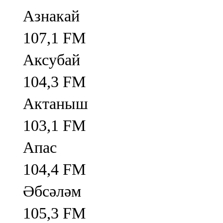
Азнакай
107,1 FM
Аксубай
104,3 FM
Актаныш
103,1 FM
Апас
104,4 FM
Әбсәләм
105,3 FM