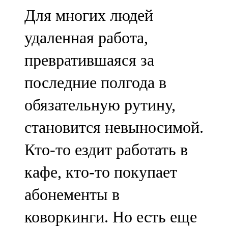
Мамадыш
Для многих людей
106,2 FM
удаленная работа,
Минзәлә
превратившаяся за
107,3 FM
последние полгода в
Мөслим
обязательную рутину,
100,0 FM
становится невыносимой.
Нурлат
Кто-то ездит работать в
104,7 FM
кафе, кто-то покупает
Олы Әтнә
абонементы в
71,42 FM
коворкинги. Но есть еще
Сарман