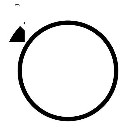
Әлмәт
92,9 FM
Базарлы матак
107,1 FM
Балык бистәсе
104,9 FM
Баулы
107,5 FM
Биләр
101,7 FM