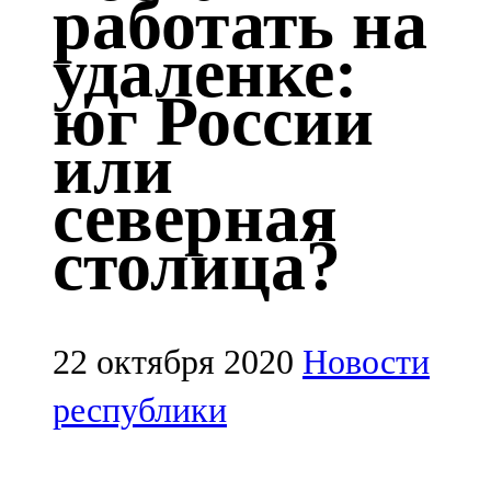
работать на
Казан
удаленке:
91,5 FM
юг России
Кайбыч
или
106,1 FM
северная
Кама тамагы
столица?
71,51 FM
Кукмара
107,9 FM
22 октября 2020
Новости
Лениногорский
республики
102,1 FM