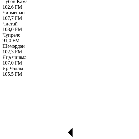
Түбән Кама
102,6 FM
Чирмешән
107,7 FM
Чистай
103,0 FM
Чүпрәле
91,0 FM
Шәмәрдән
102,3 FM
Яңа чишмә
107,0 FM
Яр Чаллы
105,5 FM