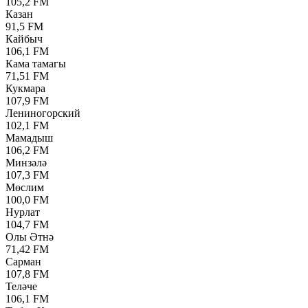
105,2 FM
Казан
91,5 FM
Кайбыч
106,1 FM
Кама тамагы
71,51 FM
Кукмара
107,9 FM
Лениногорский
102,1 FM
Мамадыш
106,2 FM
Минзәлә
107,3 FM
Мөслим
100,0 FM
Нурлат
104,7 FM
Олы Әтнә
71,42 FM
Сарман
107,8 FM
Теләче
106,1 FM