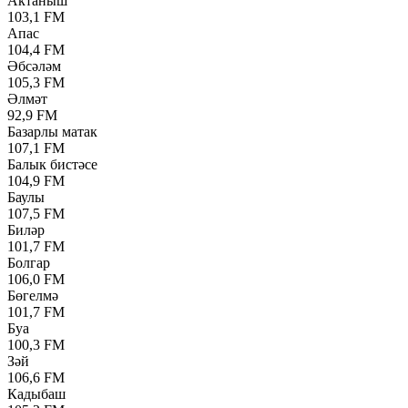
Актаныш
103,1 FM
Апас
104,4 FM
Әбсәләм
105,3 FM
Әлмәт
92,9 FM
Базарлы матак
107,1 FM
Балык бистәсе
104,9 FM
Баулы
107,5 FM
Биләр
101,7 FM
Болгар
106,0 FM
Бөгелмә
101,7 FM
Буа
100,3 FM
Зәй
106,6 FM
Кадыбаш