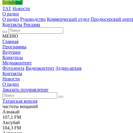
ТАТ
Новости
О радио
О радио
Руководство
Коммерческий отдел
Продюсерский цент
Контакты
Реклама
МЕНЮ
Главная
Программы
Ведущие
Конкурсы
Медиаконтент
Фотолента
Видеоконтент
Аудио-архив
Контакты
Новости
О радио
Заказать поздравление
Татарская версия
частоты вещаний
Азнакай
107,1 FM
Аксубай
104,3 FM