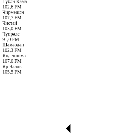
Түбән Кама
102,6 FM
Чирмешән
107,7 FM
Чистай
103,0 FM
Чүпрәле
91,0 FM
Шәмәрдән
102,3 FM
Яңа чишмә
107,0 FM
Яр Чаллы
105,5 FM