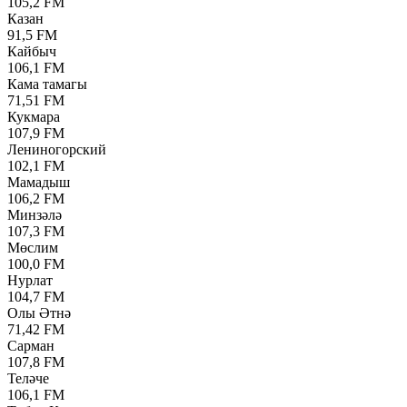
105,2 FM
Казан
91,5 FM
Кайбыч
106,1 FM
Кама тамагы
71,51 FM
Кукмара
107,9 FM
Лениногорский
102,1 FM
Мамадыш
106,2 FM
Минзәлә
107,3 FM
Мөслим
100,0 FM
Нурлат
104,7 FM
Олы Әтнә
71,42 FM
Сарман
107,8 FM
Теләче
106,1 FM