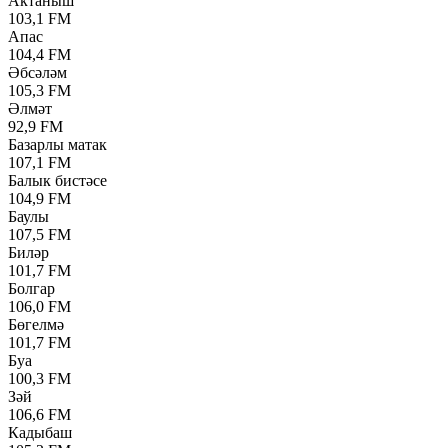
Актаныш
103,1 FM
Апас
104,4 FM
Әбсәләм
105,3 FM
Әлмәт
92,9 FM
Базарлы матак
107,1 FM
Балык бистәсе
104,9 FM
Баулы
107,5 FM
Биләр
101,7 FM
Болгар
106,0 FM
Бөгелмә
101,7 FM
Буа
100,3 FM
Зәй
106,6 FM
Кадыбаш