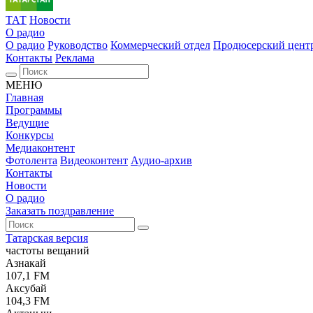
ТАТ
Новости
О радио
О радио
Руководство
Коммерческий отдел
Продюсерский цент
Контакты
Реклама
МЕНЮ
Главная
Программы
Ведущие
Конкурсы
Медиаконтент
Фотолента
Видеоконтент
Аудио-архив
Контакты
Новости
О радио
Заказать поздравление
Татарская версия
частоты вещаний
Азнакай
107,1 FM
Аксубай
104,3 FM