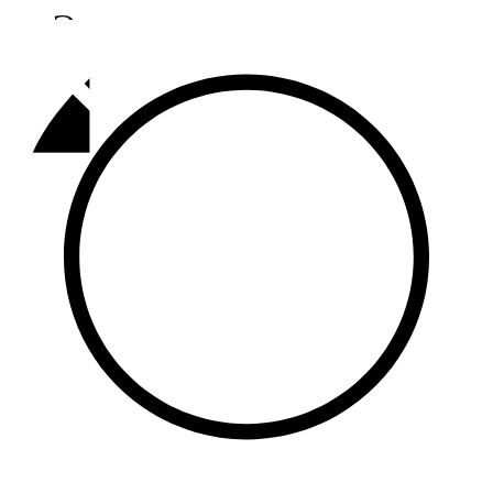
Әлмәт
92,9 FM
Базарлы матак
107,1 FM
Балык бистәсе
104,9 FM
Баулы
107,5 FM
Биләр
101,7 FM