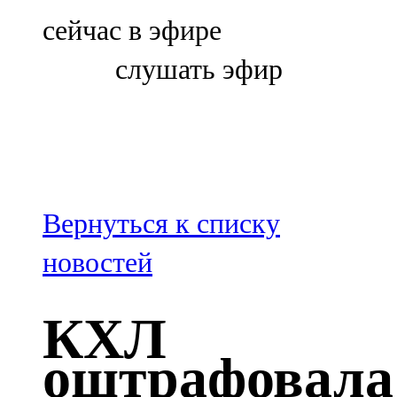
Болгар
сейчас в эфире
106,0 FM
слушать эфир
Бөгелмә
101,7 FM
Буа
100,3 FM
Вернуться к списку
Зәй
новостей
106,6 FM
КХЛ
Кадыбаш
оштрафовала
105,2 FM