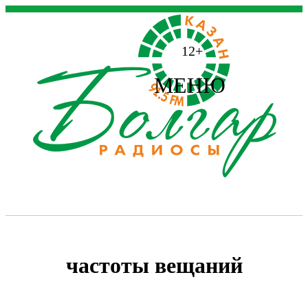
12+
МЕНЮ
частоты вещаний