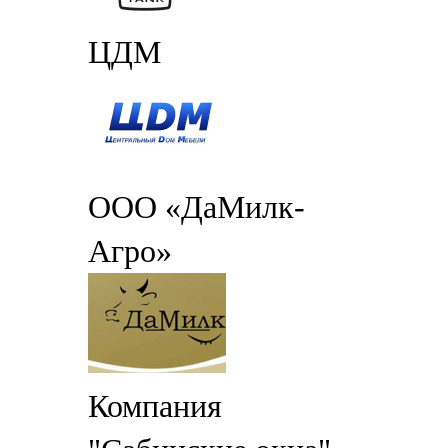
ЦДМ
ООО «ДаМилк-
Агро»
Компания