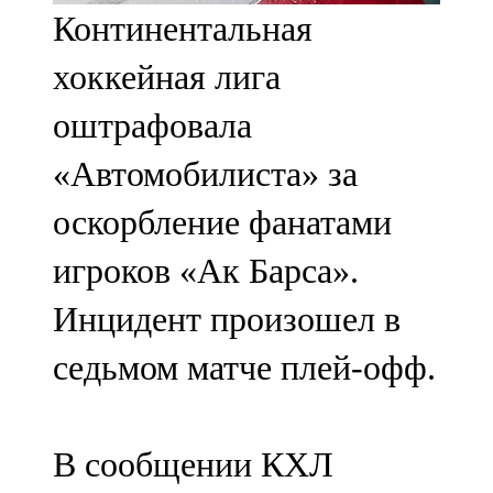
Континентальная
107,8 FM
хоккейная лига
Теләче
оштрафовала
106,1 FM
«Автомобилиста» за
Түбән Кама
оскорбление фанатами
102,6 FM
игроков «Ак Барса».
Чирмешән
Инцидент произошел в
107,7 FM
седьмом матче плей-офф.
Чистай
103,0 FM
В сообщении КХЛ
Чүпрәле