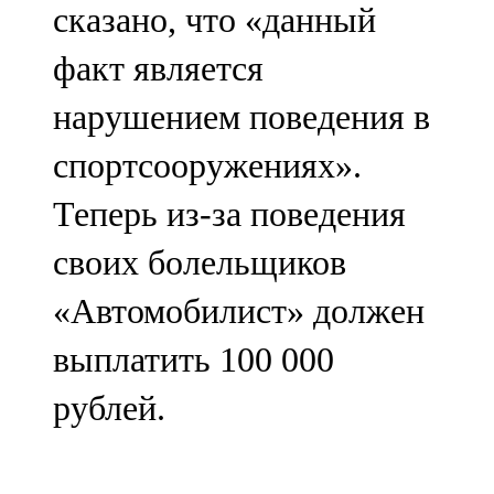
сказано, что «данный
91,0 FM
факт является
Шәмәрдән
нарушением поведения в
102,3 FM
спортсооружениях».
Яңа чишмә
Теперь из-за поведения
107,0 FM
своих болельщиков
Яр Чаллы
«Автомобилист» должен
105,5 FM
выплатить 100 000
рублей.