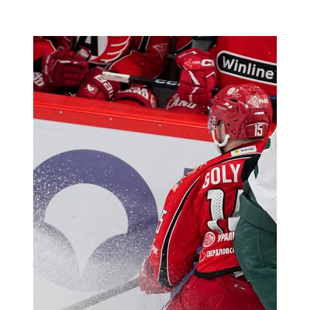
Мамадыш
106,2 FM
Минзәлә
107,3 FM
Мөслим
100,0 FM
Нурлат
104,7 FM
Олы Әтнә
71,42 FM
Сарман