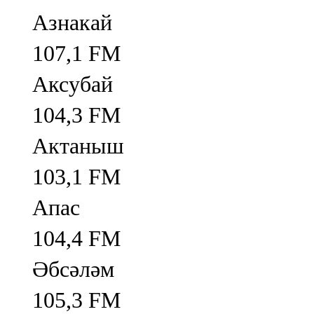
Азнакай
107,1 FM
Аксубай
104,3 FM
Актаныш
103,1 FM
Апас
104,4 FM
Әбсәләм
105,3 FM