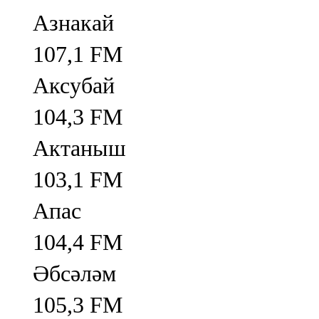
Азнакай
107,1 FM
Аксубай
104,3 FM
Актаныш
103,1 FM
Апас
104,4 FM
Әбсәләм
105,3 FM