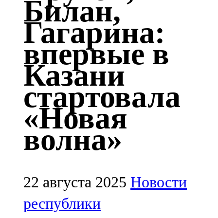
Билан,
Казан
Гагарина:
91,5 FM
впервые в
Кайбыч
Казани
106,1 FM
стартовала
Кама тамагы
«Новая
71,51 FM
волна»
Кукмара
107,9 FM
Лениногорский
22 августа 2025
Новости
102,1 FM
республики