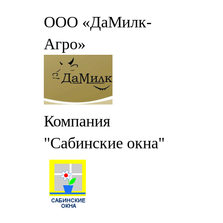
ООО «ДаМилк-
Агро»
Компания
"Сабинские окна"