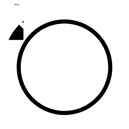
Әлмәт
92,9 FM
Базарлы матак
107,1 FM
Балык бистәсе
104,9 FM
Баулы
107,5 FM
Биләр
101,7 FM