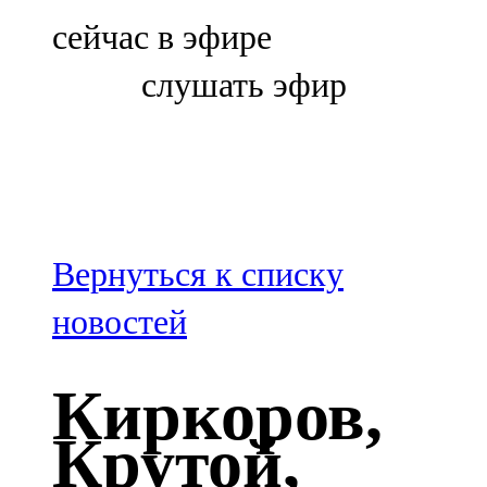
Болгар
сейчас в эфире
106,0 FM
слушать эфир
Бөгелмә
101,7 FM
Буа
100,3 FM
Вернуться к списку
Зәй
новостей
106,6 FM
Киркоров,
Кадыбаш
Крутой,
105,2 FM