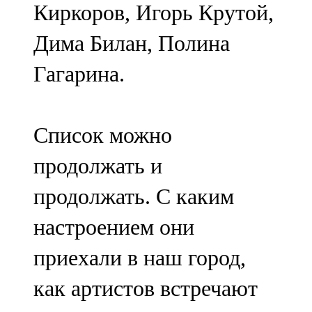
Киркоров, Игорь Крутой,
91,0 FM
Дима Билан, Полина
Шәмәрдән
Гагарина.
102,3 FM
Яңа чишмә
Список можно
107,0 FM
продолжать и
Яр Чаллы
продолжать. С каким
105,5 FM
настроением они
приехали в наш город,
как артистов встречают