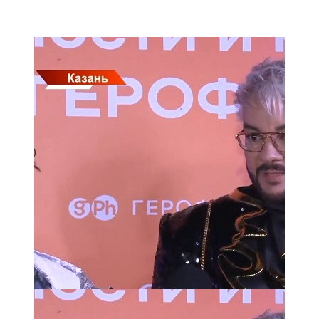
Мамадыш
106,2 FM
Минзәлә
107,3 FM
Мөслим
100,0 FM
Нурлат
104,7 FM
Олы Әтнә
71,42 FM
Сарман