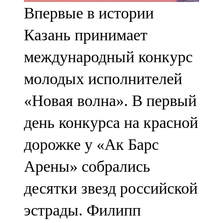
Впервые в истории
107,8 FM
Казань принимает
Теләче
международный конкурс
106,1 FM
молодых исполнителей
Түбән Кама
«Новая волна». В первый
102,6 FM
день конкурса на красной
Чирмешән
дорожке у «Ак Барс
107,7 FM
Арены» собрались
Чистай
десятки звезд российской
103,0 FM
эстрады. Филипп
Чүпрәле