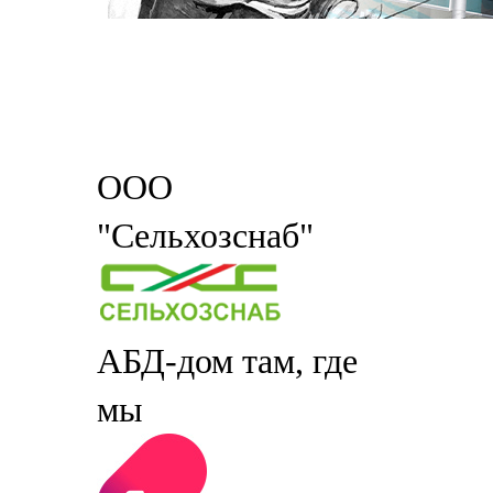
ООО
"Сельхозснаб"
АБД-дом там, где
мы