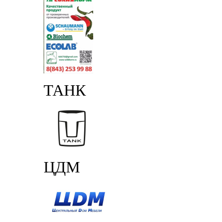
ТАНК
ЦДМ