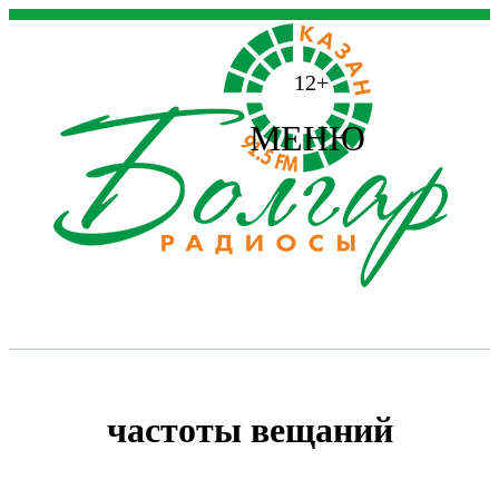
12+
МЕНЮ
частоты вещаний