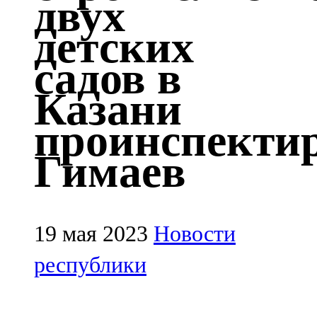
двух
Казан
детских
91,5 FM
садов в
Кайбыч
Казани
106,1 FM
проинспекти
Кама тамагы
Гимаев
71,51 FM
Кукмара
107,9 FM
19 мая 2023
Новости
Лениногорский
республики
102,1 FM