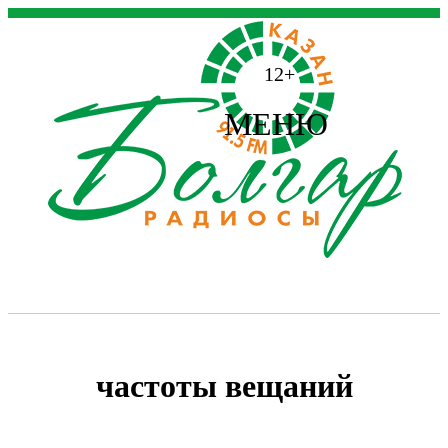
12+
МЕНЮ
частоты вещаний