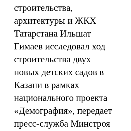
строительства,
107,8 FM
архитектуры и ЖКХ
Теләче
Татарстана Ильшат
106,1 FM
Гимаев исследовал ход
Түбән Кама
строительства двух
102,6 FM
новых детских садов в
Чирмешән
Казани в рамках
107,7 FM
национального проекта
Чистай
«Демография», передает
103,0 FM
пресс-служба Минстроя
Чүпрәле