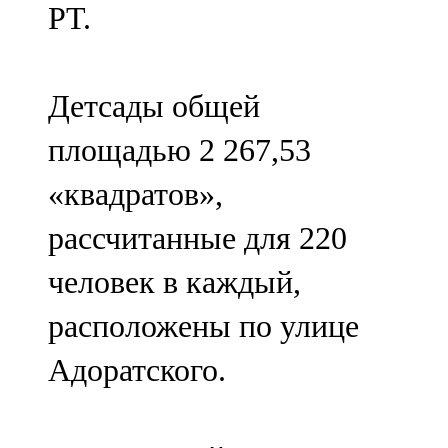
РТ.
91,0 FM
Шәмәрдән
Детсады общей
102,3 FM
площадью 2 267,53
Яңа чишмә
«квадратов»,
107,0 FM
рассчитанные для 220
Яр Чаллы
человек в каждый,
105,5 FM
расположены по улице
Адоратского.