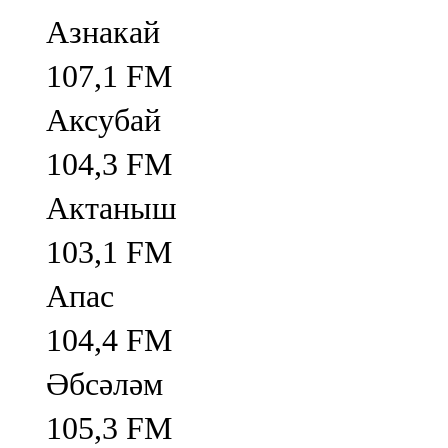
Азнакай
107,1 FM
Аксубай
104,3 FM
Актаныш
103,1 FM
Апас
104,4 FM
Әбсәләм
105,3 FM