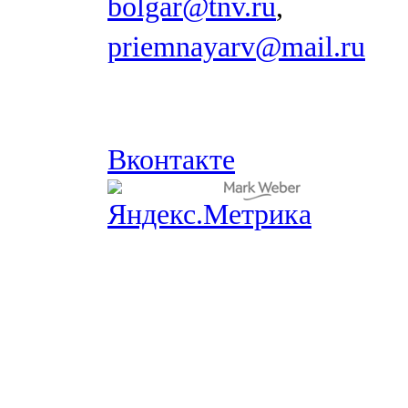
bolgar@tnv.ru
,
priemnayarv@mail.ru
Вконтакте