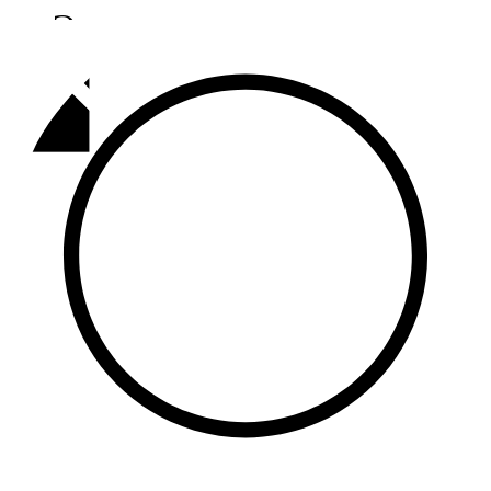
Әлмәт
92,9 FM
Базарлы матак
107,1 FM
Балык бистәсе
104,9 FM
Баулы
107,5 FM
Биләр
101,7 FM