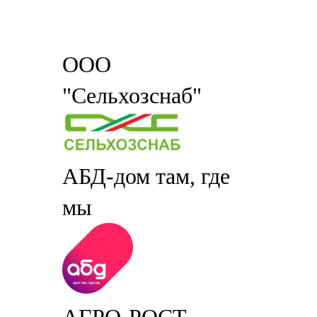
ООО
"Сельхозснаб"
АБД-дом там, где
мы