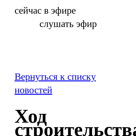
Болгар
сейчас в эфире
106,0 FM
слушать эфир
Бөгелмә
101,7 FM
Буа
100,3 FM
Вернуться к списку
Зәй
новостей
106,6 FM
Ход
Кадыбаш
строительств
105,2 FM