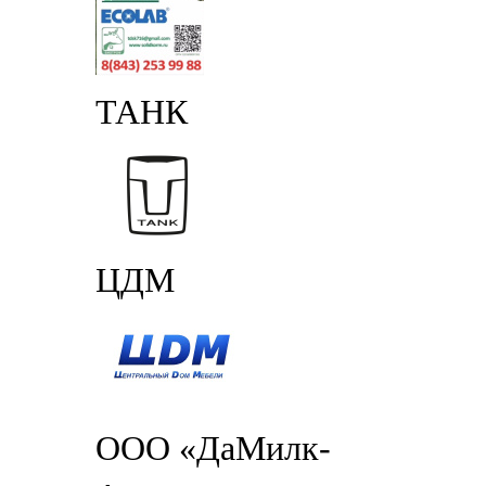
ТАНК
ЦДМ
ООО «ДаМилк-