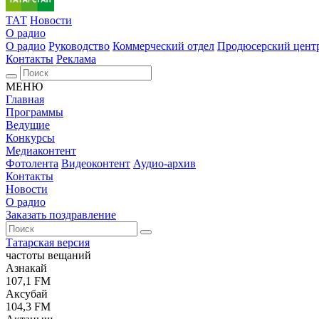
ТАТ
Новости
О радио
О радио
Руководство
Коммерческий отдел
Продюсерский цент
Контакты
Реклама
МЕНЮ
Главная
Программы
Ведущие
Конкурсы
Медиаконтент
Фотолента
Видеоконтент
Аудио-архив
Контакты
Новости
О радио
Заказать поздравление
Татарская версия
частоты вещаний
Азнакай
107,1 FM
Аксубай
104,3 FM