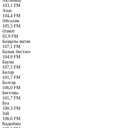
Актаныш
103,1 FM
Апас
104,4 FM
Әбсәләм
105,3 FM
Әлмәт
92,9 FM
Базарлы матак
107,1 FM
Балык бистәсе
104,9 FM
Баулы
107,5 FM
Биләр
101,7 FM
Болгар
106,0 FM
Бөгелмә
101,7 FM
Буа
100,3 FM
Зәй
106,6 FM
Кадыбаш