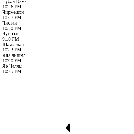
Түбән Кама
102,6 FM
Чирмешән
107,7 FM
Чистай
103,0 FM
Чүпрәле
91,0 FM
Шәмәрдән
102,3 FM
Яңа чишмә
107,0 FM
Яр Чаллы
105,5 FM