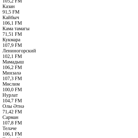
105,2 FM
Казан
91,5 FM
Кайбыч
106,1 FM
Кама тамагы
71,51 FM
Кукмара
107,9 FM
Лениногорский
102,1 FM
Мамадыш
106,2 FM
Минзәлә
107,3 FM
Мөслим
100,0 FM
Нурлат
104,7 FM
Олы Әтнә
71,42 FM
Сарман
107,8 FM
Теләче
106,1 FM