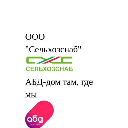
ООО
"Сельхозснаб"
АБД-дом там, где
мы