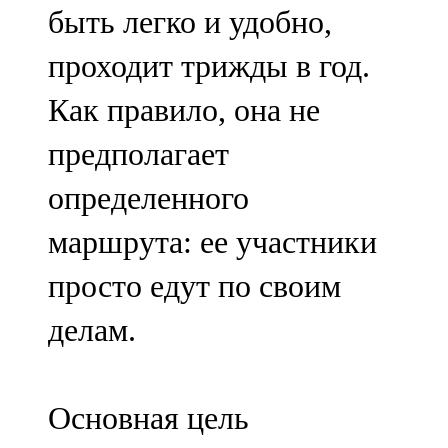
быть легко и удобно,
107,8 FM
проходит трижды в год.
Теләче
Как правило, она не
106,1 FM
предполагает
Түбән Кама
определенного
102,6 FM
маршрута: ее участники
Чирмешән
просто едут по своим
107,7 FM
делам.
Чистай
103,0 FM
Основная цель
Чүпрәле