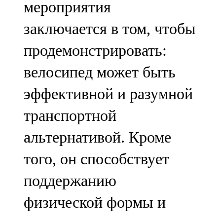
мероприятия
91,0 FM
заключается в том, чтобы
Шәмәрдән
продемонстрировать:
102,3 FM
велосипед может быть
Яңа чишмә
эффективной и разумной
107,0 FM
транспортной
Яр Чаллы
альтернативой. Кроме
105,5 FM
того, он способствует
поддержанию
физической формы и