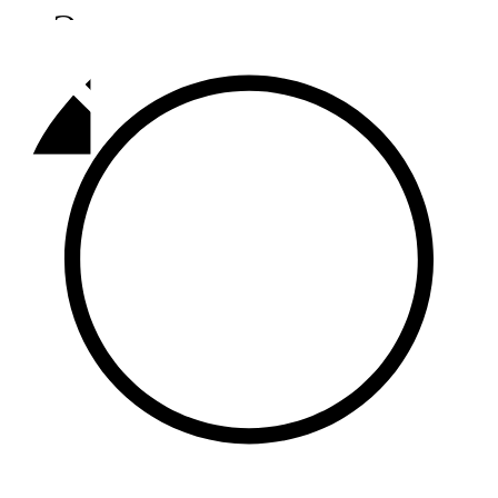
Әлмәт
92,9 FM
Базарлы матак
107,1 FM
Балык бистәсе
104,9 FM
Баулы
107,5 FM
Биләр
101,7 FM