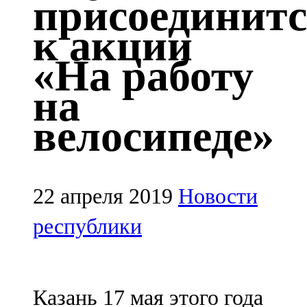
присоединит
Казан
к акции
91,5 FM
«На работу
Кайбыч
на
106,1 FM
велосипеде»
Кама тамагы
71,51 FM
Кукмара
22 апреля 2019
Новости
107,9 FM
республики
Лениногорский
102,1 FM
Казань 17 мая этого года