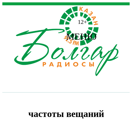
12+
МЕНЮ
частоты вещаний