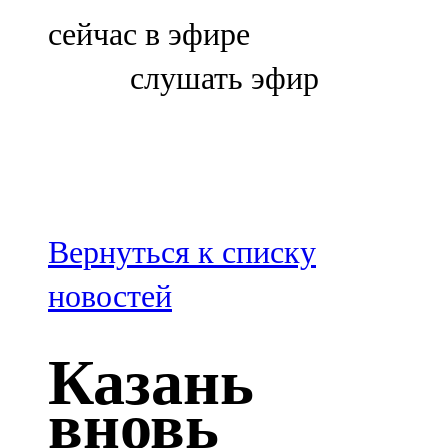
Болгар
сейчас в эфире
106,0 FM
слушать эфир
Бөгелмә
101,7 FM
Буа
100,3 FM
Вернуться к списку
Зәй
новостей
106,6 FM
Казань
Кадыбаш
вновь
105,2 FM