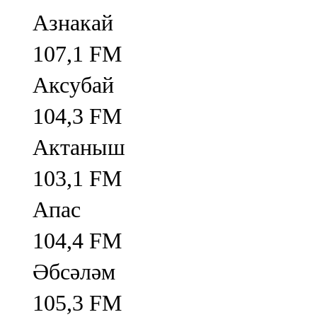
Азнакай
107,1 FM
Аксубай
104,3 FM
Актаныш
103,1 FM
Апас
104,4 FM
Әбсәләм
105,3 FM