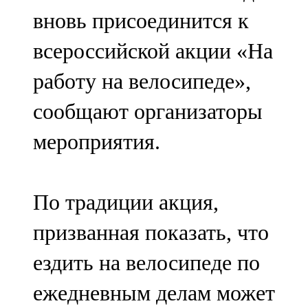
Мамадыш
вновь присоединится к
106,2 FM
всероссийской акции «На
Минзәлә
работу на велосипеде»,
107,3 FM
сообщают организаторы
Мөслим
мероприятия.
100,0 FM
Нурлат
По традиции акция,
104,7 FM
призванная показать, что
Олы Әтнә
ездить на велосипеде по
71,42 FM
ежедневным делам может
Сарман