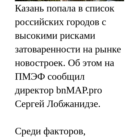
Казань попала в список
107,8 FM
российских городов с
Теләче
высокими рисками
106,1 FM
затоваренности на рынке
Түбән Кама
новостроек. Об этом на
102,6 FM
ПМЭФ сообщил
Чирмешән
директор bnMAP.pro
107,7 FM
Сергей Лобжанидзе.
Чистай
103,0 FM
Среди факторов,
Чүпрәле