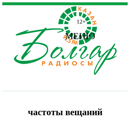
12+
МЕНЮ
частоты вещаний