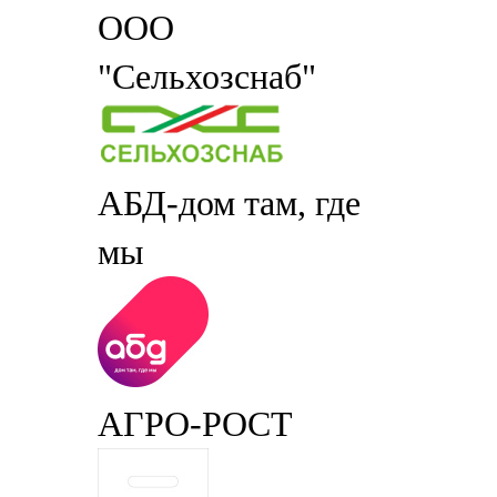
ООО
"Сельхозснаб"
АБД-дом там, где
мы
АГРО-РОСТ