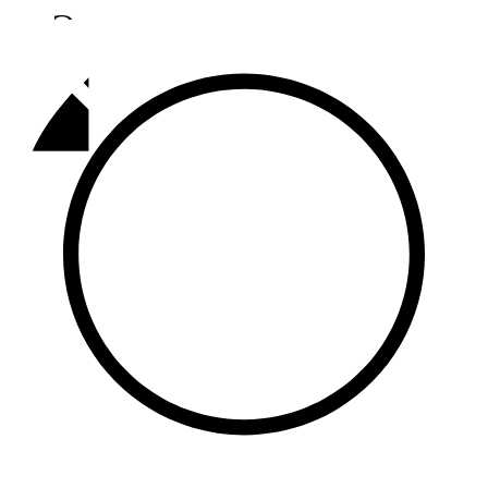
Әлмәт
92,9 FM
Базарлы матак
107,1 FM
Балык бистәсе
104,9 FM
Баулы
107,5 FM
Биләр
101,7 FM