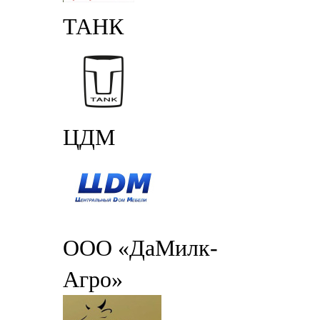
ТАНК
ЦДМ
ООО «ДаМилк-
Агро»