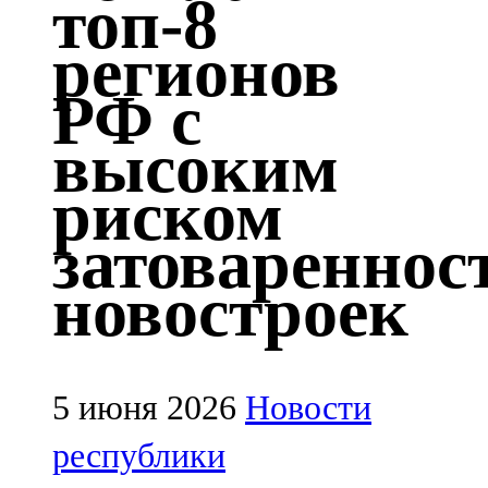
топ-8
Казан
регионов
91,5 FM
РФ с
Кайбыч
высоким
106,1 FM
риском
Кама тамагы
затовареннос
71,51 FM
новостроек
Кукмара
107,9 FM
Лениногорский
5 июня 2026
Новости
102,1 FM
республики