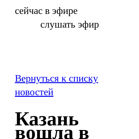
Болгар
сейчас в эфире
106,0 FM
слушать эфир
Бөгелмә
101,7 FM
Буа
100,3 FM
Вернуться к списку
Зәй
новостей
106,6 FM
Казань
Кадыбаш
вошла в
105,2 FM