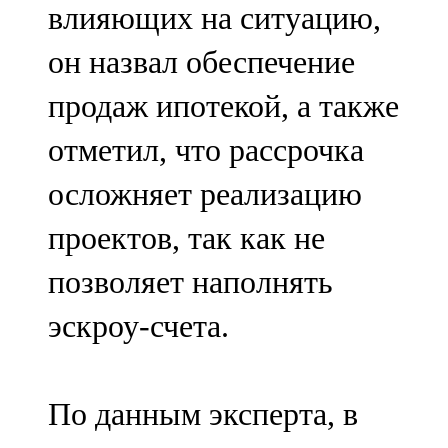
влияющих на ситуацию,
91,0 FM
он назвал обеспечение
Шәмәрдән
продаж ипотекой, а также
102,3 FM
отметил, что рассрочка
Яңа чишмә
осложняет реализацию
107,0 FM
проектов, так как не
Яр Чаллы
позволяет наполнять
105,5 FM
эскроу-счета.
По данным эксперта, в