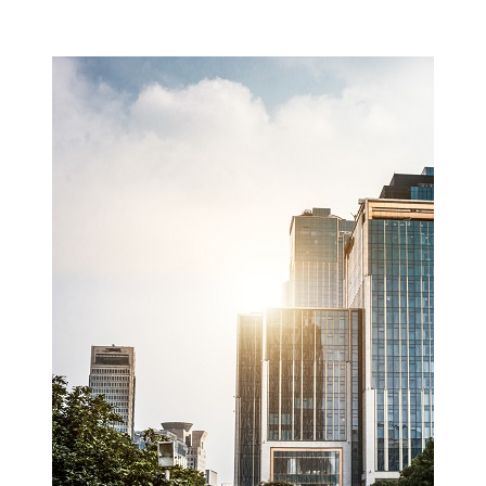
Мамадыш
106,2 FM
Минзәлә
107,3 FM
Мөслим
100,0 FM
Нурлат
104,7 FM
Олы Әтнә
71,42 FM
Сарман