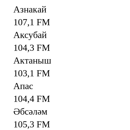
Азнакай
107,1 FM
Аксубай
104,3 FM
Актаныш
103,1 FM
Апас
104,4 FM
Әбсәләм
105,3 FM