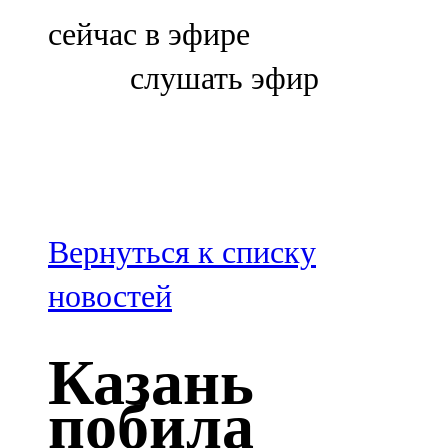
Болгар
сейчас в эфире
106,0 FM
слушать эфир
Бөгелмә
101,7 FM
Буа
100,3 FM
Вернуться к списку
Зәй
новостей
106,6 FM
Казань
Кадыбаш
побила
105,2 FM