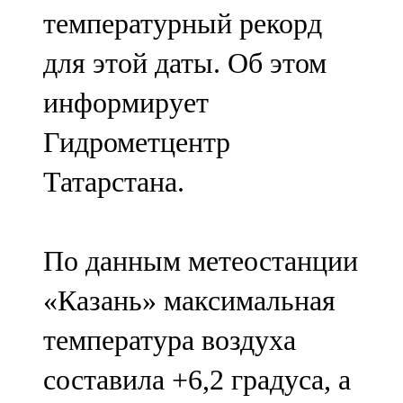
температурный рекорд
107,8 FM
для этой даты. Об этом
Теләче
информирует
106,1 FM
Гидрометцентр
Түбән Кама
Татарстана.
102,6 FM
Чирмешән
По данным метеостанции
107,7 FM
«Казань» максимальная
Чистай
температура воздуха
103,0 FM
составила +6,2 градуса, а
Чүпрәле