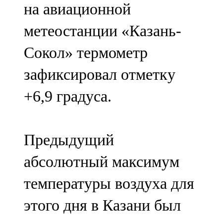
на авиационной
91,0 FM
метеостанции «Казань-
Шәмәрдән
Сокол» термометр
102,3 FM
зафиксировал отметку
Яңа чишмә
+6,9 градуса.
107,0 FM
Яр Чаллы
Предыдущий
105,5 FM
абсолютный максимум
температуры воздуха для
этого дня в Казани был