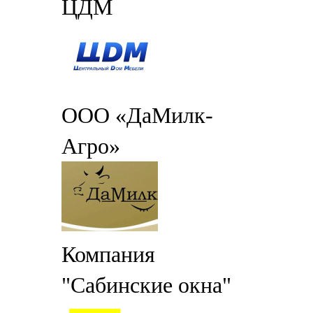
ЦДМ
ООО «ДаМилк-
Агро»
Компания
"Сабинские окна"