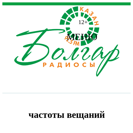
12+
МЕНЮ
частоты вещаний