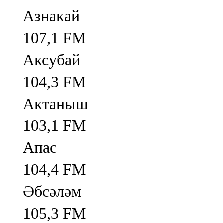
Азнакай
107,1 FM
Аксубай
104,3 FM
Актаныш
103,1 FM
Апас
104,4 FM
Әбсәләм
105,3 FM