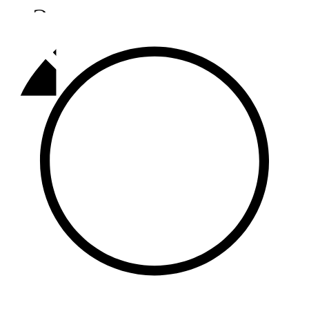
Әлмәт
92,9 FM
Базарлы матак
107,1 FM
Балык бистәсе
104,9 FM
Баулы
107,5 FM
Биләр
101,7 FM