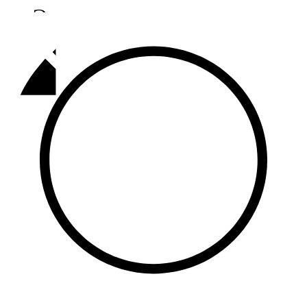
Әлмәт
92,9 FM
Базарлы матак
107,1 FM
Балык бистәсе
104,9 FM
Баулы
107,5 FM
Биләр
101,7 FM