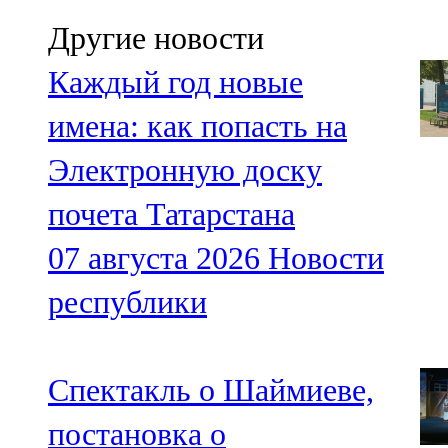
107,8 FM
Другие новости
Теләче
Каждый год новые
106,1 FM
имена: как попасть на
Түбән Кама
Электронную доску
102,6 FM
почета Татарстана
Чирмешән
07 августа 2026
Новости
107,7 FM
республики
Чистай
103,0 FM
Спектакль о Шаймиеве,
Чүпрәле
постановка о