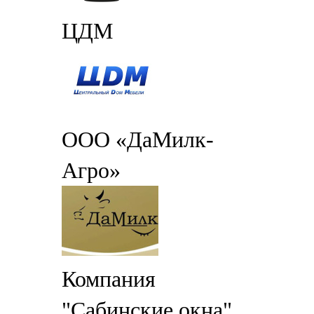
ЦДМ
ООО «ДаМилк-
Агро»
Компания
"Сабинские окна"