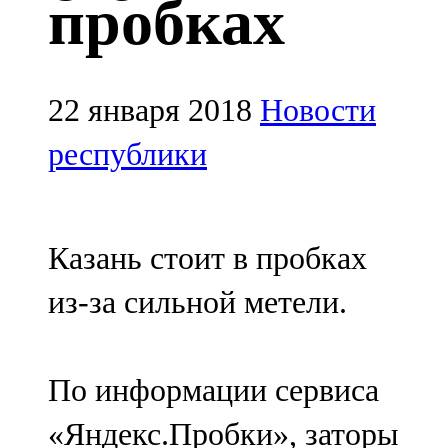
пробках
Казан
91,5 FM
Кайбыч
22 января 2018
Новости
106,1 FM
республики
Кама тамагы
71,51 FM
Казань стоит в пробках
Кукмара
из-за сильной метели.
107,9 FM
Лениногорский
По информации сервиса
102,1 FM
«Яндекс.Пробки», заторы