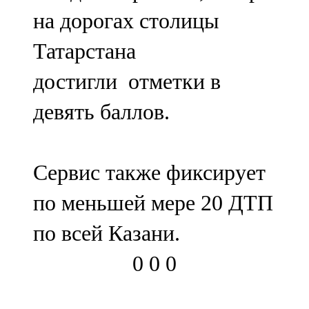
Мамадыш
на дорогах столицы
106,2 FM
Татарстана
Минзәлә
достигли отметки в
107,3 FM
девять баллов.
Мөслим
100,0 FM
Сервис также фиксирует
Нурлат
по меньшей мере 20 ДТП
104,7 FM
по всей Казани.
Олы Әтнә
0
0
0
71,42 FM
Сарман