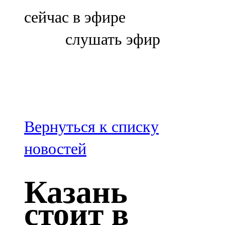
Болгар
сейчас в эфире
106,0 FM
слушать эфир
Бөгелмә
101,7 FM
Буа
100,3 FM
Вернуться к списку
Зәй
новостей
106,6 FM
Казань
Кадыбаш
стоит в
105,2 FM