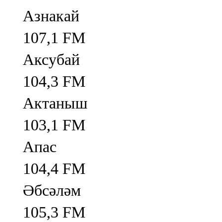
Азнакай
107,1 FM
Аксубай
104,3 FM
Актаныш
103,1 FM
Апас
104,4 FM
Әбсәләм
105,3 FM