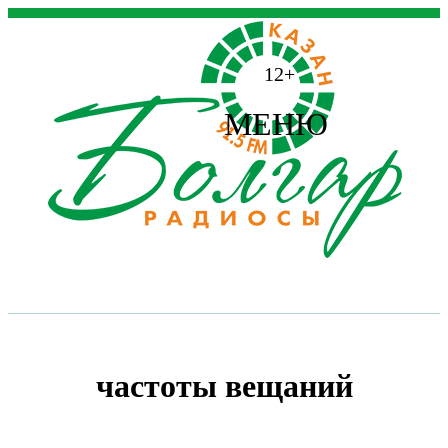
12+
МЕНЮ
частоты вещаний