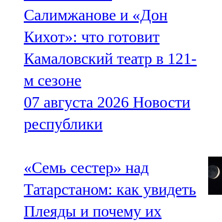
91,0 FM
Салимжанове и «Дон
Шәмәрдән
Кихот»: что готовит
102,3 FM
Камаловский театр в 121-
Яңа чишмә
м сезоне
107,0 FM
07 августа 2026
Новости
Яр Чаллы
республики
105,5 FM
«Семь сестер» над
Татарстаном: как увидеть
Плеяды и почему их