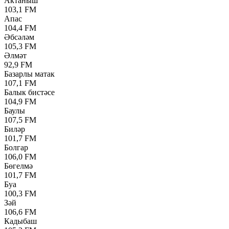
Актаныш
103,1 FM
Апас
104,4 FM
Әбсәләм
105,3 FM
Әлмәт
92,9 FM
Базарлы матак
107,1 FM
Балык бистәсе
104,9 FM
Баулы
107,5 FM
Биләр
101,7 FM
Болгар
106,0 FM
Бөгелмә
101,7 FM
Буа
100,3 FM
Зәй
106,6 FM
Кадыбаш