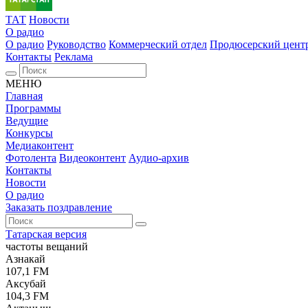
ТАТ
Новости
О радио
О радио
Руководство
Коммерческий отдел
Продюсерский цент
Контакты
Реклама
МЕНЮ
Главная
Программы
Ведущие
Конкурсы
Медиаконтент
Фотолента
Видеоконтент
Аудио-архив
Контакты
Новости
О радио
Заказать поздравление
Татарская версия
частоты вещаний
Азнакай
107,1 FM
Аксубай
104,3 FM