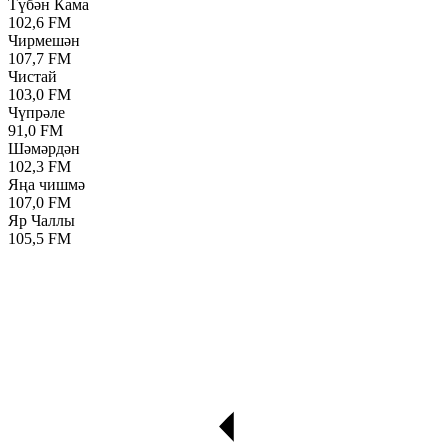
Түбән Кама
102,6 FM
Чирмешән
107,7 FM
Чистай
103,0 FM
Чүпрәле
91,0 FM
Шәмәрдән
102,3 FM
Яңа чишмә
107,0 FM
Яр Чаллы
105,5 FM