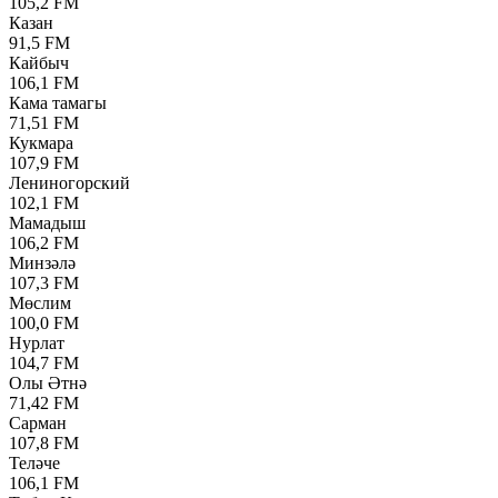
105,2 FM
Казан
91,5 FM
Кайбыч
106,1 FM
Кама тамагы
71,51 FM
Кукмара
107,9 FM
Лениногорский
102,1 FM
Мамадыш
106,2 FM
Минзәлә
107,3 FM
Мөслим
100,0 FM
Нурлат
104,7 FM
Олы Әтнә
71,42 FM
Сарман
107,8 FM
Теләче
106,1 FM