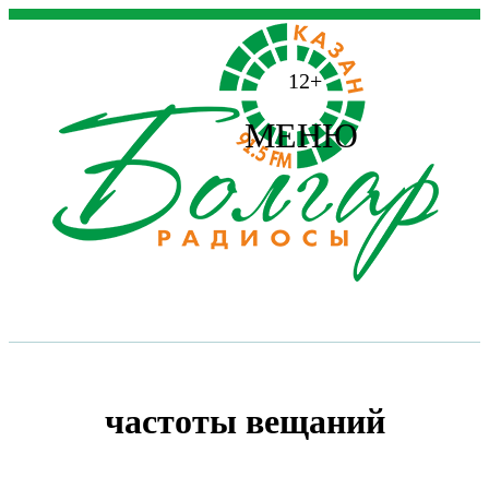
12+
МЕНЮ
частоты вещаний