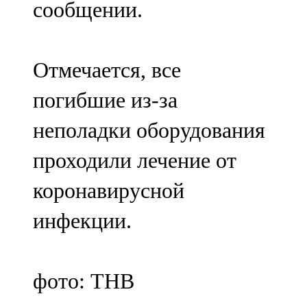
сообщении.
91,0 FM
Шәмәрдән
Отмечается, все
102,3 FM
погибшие из-за
Яңа чишмә
неполадки оборудования
107,0 FM
проходили лечение от
Яр Чаллы
коронавирусной
105,5 FM
инфекции.
фото: ТНВ