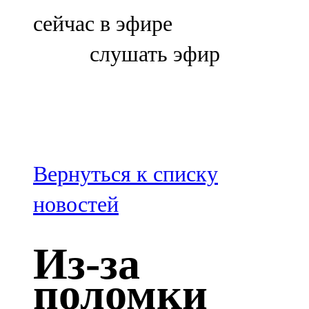
Болгар
сейчас в эфире
106,0 FM
слушать эфир
Бөгелмә
101,7 FM
Буа
100,3 FM
Вернуться к списку
Зәй
новостей
106,6 FM
Из-за
Кадыбаш
поломки
105,2 FM