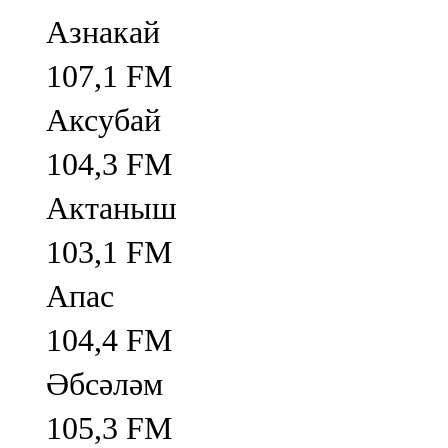
Азнакай
107,1 FM
Аксубай
104,3 FM
Актаныш
103,1 FM
Апас
104,4 FM
Әбсәләм
105,3 FM