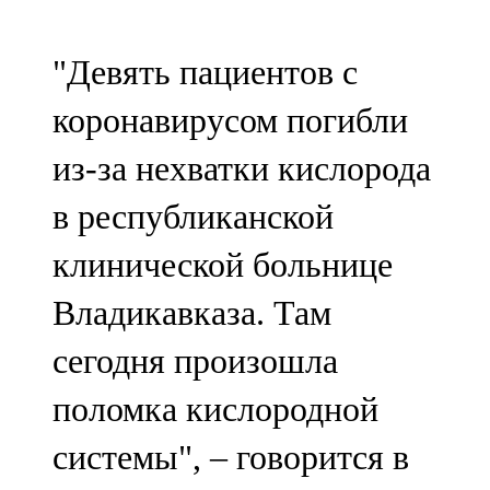
107,8 FM
"Девять пациентов с
Теләче
коронавирусом погибли
106,1 FM
из-за нехватки кислорода
Түбән Кама
в республиканской
102,6 FM
клинической больнице
Чирмешән
Владикавказа. Там
107,7 FM
сегодня произошла
Чистай
поломка кислородной
103,0 FM
системы", – говорится в
Чүпрәле