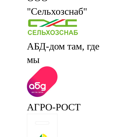
"Сельхозснаб"
АБД-дом там, где
мы
АГРО-РОСТ