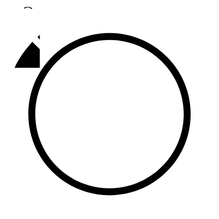
Әлмәт
92,9 FM
Базарлы матак
107,1 FM
Балык бистәсе
104,9 FM
Баулы
107,5 FM
Биләр
101,7 FM