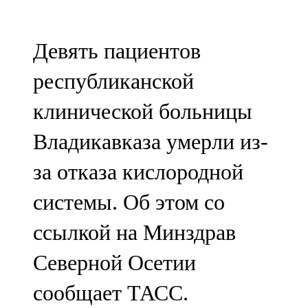
Мамадыш
106,2 FM
Девять пациентов
Минзәлә
республиканской
107,3 FM
клинической больницы
Мөслим
Владикавказа умерли из-
100,0 FM
за отказа кислородной
Нурлат
системы. Об этом со
104,7 FM
ссылкой на Минздрав
Олы Әтнә
Северной Осетии
71,42 FM
сообщает ТАСС.
Сарман