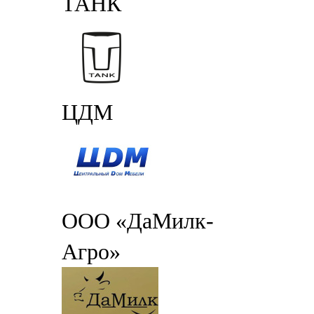
ТАНК
ЦДМ
ООО «ДаМилк-
Агро»