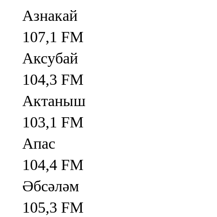
Азнакай
107,1 FM
Аксубай
104,3 FM
Актаныш
103,1 FM
Апас
104,4 FM
Әбсәләм
105,3 FM