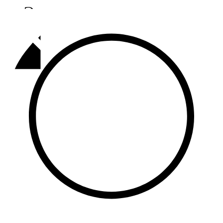
Әлмәт
92,9 FM
Базарлы матак
107,1 FM
Балык бистәсе
104,9 FM
Баулы
107,5 FM
Биләр
101,7 FM