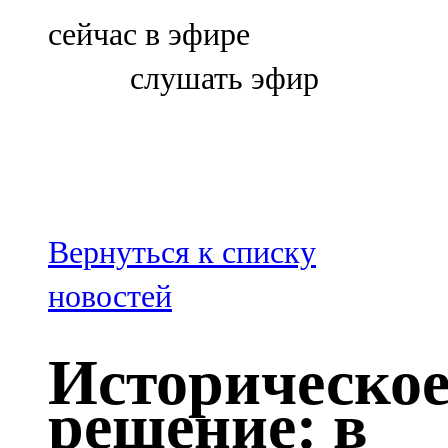
Болгар
сейчас в эфире
106,0 FM
слушать эфир
Бөгелмә
101,7 FM
Буа
100,3 FM
Вернуться к списку
Зәй
новостей
106,6 FM
Историческо
Кадыбаш
решение: в
105,2 FM