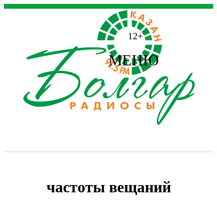
12+
МЕНЮ
частоты вещаний