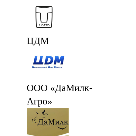
ЦДМ
ООО «ДаМилк-
Агро»