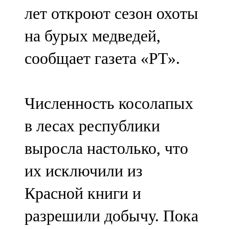
лет откроют сезон охоты
107,8 FM
на бурых медведей,
Теләче
сообщает газета «РТ».
106,1 FM
Түбән Кама
Численность косолапых
102,6 FM
в лесах республики
Чирмешән
выросла настолько, что
107,7 FM
их исключили из
Чистай
Красной книги и
103,0 FM
разрешили добычу. Пока
Чүпрәле