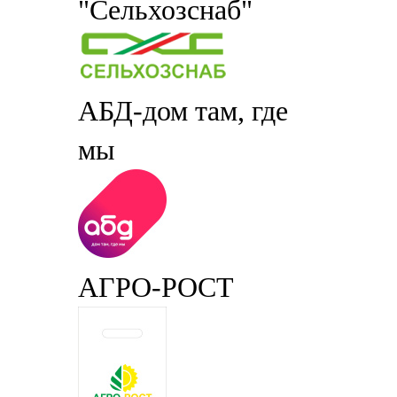
"Сельхозснаб"
АБД-дом там, где
мы
АГРО-РОСТ