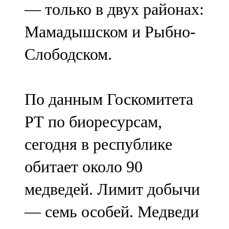
— только в двух районах:
91,0 FM
Мамадышском и Рыбно-
Шәмәрдән
Слободском.
102,3 FM
Яңа чишмә
По данным Госкомитета
107,0 FM
РТ по биоресурсам,
Яр Чаллы
сегодня в республике
105,5 FM
обитает около 90
медведей. Лимит добычи
— семь особей. Медведи