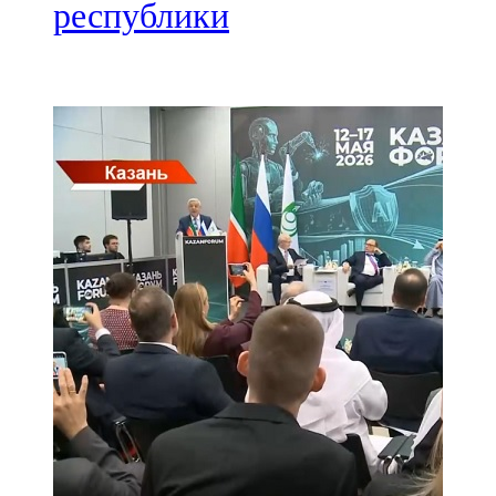
Мамадыш
республики
106,2 FM
Минзәлә
107,3 FM
Мөслим
100,0 FM
Нурлат
104,7 FM
Олы Әтнә
71,42 FM
Сарман