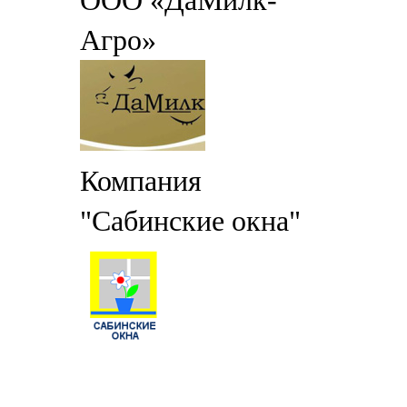
ООО «ДаМилк-
Агро»
Компания
"Сабинские окна"