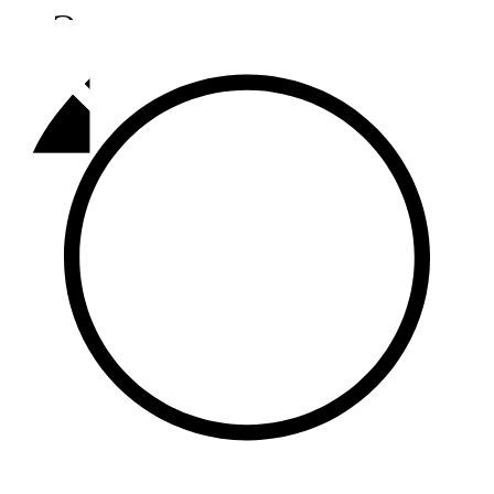
Әлмәт
92,9 FM
Базарлы матак
107,1 FM
Балык бистәсе
104,9 FM
Баулы
107,5 FM
Биләр
101,7 FM