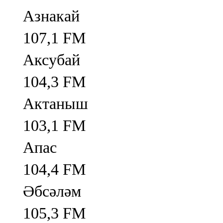
Азнакай
107,1 FM
Аксубай
104,3 FM
Актаныш
103,1 FM
Апас
104,4 FM
Әбсәләм
105,3 FM