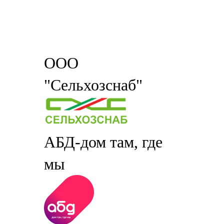
ООО
"Сельхозснаб"
АБД-дом там, где
мы