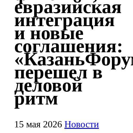
евразийская
Казан
интеграция
91,5 FM
и новые
Кайбыч
соглашения:
106,1 FM
«КазаньФору
Кама тамагы
перешел в
71,51 FM
деловой
Кукмара
ритм
107,9 FM
Лениногорский
102,1 FM
15 мая 2026
Новости