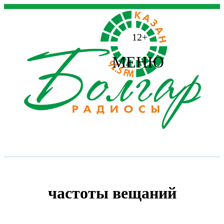
12+
МЕНЮ
частоты вещаний