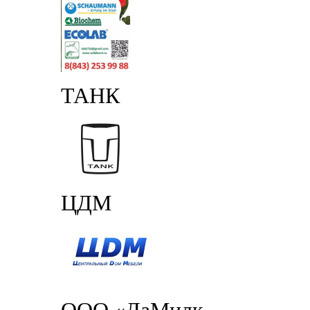
ТАНК
ЦДМ