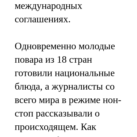
международных
91,0 FM
соглашениях.
Шәмәрдән
102,3 FM
Одновременно молодые
Яңа чишмә
повара из 18 стран
107,0 FM
готовили национальные
Яр Чаллы
блюда, а журналисты со
105,5 FM
всего мира в режиме нон-
стоп рассказывали о
происходящем. Как