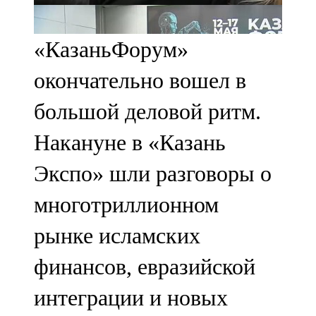
107,8 FM
«КазаньФорум»
Теләче
окончательно вошел в
106,1 FM
большой деловой ритм.
Түбән Кама
Накануне в «Казань
102,6 FM
Экспо» шли разговоры о
Чирмешән
многотриллионном
107,7 FM
рынке исламских
Чистай
финансов, евразийской
103,0 FM
интеграции и новых
Чүпрәле