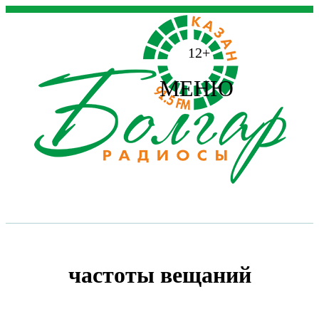
12+
МЕНЮ
частоты вещаний