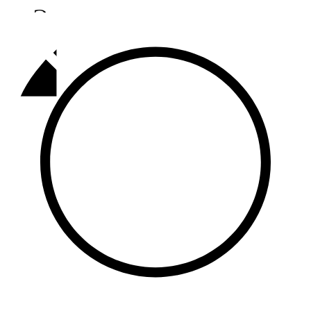
Әлмәт
92,9 FM
Базарлы матак
107,1 FM
Балык бистәсе
104,9 FM
Баулы
107,5 FM
Биләр
101,7 FM