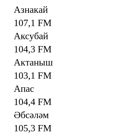
Азнакай
107,1 FM
Аксубай
104,3 FM
Актаныш
103,1 FM
Апас
104,4 FM
Әбсәләм
105,3 FM