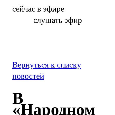
Болгар
сейчас в эфире
106,0 FM
слушать эфир
Бөгелмә
101,7 FM
Буа
100,3 FM
Вернуться к списку
Зәй
новостей
106,6 FM
В
Кадыбаш
«Народном
105,2 FM