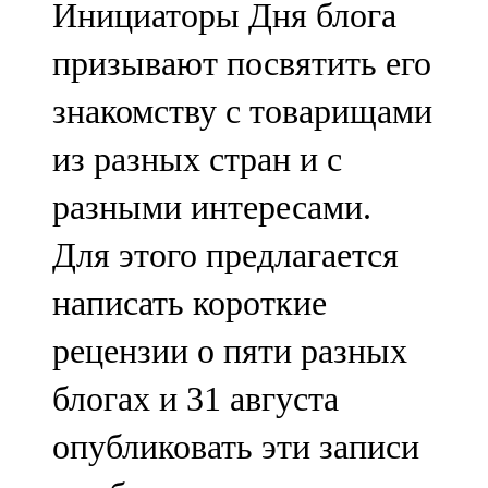
Инициаторы Дня блога
91,0 FM
призывают посвятить его
Шәмәрдән
знакомству с товарищами
102,3 FM
из разных стран и с
Яңа чишмә
разными интересами.
107,0 FM
Для этого предлагается
Яр Чаллы
написать короткие
105,5 FM
рецензии о пяти разных
блогах и 31 августа
опубликовать эти записи