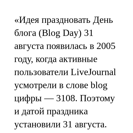
107,8 FM
«Идея праздновать День
Теләче
блога (Blog Day) 31
106,1 FM
августа появилась в 2005
Түбән Кама
году, когда активные
102,6 FM
пользователи LiveJournal
Чирмешән
усмотрели в слове blog
107,7 FM
цифры — 3108. Поэтому
Чистай
и датой праздника
103,0 FM
установили 31 августа.
Чүпрәле