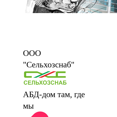
ООО
"Сельхозснаб"
АБД-дом там, где
мы