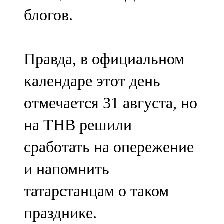
Мамадыш
блогов.
106,2 FM
Минзәлә
Правда, в официальном
107,3 FM
календаре этот день
Мөслим
отмечается 31 августа, но
100,0 FM
на ТНВ решили
Нурлат
сработать на опережение
104,7 FM
и напомнить
Олы Әтнә
татарстанцам о таком
71,42 FM
празднике.
Сарман