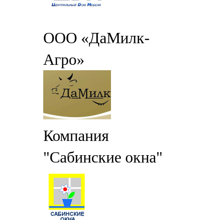
ООО «ДаМилк-
Агро»
Компания
"Сабинские окна"