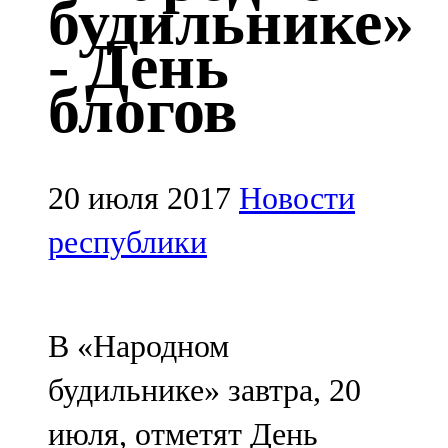
будильнике»
Казан
- День
91,5 FM
блогов
Кайбыч
106,1 FM
Кама тамагы
20 июля 2017
Новости
71,51 FM
республики
Кукмара
107,9 FM
В «Народном
Лениногорский
будильнике» завтра, 20
102,1 FM
июля, отметят День