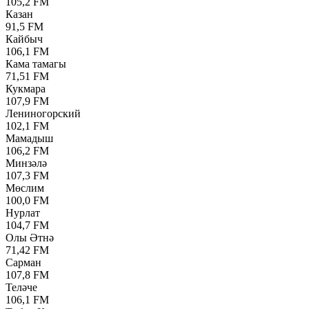
105,2 FM
Казан
91,5 FM
Кайбыч
106,1 FM
Кама тамагы
71,51 FM
Кукмара
107,9 FM
Лениногорский
102,1 FM
Мамадыш
106,2 FM
Минзәлә
107,3 FM
Мөслим
100,0 FM
Нурлат
104,7 FM
Олы Әтнә
71,42 FM
Сарман
107,8 FM
Теләче
106,1 FM