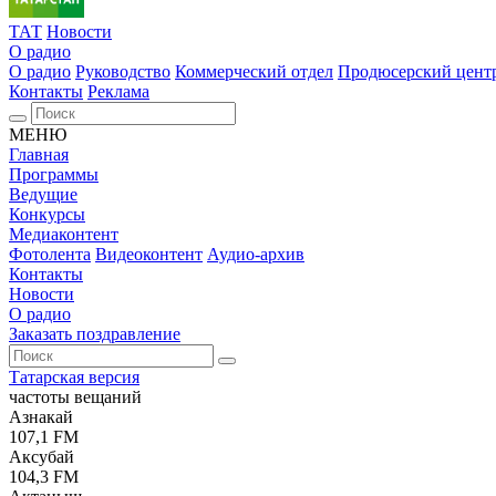
ТАТ
Новости
О радио
О радио
Руководство
Коммерческий отдел
Продюсерский цент
Контакты
Реклама
МЕНЮ
Главная
Программы
Ведущие
Конкурсы
Медиаконтент
Фотолента
Видеоконтент
Аудио-архив
Контакты
Новости
О радио
Заказать поздравление
Татарская версия
частоты вещаний
Азнакай
107,1 FM
Аксубай
104,3 FM