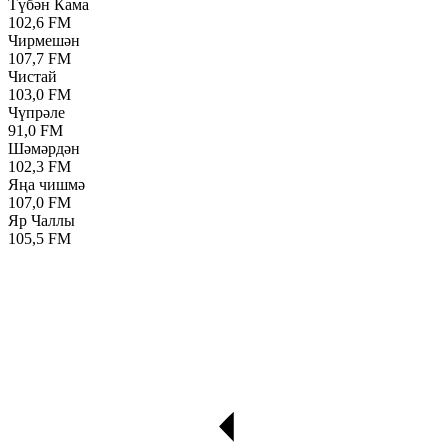
Түбән Кама
102,6 FM
Чирмешән
107,7 FM
Чистай
103,0 FM
Чүпрәле
91,0 FM
Шәмәрдән
102,3 FM
Яңа чишмә
107,0 FM
Яр Чаллы
105,5 FM