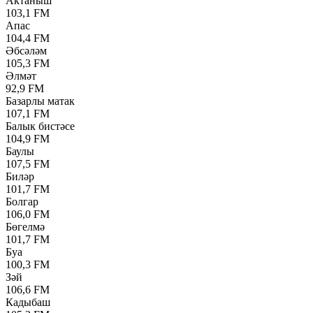
Актаныш
103,1 FM
Апас
104,4 FM
Әбсәләм
105,3 FM
Әлмәт
92,9 FM
Базарлы матак
107,1 FM
Балык бистәсе
104,9 FM
Баулы
107,5 FM
Биләр
101,7 FM
Болгар
106,0 FM
Бөгелмә
101,7 FM
Буа
100,3 FM
Зәй
106,6 FM
Кадыбаш