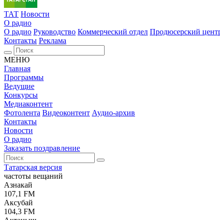
ТАТ
Новости
О радио
О радио
Руководство
Коммерческий отдел
Продюсерский цент
Контакты
Реклама
МЕНЮ
Главная
Программы
Ведущие
Конкурсы
Медиаконтент
Фотолента
Видеоконтент
Аудио-архив
Контакты
Новости
О радио
Заказать поздравление
Татарская версия
частоты вещаний
Азнакай
107,1 FM
Аксубай
104,3 FM