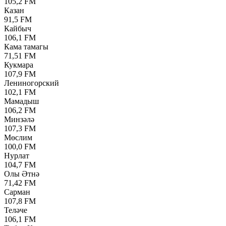
105,2 FM
Казан
91,5 FM
Кайбыч
106,1 FM
Кама тамагы
71,51 FM
Кукмара
107,9 FM
Лениногорский
102,1 FM
Мамадыш
106,2 FM
Минзәлә
107,3 FM
Мөслим
100,0 FM
Нурлат
104,7 FM
Олы Әтнә
71,42 FM
Сарман
107,8 FM
Теләче
106,1 FM