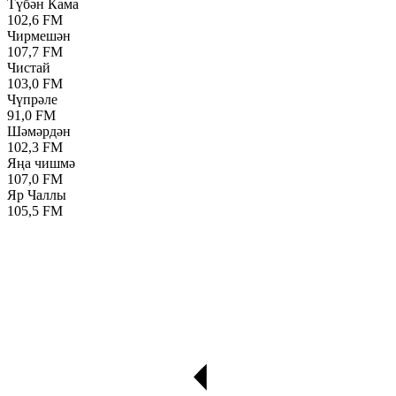
Түбән Кама
102,6 FM
Чирмешән
107,7 FM
Чистай
103,0 FM
Чүпрәле
91,0 FM
Шәмәрдән
102,3 FM
Яңа чишмә
107,0 FM
Яр Чаллы
105,5 FM