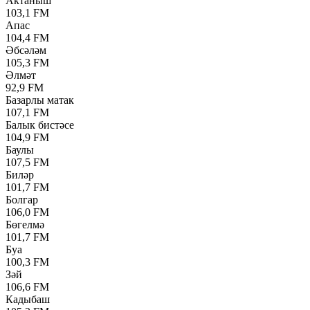
Актаныш
103,1 FM
Апас
104,4 FM
Әбсәләм
105,3 FM
Әлмәт
92,9 FM
Базарлы матак
107,1 FM
Балык бистәсе
104,9 FM
Баулы
107,5 FM
Биләр
101,7 FM
Болгар
106,0 FM
Бөгелмә
101,7 FM
Буа
100,3 FM
Зәй
106,6 FM
Кадыбаш