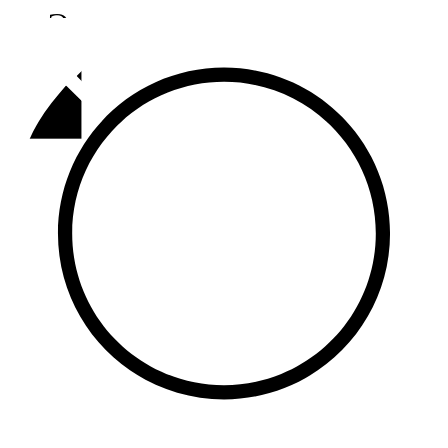
Әлмәт
92,9 FM
Базарлы матак
107,1 FM
Балык бистәсе
104,9 FM
Баулы
107,5 FM
Биләр
101,7 FM