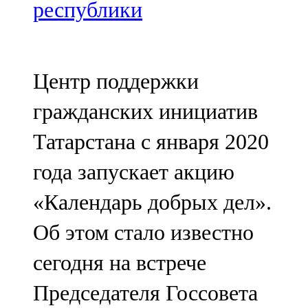
Мамадыш
республики
106,2 FM
Минзәлә
Центр поддержки
107,3 FM
гражданских инициатив
Мөслим
Татарстана с января 2020
100,0 FM
года запускает акцию
Нурлат
«Календарь добрых дел».
104,7 FM
Об этом стало известно
Олы Әтнә
сегодня на встрече
71,42 FM
Председателя Госсовета
Сарман