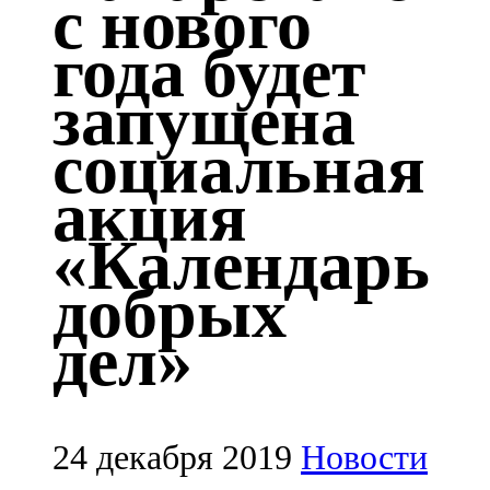
с нового
Казан
года будет
91,5 FM
запущена
Кайбыч
социальная
106,1 FM
акция
Кама тамагы
«Календарь
71,51 FM
добрых
Кукмара
дел»
107,9 FM
Лениногорский
102,1 FM
24 декабря 2019
Новости