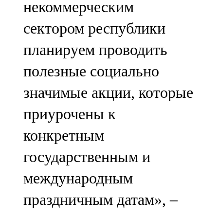
некоммерческим
91,0 FM
сектором республики
Шәмәрдән
планируем проводить
102,3 FM
полезные социально
Яңа чишмә
значимые акции, которые
107,0 FM
приурочены к
Яр Чаллы
конкретным
105,5 FM
государственным и
международным
праздничным датам», –