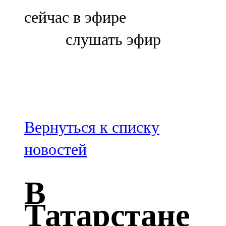
Болгар
сейчас в эфире
106,0 FM
слушать эфир
Бөгелмә
101,7 FM
Буа
100,3 FM
Вернуться к списку
Зәй
новостей
106,6 FM
В
Кадыбаш
Татарстане
105,2 FM