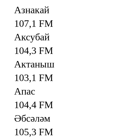
Азнакай
107,1 FM
Аксубай
104,3 FM
Актаныш
103,1 FM
Апас
104,4 FM
Әбсәләм
105,3 FM