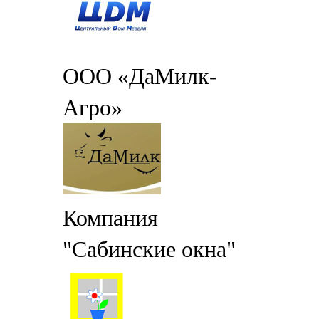
ООО «ДаМилк-
Агро»
Компания
"Сабинские окна"