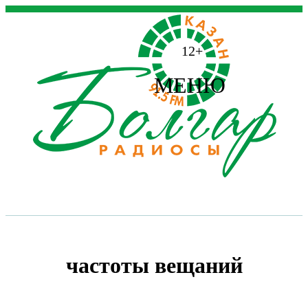
12+
МЕНЮ
частоты вещаний