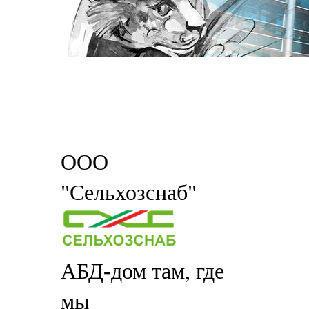
ООО
"Сельхозснаб"
АБД-дом там, где
мы