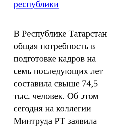
Мамадыш
республики
106,2 FM
Минзәлә
В Республике Татарстан
107,3 FM
общая потребность в
Мөслим
подготовке кадров на
100,0 FM
семь последующих лет
Нурлат
составила свыше 74,5
104,7 FM
тыс. человек. Об этом
Олы Әтнә
сегодня на коллегии
71,42 FM
Минтруда РТ заявила
Сарман