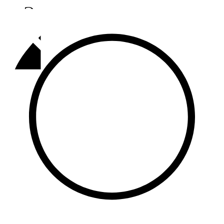
Әлмәт
92,9 FM
Базарлы матак
107,1 FM
Балык бистәсе
104,9 FM
Баулы
107,5 FM
Биләр
101,7 FM