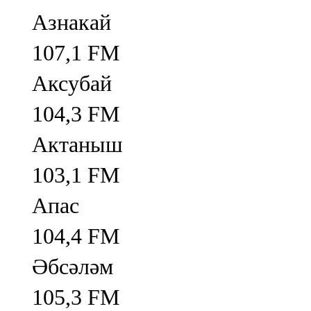
Азнакай
107,1 FM
Аксубай
104,3 FM
Актаныш
103,1 FM
Апас
104,4 FM
Әбсәләм
105,3 FM