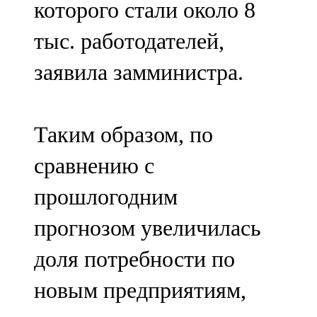
которого стали около 8
91,0 FM
тыс. работодателей,
Шәмәрдән
заявила замминистра.
102,3 FM
Яңа чишмә
Таким образом, по
107,0 FM
сравнению с
Яр Чаллы
прошлогодним
105,5 FM
прогнозом увеличилась
доля потребности по
новым предприятиям,