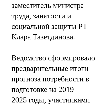
заместитель министра
107,8 FM
труда, занятости и
Теләче
социальной защиты РТ
106,1 FM
Клара Тазетдинова.
Түбән Кама
102,6 FM
Ведомство сформировало
Чирмешән
предварительные итоги
107,7 FM
прогноза потребности в
Чистай
подготовке на 2019 —
103,0 FM
2025 годы, участниками
Чүпрәле