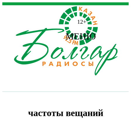
12+
МЕНЮ
частоты вещаний