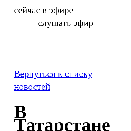
Болгар
сейчас в эфире
106,0 FM
слушать эфир
Бөгелмә
101,7 FM
Буа
100,3 FM
Вернуться к списку
Зәй
новостей
106,6 FM
В
Кадыбаш
Татарстане
105,2 FM