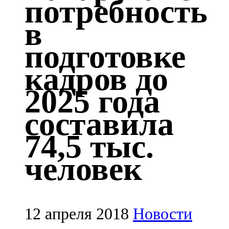
потребность
Казан
в
91,5 FM
подготовке
Кайбыч
кадров до
106,1 FM
2025 года
Кама тамагы
составила
71,51 FM
74,5 тыс.
Кукмара
человек
107,9 FM
Лениногорский
102,1 FM
12 апреля 2018
Новости