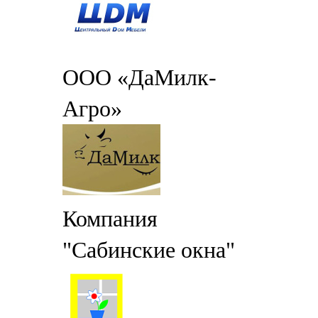
ООО «ДаМилк-
Агро»
Компания
"Сабинские окна"