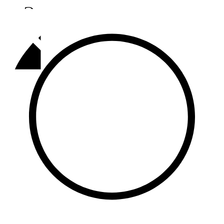
Әлмәт
92,9 FM
Базарлы матак
107,1 FM
Балык бистәсе
104,9 FM
Баулы
107,5 FM
Биләр
101,7 FM