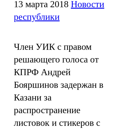
Мамадыш
13 марта 2018
Новости
106,2 FM
республики
Минзәлә
107,3 FM
Член УИК с правом
Мөслим
решающего голоса от
100,0 FM
КПРФ Андрей
Нурлат
Бояршинов задержан в
104,7 FM
Казани за
Олы Әтнә
распространение
71,42 FM
листовок и стикеров с
Сарман