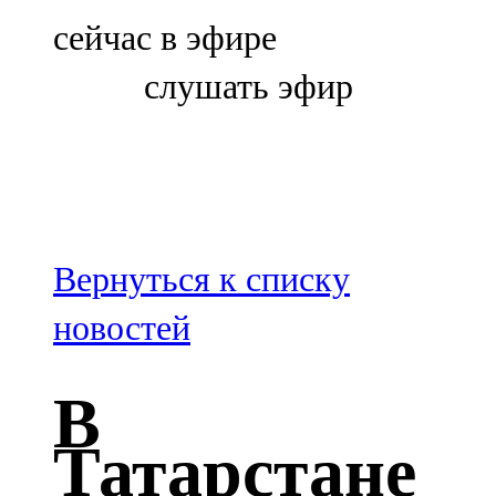
Болгар
сейчас в эфире
106,0 FM
слушать эфир
Бөгелмә
101,7 FM
Буа
100,3 FM
Вернуться к списку
Зәй
новостей
106,6 FM
В
Кадыбаш
Татарстане
105,2 FM