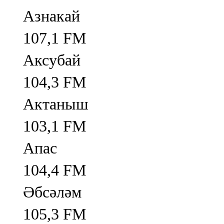
Азнакай
107,1 FM
Аксубай
104,3 FM
Актаныш
103,1 FM
Апас
104,4 FM
Әбсәләм
105,3 FM