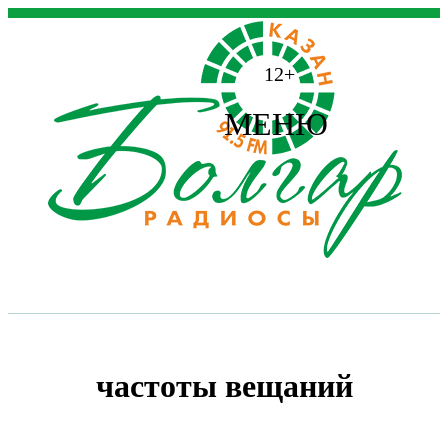
12+
МЕНЮ
частоты вещаний