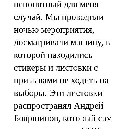
непонятный для меня
91,0 FM
случай. Мы проводили
Шәмәрдән
ночью мероприятия,
102,3 FM
досматривали машину, в
Яңа чишмә
которой находились
107,0 FM
стикеры и листовки с
Яр Чаллы
призывами не ходить на
105,5 FM
выборы. Эти листовки
распространял Андрей
Бояршинов, который сам