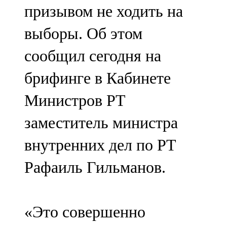
призывом не ходить на
107,8 FM
выборы. Об этом
Теләче
сообщил сегодня на
106,1 FM
брифинге в Кабинете
Түбән Кама
Министров РТ
102,6 FM
заместитель министра
Чирмешән
внутренних дел по РТ
107,7 FM
Рафаиль Гильманов.
Чистай
103,0 FM
«Это совершенно
Чүпрәле