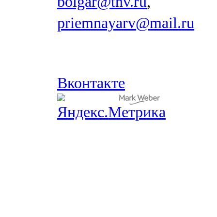
bolgar@tnv.ru
,
priemnayarv@mail.ru
Вконтакте