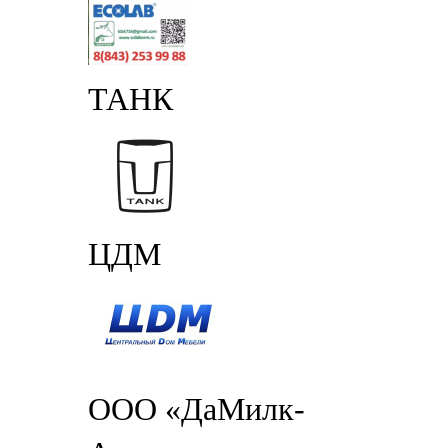
ТАНК
ЦДМ
ООО «ДаМилк-