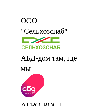
ООО
"Сельхозснаб"
АБД-дом там, где
мы
АГРО-РОСТ