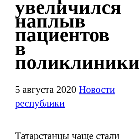
увеличился
Казан
наплыв
91,5 FM
пациентов
Кайбыч
в
106,1 FM
поликлиники
Кама тамагы
71,51 FM
Кукмара
5 августа 2020
Новости
107,9 FM
республики
Лениногорский
102,1 FM
Татарстанцы чаще стали