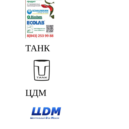
ТАНК
ЦДМ