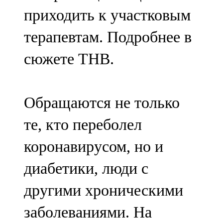
Мамадыш
приходить к участковым
106,2 FM
терапевтам. Подробнее в
Минзәлә
сюжете ТНВ.
107,3 FM
Мөслим
Обращаются не только
100,0 FM
те, кто переболел
Нурлат
коронавирусом, но и
104,7 FM
диабетики, люди с
Олы Әтнә
другими хроническими
71,42 FM
заболеваниями. На
Сарман