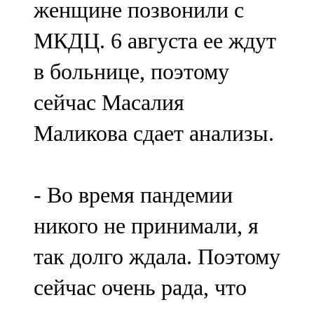
женщине позвонили с
91,0 FM
МКДЦ. 6 августа ее ждут
Шәмәрдән
в больнице, поэтому
102,3 FM
сейчас Масалия
Яңа чишмә
Маликова сдает анализы.
107,0 FM
Яр Чаллы
- Во время пандемии
105,5 FM
никого не принимали, я
так долго ждала. Поэтому
сейчас очень рада, что