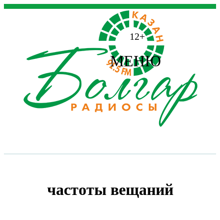
12+
МЕНЮ
частоты вещаний