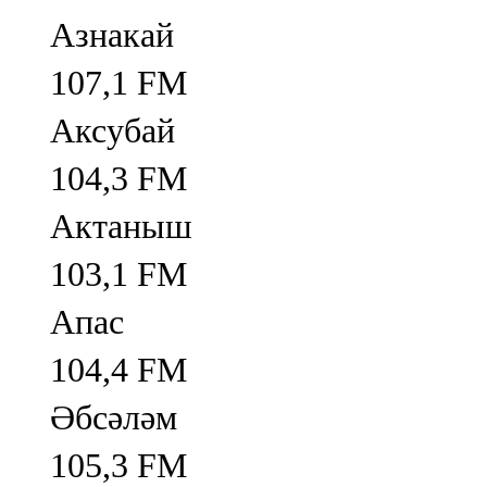
Азнакай
107,1 FM
Аксубай
104,3 FM
Актаныш
103,1 FM
Апас
104,4 FM
Әбсәләм
105,3 FM