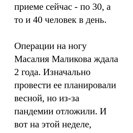
приеме сейчас - по 30, а
107,8 FM
то и 40 человек в день.
Теләче
106,1 FM
Операции на ногу
Түбән Кама
Масалия Маликова ждала
102,6 FM
2 года. Изначально
Чирмешән
провести ее планировали
107,7 FM
весной, но из-за
Чистай
пандемии отложили. И
103,0 FM
вот на этой неделе,
Чүпрәле