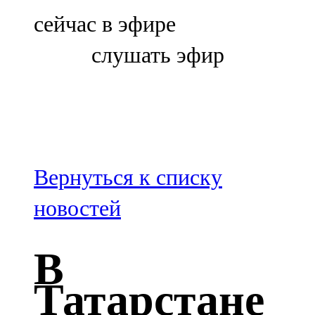
Болгар
сейчас в эфире
106,0 FM
слушать эфир
Бөгелмә
101,7 FM
Буа
100,3 FM
Вернуться к списку
Зәй
новостей
106,6 FM
В
Кадыбаш
Татарстане
105,2 FM