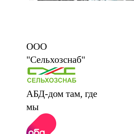
ООО
"Сельхозснаб"
АБД-дом там, где
мы