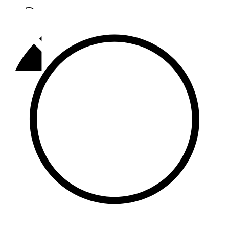
Әлмәт
92,9 FM
Базарлы матак
107,1 FM
Балык бистәсе
104,9 FM
Баулы
107,5 FM
Биләр
101,7 FM