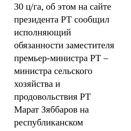
30 ц/га, об этом на сайте
107,8 FM
президента РТ сообщил
Теләче
исполняющий
106,1 FM
обязанности заместителя
Түбән Кама
премьер-министра РТ –
102,6 FM
министра сельского
Чирмешән
хозяйства и
107,7 FM
продовольствия РТ
Чистай
Марат Зяббаров на
103,0 FM
республиканском
Чүпрәле