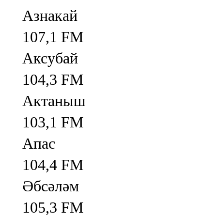
Азнакай
107,1 FM
Аксубай
104,3 FM
Актаныш
103,1 FM
Апас
104,4 FM
Әбсәләм
105,3 FM