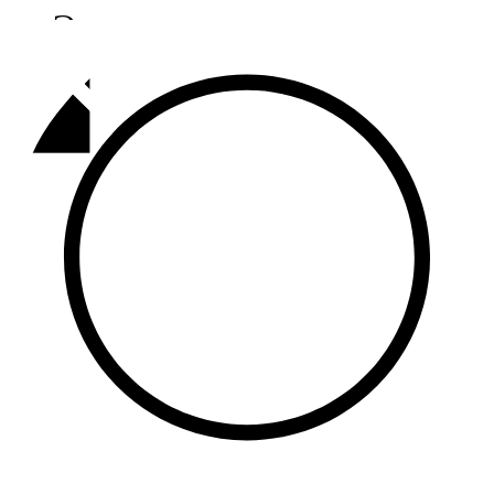
Әлмәт
92,9 FM
Базарлы матак
107,1 FM
Балык бистәсе
104,9 FM
Баулы
107,5 FM
Биләр
101,7 FM