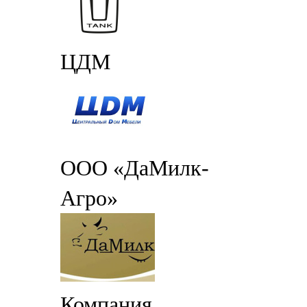
ЦДМ
ООО «ДаМилк-
Агро»
Компания