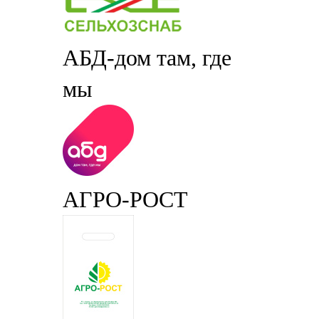
АБД-дом там, где
мы
АГРО-РОСТ