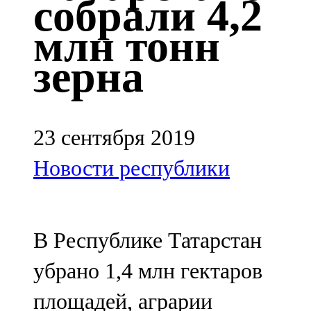
собрали 4,2
Казан
млн тонн
91,5 FM
зерна
Кайбыч
106,1 FM
Кама тамагы
23 сентября 2019
71,51 FM
Новости республики
Кукмара
107,9 FM
В Республике Татарстан
Лениногорский
убрано 1,4 млн гектаров
102,1 FM
площадей, аграрии