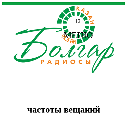
12+
МЕНЮ
частоты вещаний