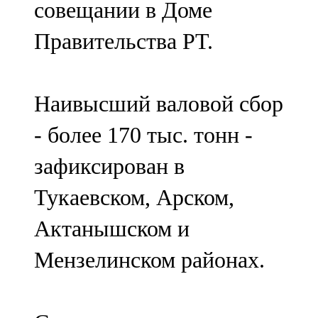
совещании в Доме
91,0 FM
Правительства РТ.
Шәмәрдән
102,3 FM
Наивысший валовой сбор
Яңа чишмә
- более 170 тыс. тонн -
107,0 FM
зафиксирован в
Яр Чаллы
Тукаевском, Арском,
105,5 FM
Актанышском и
Мензелинском районах.