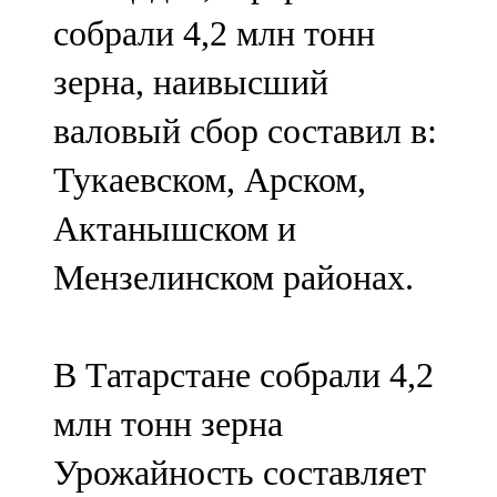
Мамадыш
собрали 4,2 млн тонн
106,2 FM
зерна, наивысший
Минзәлә
валовый сбор составил в:
107,3 FM
Тукаевском, Арском,
Мөслим
Актанышском и
100,0 FM
Мензелинском районах.
Нурлат
104,7 FM
В Татарстане собрали 4,2
Олы Әтнә
млн тонн зерна
71,42 FM
Урожайность составляет
Сарман