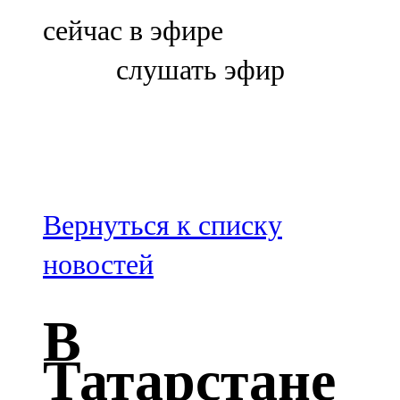
Болгар
сейчас в эфире
106,0 FM
слушать эфир
Бөгелмә
101,7 FM
Буа
100,3 FM
Вернуться к списку
Зәй
новостей
106,6 FM
В
Кадыбаш
Татарстане
105,2 FM