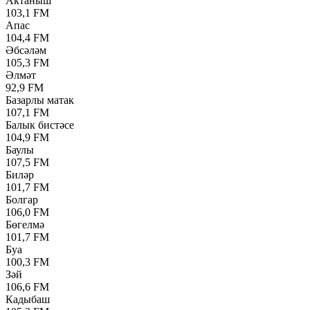
Актаныш
103,1 FM
Апас
104,4 FM
Әбсәләм
105,3 FM
Әлмәт
92,9 FM
Базарлы матак
107,1 FM
Балык бистәсе
104,9 FM
Баулы
107,5 FM
Биләр
101,7 FM
Болгар
106,0 FM
Бөгелмә
101,7 FM
Буа
100,3 FM
Зәй
106,6 FM
Кадыбаш