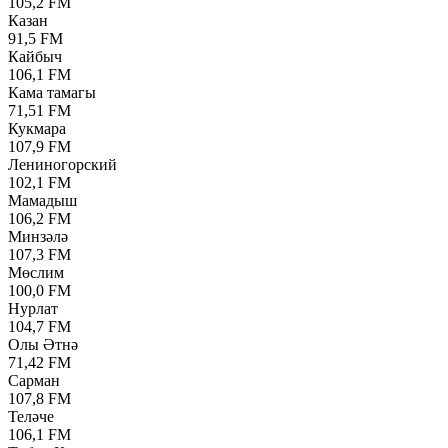
105,2 FM
Казан
91,5 FM
Кайбыч
106,1 FM
Кама тамагы
71,51 FM
Кукмара
107,9 FM
Лениногорский
102,1 FM
Мамадыш
106,2 FM
Минзәлә
107,3 FM
Мөслим
100,0 FM
Нурлат
104,7 FM
Олы Әтнә
71,42 FM
Сарман
107,8 FM
Теләче
106,1 FM