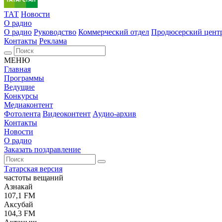
ТАТ
Новости
О радио
О радио
Руководство
Коммерческий отдел
Продюсерский цент
Контакты
Реклама
МЕНЮ
Главная
Программы
Ведущие
Конкурсы
Медиаконтент
Фотолента
Видеоконтент
Аудио-архив
Контакты
Новости
О радио
Заказать поздравление
Татарская версия
частоты вещаний
Азнакай
107,1 FM
Аксубай
104,3 FM