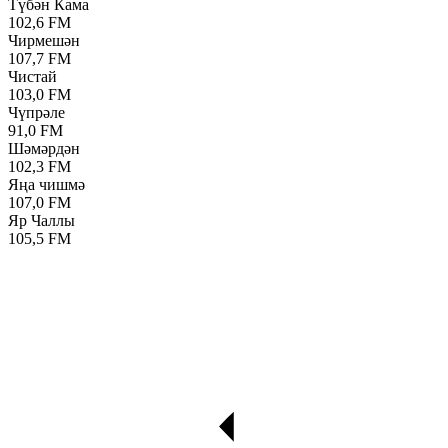
Түбән Кама
102,6 FM
Чирмешән
107,7 FM
Чистай
103,0 FM
Чүпрәле
91,0 FM
Шәмәрдән
102,3 FM
Яңа чишмә
107,0 FM
Яр Чаллы
105,5 FM