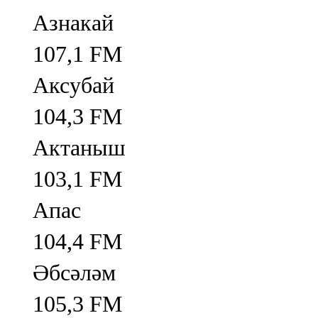
Азнакай
107,1 FM
Аксубай
104,3 FM
Актаныш
103,1 FM
Апас
104,4 FM
Әбсәләм
105,3 FM