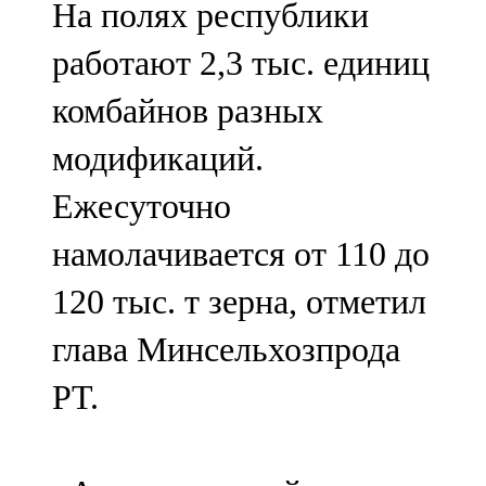
На полях республики
91,0 FM
работают 2,3 тыс. единиц
Шәмәрдән
комбайнов разных
102,3 FM
модификаций.
Яңа чишмә
Ежесуточно
107,0 FM
намолачивается от 110 до
Яр Чаллы
120 тыс. т зерна, отметил
105,5 FM
глава Минсельхозпрода
РТ.