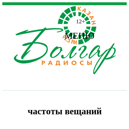
12+
МЕНЮ
частоты вещаний