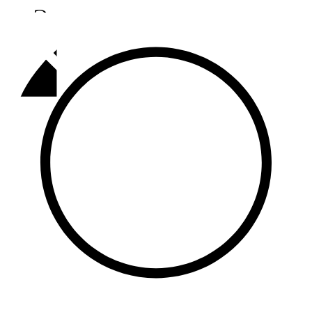
Әлмәт
92,9 FM
Базарлы матак
107,1 FM
Балык бистәсе
104,9 FM
Баулы
107,5 FM
Биләр
101,7 FM