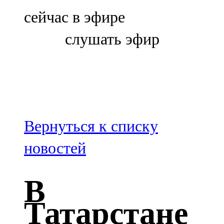
Болгар
сейчас в эфире
106,0 FM
слушать эфир
Бөгелмә
101,7 FM
Буа
100,3 FM
Вернуться к списку
Зәй
новостей
106,6 FM
В
Кадыбаш
Татарстане
105,2 FM