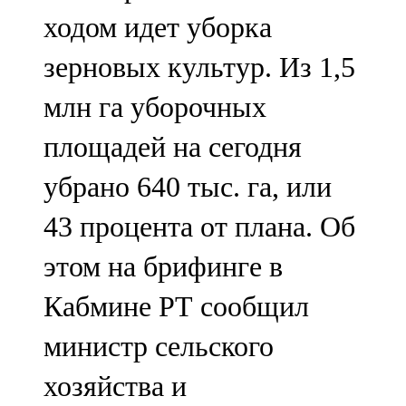
Мамадыш
ходом идет уборка
106,2 FM
зерновых культур. Из 1,5
Минзәлә
млн га уборочных
107,3 FM
площадей на сегодня
Мөслим
убрано 640 тыс. га, или
100,0 FM
43 процента от плана. Об
Нурлат
этом на брифинге в
104,7 FM
Кабмине РТ сообщил
Олы Әтнә
министр сельского
71,42 FM
хозяйства и
Сарман