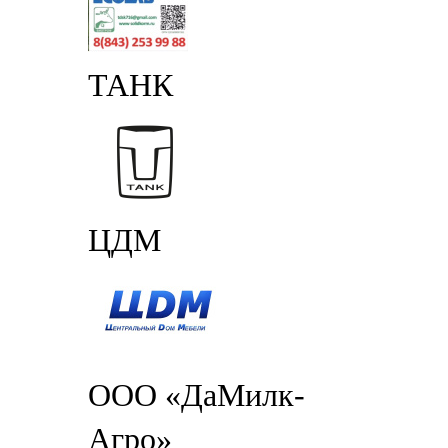
ТАНК
ЦДМ
ООО «ДаМилк-
Агро»