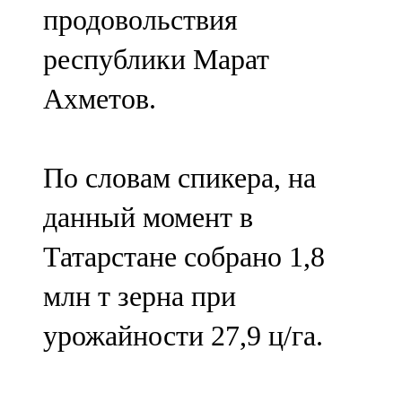
продовольствия
107,8 FM
республики Марат
Теләче
Ахметов.
106,1 FM
Түбән Кама
По словам спикера, на
102,6 FM
данный момент в
Чирмешән
Татарстане собрано 1,8
107,7 FM
млн т зерна при
Чистай
урожайности 27,9 ц/га.
103,0 FM
Чүпрәле