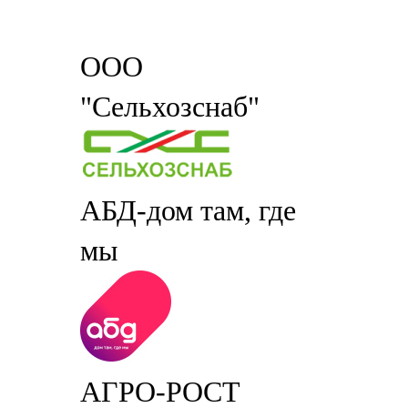
ООО
"Сельхозснаб"
АБД-дом там, где
мы
АГРО-РОСТ