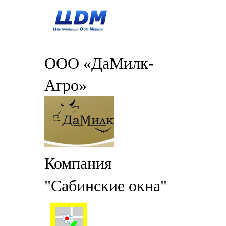
ООО «ДаМилк-
Агро»
Компания
"Сабинские окна"