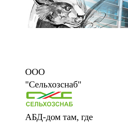
ООО
"Сельхозснаб"
АБД-дом там, где