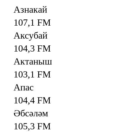
Азнакай
107,1 FM
Аксубай
104,3 FM
Актаныш
103,1 FM
Апас
104,4 FM
Әбсәләм
105,3 FM