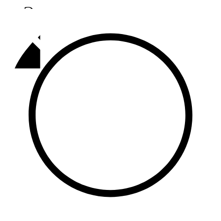
Әлмәт
92,9 FM
Базарлы матак
107,1 FM
Балык бистәсе
104,9 FM
Баулы
107,5 FM
Биләр
101,7 FM