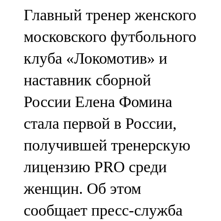
Мамадыш
Главный тренер женского
106,2 FM
московского футбольного
Минзәлә
клуба «Локомотив» и
107,3 FM
наставник сборной
Мөслим
России Елена Фомина
100,0 FM
стала первой в России,
Нурлат
получившей тренерскую
104,7 FM
лицензию PRO среди
Олы Әтнә
женщин. Об этом
71,42 FM
сообщает пресс-служба
Сарман