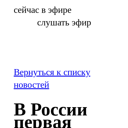
Болгар
сейчас в эфире
106,0 FM
слушать эфир
Бөгелмә
101,7 FM
Буа
100,3 FM
Вернуться к списку
Зәй
новостей
106,6 FM
В России
Кадыбаш
первая
105,2 FM