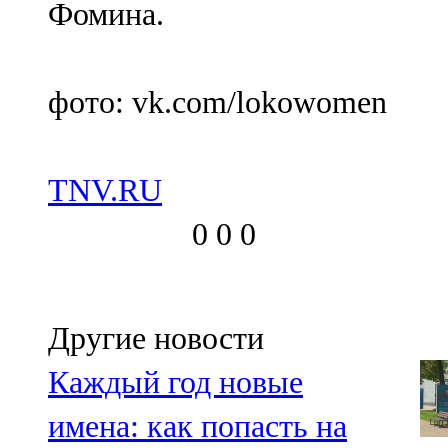
Фомина.
91,0 FM
Шәмәрдән
фото: vk.com/lokowomen
102,3 FM
Яңа чишмә
TNV.RU
107,0 FM
0
0
0
Яр Чаллы
105,5 FM
Другие новости
Каждый год новые
имена: как попасть на