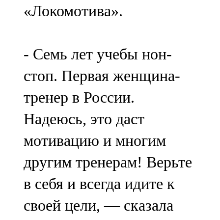
«Локомотива».
107,8 FM
Теләче
- Семь лет учебы нон-
106,1 FM
стоп. Первая женщина-
Түбән Кама
тренер в России.
102,6 FM
Надеюсь, это даст
Чирмешән
мотивацию и многим
107,7 FM
другим тренерам! Верьте
Чистай
в себя и всегда идите к
103,0 FM
своей цели, — сказала
Чүпрәле