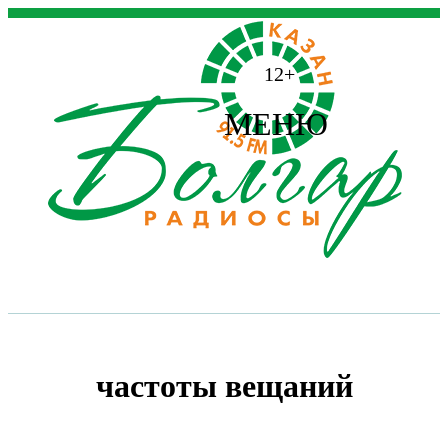
12+
МЕНЮ
частоты вещаний