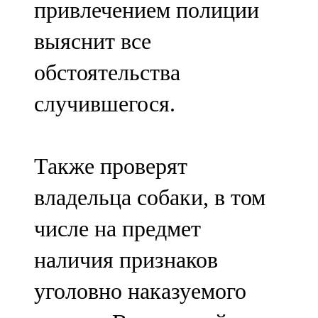
привлечением полиции
91,0 FM
выяснит все
Шәмәрдән
обстоятельства
102,3 FM
случившегося.
Яңа чишмә
107,0 FM
Также проверят
Яр Чаллы
владельца собаки, в том
105,5 FM
числе на предмет
наличия признаков
уголовно наказуемого