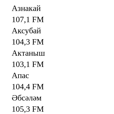
Азнакай
107,1 FM
Аксубай
104,3 FM
Актаныш
103,1 FM
Апас
104,4 FM
Әбсәләм
105,3 FM