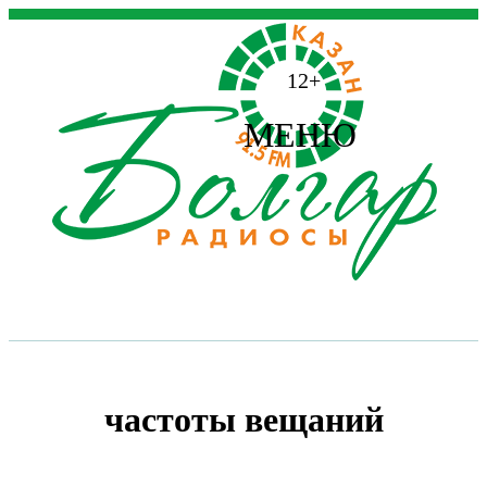
12+
МЕНЮ
частоты вещаний