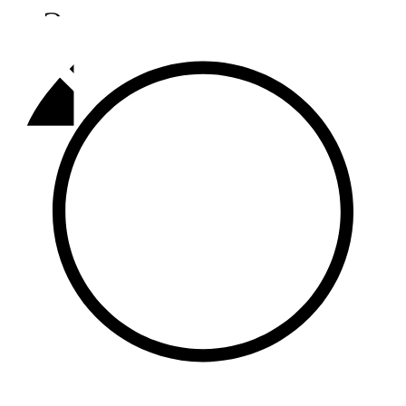
Әлмәт
92,9 FM
Базарлы матак
107,1 FM
Балык бистәсе
104,9 FM
Баулы
107,5 FM
Биләр
101,7 FM