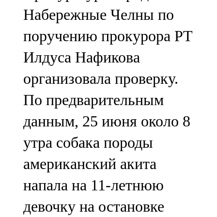
Мамадыш
Набережные Челны по
106,2 FM
поручению прокурора РТ
Минзәлә
Илдуса Нафикова
107,3 FM
организовала проверку.
Мөслим
По предварительным
100,0 FM
данным, 25 июня около 8
Нурлат
утра собака породы
104,7 FM
американский акита
Олы Әтнә
напала на 11-летнюю
71,42 FM
девочку на остановке
Сарман