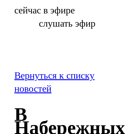
Болгар
сейчас в эфире
106,0 FM
слушать эфир
Бөгелмә
101,7 FM
Буа
100,3 FM
Вернуться к списку
Зәй
новостей
106,6 FM
В
Кадыбаш
Набережных
105,2 FM