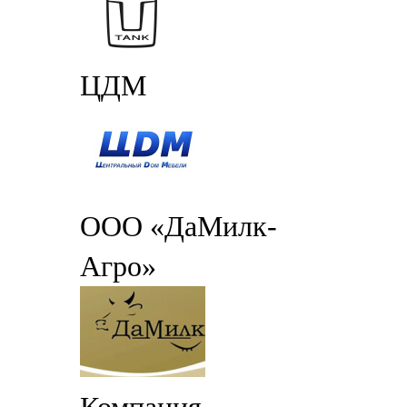
ЦДМ
ООО «ДаМилк-
Агро»