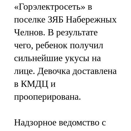
«Горэлектросеть» в
107,8 FM
поселке ЗЯБ Набережных
Теләче
Челнов. В результате
106,1 FM
чего, ребенок получил
Түбән Кама
сильнейшие укусы на
102,6 FM
лице. Девочка доставлена
Чирмешән
в КМДЦ и
107,7 FM
прооперирована.
Чистай
103,0 FM
Надзорное ведомство с
Чүпрәле