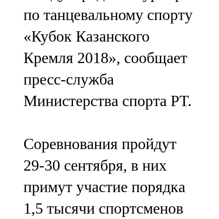
Мамадыш
по танцевальному спорту
106,2 FM
«Кубок Казанского
Минзәлә
Кремля 2018», сообщает
107,3 FM
пресс-служба
Мөслим
Министерства спорта РТ.
100,0 FM
Нурлат
Соревнования пройдут
104,7 FM
29-30 сентября, в них
Олы Әтнә
примут участие порядка
71,42 FM
1,5 тысячи спортсменов
Сарман