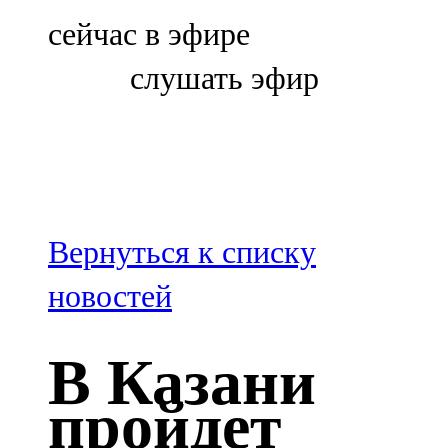
Болгар
сейчас в эфире
106,0 FM
слушать эфир
Бөгелмә
101,7 FM
Буа
100,3 FM
Вернуться к списку
Зәй
новостей
106,6 FM
В Казани
Кадыбаш
пройдет
105,2 FM