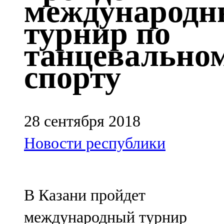
международ
Казан
турнир по
91,5 FM
танцевально
Кайбыч
спорту
106,1 FM
Кама тамагы
71,51 FM
28 сентября 2018
Кукмара
Новости республики
107,9 FM
Лениногорский
В Казани пройдет
102,1 FM
международный турнир