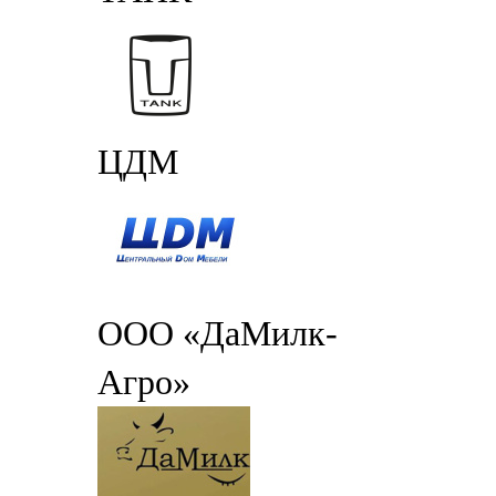
ЦДМ
ООО «ДаМилк-
Агро»