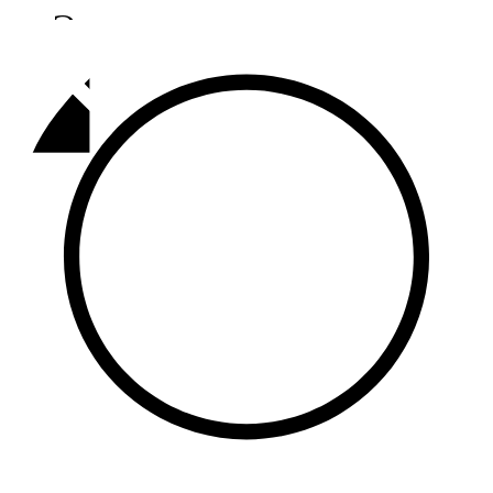
Әлмәт
92,9 FM
Базарлы матак
107,1 FM
Балык бистәсе
104,9 FM
Баулы
107,5 FM
Биләр
101,7 FM