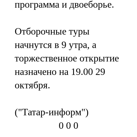
программа и двоеборье.
91,0 FM
Шәмәрдән
Отборочные туры
102,3 FM
начнутся в 9 утра, а
Яңа чишмә
торжественное открытие
107,0 FM
назначено на 19.00 29
Яр Чаллы
октября.
105,5 FM
("Татар-информ")
0
0
0