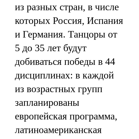
из разных стран, в числе
107,8 FM
которых Россия, Испания
Теләче
и Германия. Танцоры от
106,1 FM
5 до 35 лет будут
Түбән Кама
добиваться победы в 44
102,6 FM
дисциплинах: в каждой
Чирмешән
из возрастных групп
107,7 FM
запланированы
Чистай
европейская программа,
103,0 FM
латиноамериканская
Чүпрәле