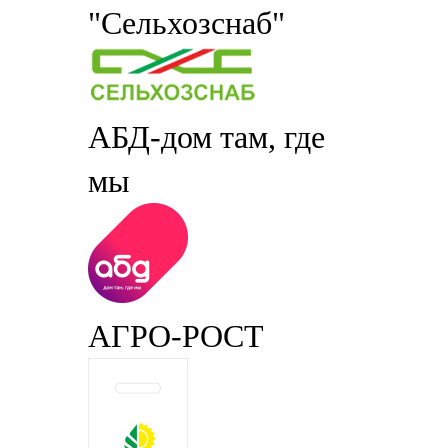
"Сельхозснаб"
АБД-дом там, где
мы
АГРО-РОСТ