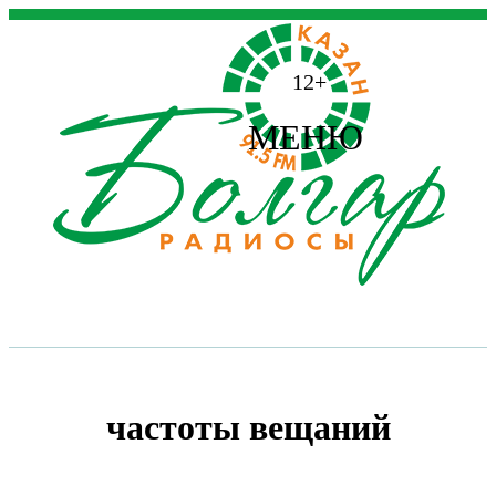
12+
МЕНЮ
частоты вещаний