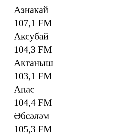
Азнакай
107,1 FM
Аксубай
104,3 FM
Актаныш
103,1 FM
Апас
104,4 FM
Әбсәләм
105,3 FM