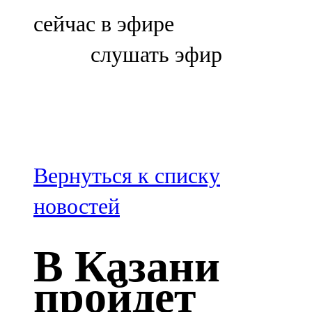
Болгар
сейчас в эфире
106,0 FM
слушать эфир
Бөгелмә
101,7 FM
Буа
100,3 FM
Вернуться к списку
Зәй
новостей
106,6 FM
В Казани
Кадыбаш
пройдет
105,2 FM