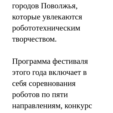
городов Поволжья,
107,8 FM
которые увлекаются
Теләче
робототехническим
106,1 FM
творчеством.
Түбән Кама
102,6 FM
Программа фестиваля
Чирмешән
этого года включает в
107,7 FM
себя соревнования
Чистай
роботов по пяти
103,0 FM
направлениям, конкурс
Чүпрәле