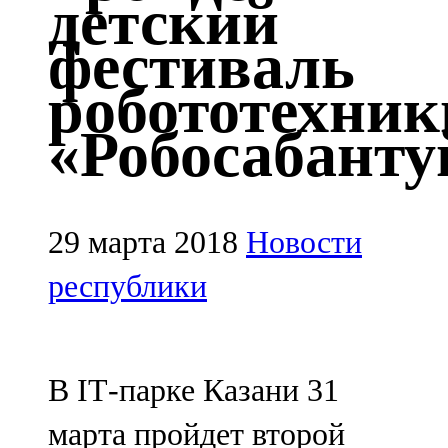
детский
Казан
фестиваль
91,5 FM
робототехник
Кайбыч
«Робосабанту
106,1 FM
Кама тамагы
71,51 FM
29 марта 2018
Новости
Кукмара
республики
107,9 FM
Лениногорский
В IТ-парке Казани 31
102,1 FM
марта пройдет второй