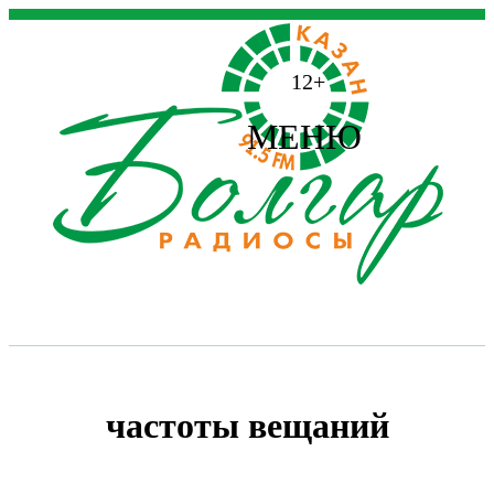
12+
МЕНЮ
частоты вещаний