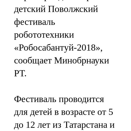
Мамадыш
детский Поволжский
106,2 FM
фестиваль
Минзәлә
робототехники
107,3 FM
«Робосабантуй-2018»,
Мөслим
сообщает Минобрнауки
100,0 FM
РТ.
Нурлат
104,7 FM
Фестиваль проводится
Олы Әтнә
для детей в возрасте от 5
71,42 FM
до 12 лет из Татарстана и
Сарман