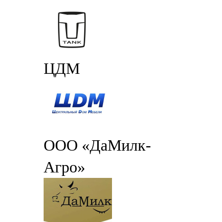
ЦДМ
ООО «ДаМилк-
Агро»