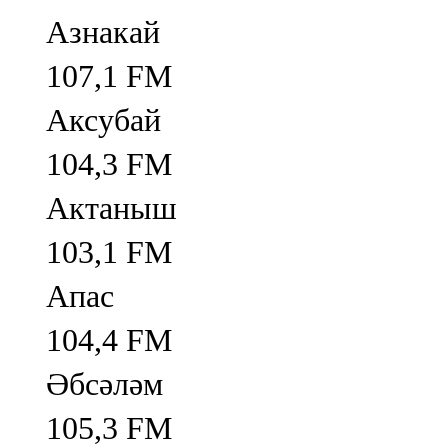
Азнакай
107,1 FM
Аксубай
104,3 FM
Актаныш
103,1 FM
Апас
104,4 FM
Әбсәләм
105,3 FM