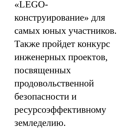
«LEGO-
91,0 FM
конструирование» для
Шәмәрдән
самых юных участников.
102,3 FM
Также пройдет конкурс
Яңа чишмә
инженерных проектов,
107,0 FM
посвященных
Яр Чаллы
продовольственной
105,5 FM
безопасности и
ресурсоэффективному
земледелию.