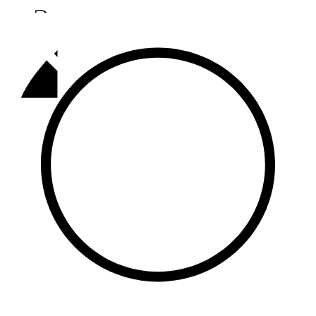
Әлмәт
92,9 FM
Базарлы матак
107,1 FM
Балык бистәсе
104,9 FM
Баулы
107,5 FM
Биләр
101,7 FM