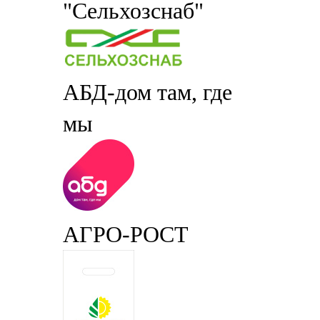
"Сельхозснаб"
АБД-дом там, где
мы
АГРО-РОСТ