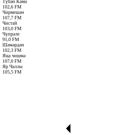
Түбән Кама
102,6 FM
Чирмешән
107,7 FM
Чистай
103,0 FM
Чүпрәле
91,0 FM
Шәмәрдән
102,3 FM
Яңа чишмә
107,0 FM
Яр Чаллы
105,5 FM