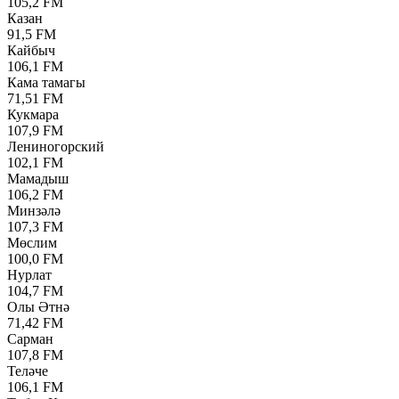
105,2 FM
Казан
91,5 FM
Кайбыч
106,1 FM
Кама тамагы
71,51 FM
Кукмара
107,9 FM
Лениногорский
102,1 FM
Мамадыш
106,2 FM
Минзәлә
107,3 FM
Мөслим
100,0 FM
Нурлат
104,7 FM
Олы Әтнә
71,42 FM
Сарман
107,8 FM
Теләче
106,1 FM