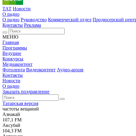
ТАТ
Новости
О радио
О радио
Руководство
Коммерческий отдел
Продюсерский цент
Контакты
Реклама
МЕНЮ
Главная
Программы
Ведущие
Конкурсы
Медиаконтент
Фотолента
Видеоконтент
Аудио-архив
Контакты
Новости
О радио
Заказать поздравление
Татарская версия
частоты вещаний
Азнакай
107,1 FM
Аксубай
104,3 FM