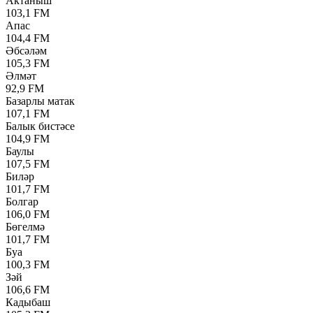
Актаныш
103,1 FM
Апас
104,4 FM
Әбсәләм
105,3 FM
Әлмәт
92,9 FM
Базарлы матак
107,1 FM
Балык бистәсе
104,9 FM
Баулы
107,5 FM
Биләр
101,7 FM
Болгар
106,0 FM
Бөгелмә
101,7 FM
Буа
100,3 FM
Зәй
106,6 FM
Кадыбаш