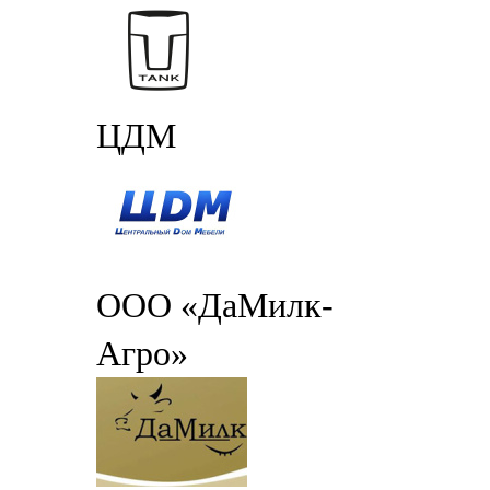
ЦДМ
ООО «ДаМилк-
Агро»