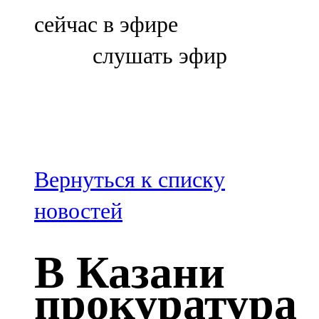
Болгар
сейчас в эфире
106,0 FM
слушать эфир
Бөгелмә
101,7 FM
Буа
100,3 FM
Вернуться к списку
Зәй
новостей
106,6 FM
В Казани
Кадыбаш
прокуратура
105,2 FM