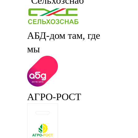
"Сельхозснаб"
АБД-дом там, где
мы
АГРО-РОСТ