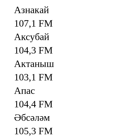
Азнакай
107,1 FM
Аксубай
104,3 FM
Актаныш
103,1 FM
Апас
104,4 FM
Әбсәләм
105,3 FM