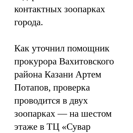
Мамадыш
контактных зоопарках
106,2 FM
города.
Минзәлә
107,3 FM
Как уточнил помощник
Мөслим
прокурора Вахитовского
100,0 FM
района Казани Артем
Нурлат
Потапов, проверка
104,7 FM
проводится в двух
Олы Әтнә
зоопарках — на шестом
71,42 FM
этаже в ТЦ «Сувар
Сарман