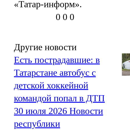
«Татар-информ».
91,0 FM
0
0
0
Шәмәрдән
102,3 FM
Яңа чишмә
Другие новости
107,0 FM
Есть пострадавшие: в
Яр Чаллы
Татарстане автобус с
105,5 FM
детской хоккейной
командой попал в ДТП
30 июля 2026
Новости
республики