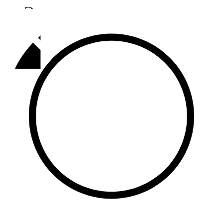
Әлмәт
92,9 FM
Базарлы матак
107,1 FM
Балык бистәсе
104,9 FM
Баулы
107,5 FM
Биләр
101,7 FM