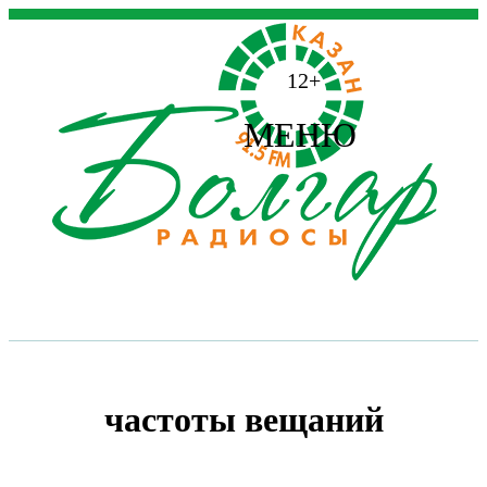
12+
МЕНЮ
частоты вещаний