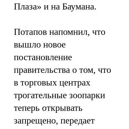
Плаза» и на Баумана.
107,8 FM
Теләче
Потапов напомнил, что
106,1 FM
вышло новое
Түбән Кама
постановление
102,6 FM
правительства о том, что
Чирмешән
в торговых центрах
107,7 FM
трогательные зоопарки
Чистай
теперь открывать
103,0 FM
запрещено, передает
Чүпрәле