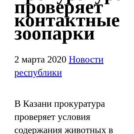
проверяет
Казан
контактные
91,5 FM
зоопарки
Кайбыч
106,1 FM
Кама тамагы
2 марта 2020
Новости
71,51 FM
республики
Кукмара
107,9 FM
В Казани прокуратура
Лениногорский
проверяет условия
102,1 FM
содержания животных в