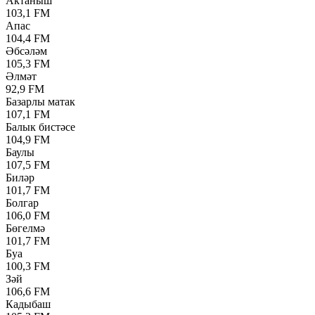
Актаныш
103,1 FM
Апас
104,4 FM
Әбсәләм
105,3 FM
Әлмәт
92,9 FM
Базарлы матак
107,1 FM
Балык бистәсе
104,9 FM
Баулы
107,5 FM
Биләр
101,7 FM
Болгар
106,0 FM
Бөгелмә
101,7 FM
Буа
100,3 FM
Зәй
106,6 FM
Кадыбаш