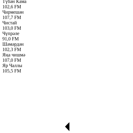
Түбән Кама
102,6 FM
Чирмешән
107,7 FM
Чистай
103,0 FM
Чүпрәле
91,0 FM
Шәмәрдән
102,3 FM
Яңа чишмә
107,0 FM
Яр Чаллы
105,5 FM