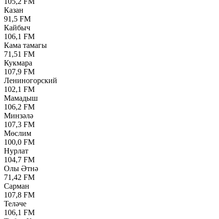
105,2 FM
Казан
91,5 FM
Кайбыч
106,1 FM
Кама тамагы
71,51 FM
Кукмара
107,9 FM
Лениногорский
102,1 FM
Мамадыш
106,2 FM
Минзәлә
107,3 FM
Мөслим
100,0 FM
Нурлат
104,7 FM
Олы Әтнә
71,42 FM
Сарман
107,8 FM
Теләче
106,1 FM