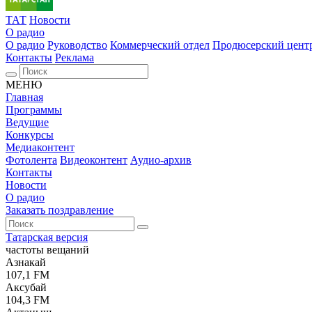
ТАТ
Новости
О радио
О радио
Руководство
Коммерческий отдел
Продюсерский цент
Контакты
Реклама
МЕНЮ
Главная
Программы
Ведущие
Конкурсы
Медиаконтент
Фотолента
Видеоконтент
Аудио-архив
Контакты
Новости
О радио
Заказать поздравление
Татарская версия
частоты вещаний
Азнакай
107,1 FM
Аксубай
104,3 FM