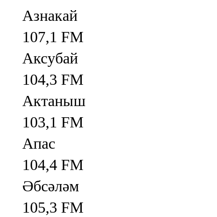
Азнакай
107,1 FM
Аксубай
104,3 FM
Актаныш
103,1 FM
Апас
104,4 FM
Әбсәләм
105,3 FM