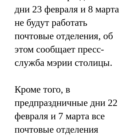
Мамадыш
дни 23 февраля и 8 марта
106,2 FM
не будут работать
Минзәлә
почтовые отделения, об
107,3 FM
этом сообщает пресс-
Мөслим
служба мэрии столицы.
100,0 FM
Нурлат
Кроме того, в
104,7 FM
предпраздничные дни 22
Олы Әтнә
февраля и 7 марта все
71,42 FM
почтовые отделения
Сарман