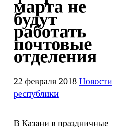
марта не
Казан
будут
91,5 FM
работать
Кайбыч
почтовые
106,1 FM
отделения
Кама тамагы
71,51 FM
Кукмара
22 февраля 2018
Новости
107,9 FM
республики
Лениногорский
102,1 FM
В Казани в праздничные