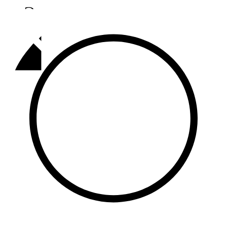
Әлмәт
92,9 FM
Базарлы матак
107,1 FM
Балык бистәсе
104,9 FM
Баулы
107,5 FM
Биләр
101,7 FM