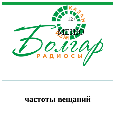
12+
МЕНЮ
частоты вещаний