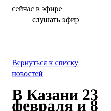
Болгар
сейчас в эфире
106,0 FM
слушать эфир
Бөгелмә
101,7 FM
Буа
100,3 FM
Вернуться к списку
Зәй
новостей
106,6 FM
В Казани 23
Кадыбаш
февраля и 8
105,2 FM