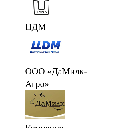
ЦДМ
ООО «ДаМилк-
Агро»