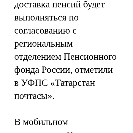
доставка пенсий будет
91,0 FM
выполняться по
Шәмәрдән
согласованию с
102,3 FM
региональным
Яңа чишмә
отделением Пенсионного
107,0 FM
фонда России, отметили
Яр Чаллы
в УФПС «Татарстан
105,5 FM
почтасы».
В мобильном