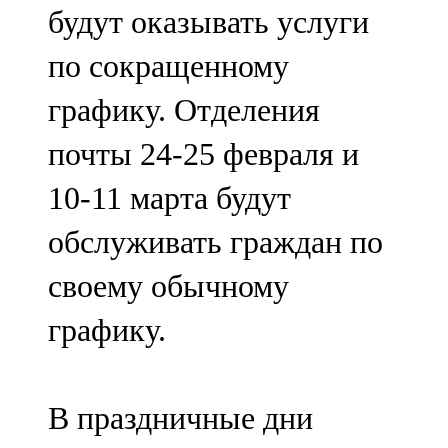
будут оказывать услуги
107,8 FM
по сокращенному
Теләче
графику. Отделения
106,1 FM
почты 24-25 февраля и
Түбән Кама
10-11 марта будут
102,6 FM
обслуживать граждан по
Чирмешән
своему обычному
107,7 FM
графику.
Чистай
103,0 FM
В праздничные дни
Чүпрәле