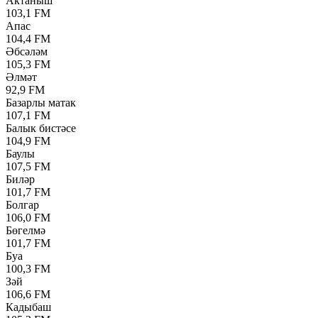
Актаныш
103,1 FM
Апас
104,4 FM
Әбсәләм
105,3 FM
Әлмәт
92,9 FM
Базарлы матак
107,1 FM
Балык бистәсе
104,9 FM
Баулы
107,5 FM
Биләр
101,7 FM
Болгар
106,0 FM
Бөгелмә
101,7 FM
Буа
100,3 FM
Зәй
106,6 FM
Кадыбаш