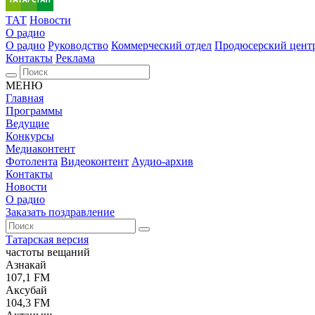
ТАТ
Новости
О радио
О радио
Руководство
Коммерческий отдел
Продюсерский цент
Контакты
Реклама
МЕНЮ
Главная
Программы
Ведущие
Конкурсы
Медиаконтент
Фотолента
Видеоконтент
Аудио-архив
Контакты
Новости
О радио
Заказать поздравление
Татарская версия
частоты вещаний
Азнакай
107,1 FM
Аксубай
104,3 FM