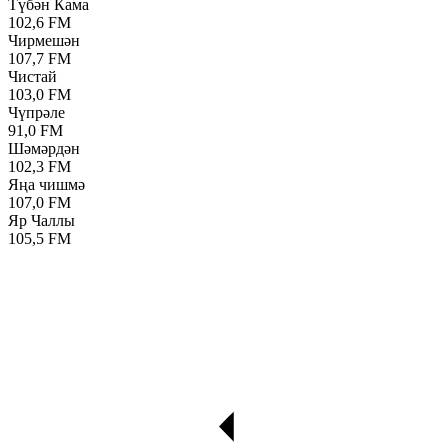
Түбән Кама
102,6 FM
Чирмешән
107,7 FM
Чистай
103,0 FM
Чүпрәле
91,0 FM
Шәмәрдән
102,3 FM
Яңа чишмә
107,0 FM
Яр Чаллы
105,5 FM