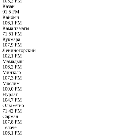
105,2 FM
Казан
91,5 FM
Кайбыч
106,1 FM
Кама тамагы
71,51 FM
Кукмара
107,9 FM
Лениногорский
102,1 FM
Мамадыш
106,2 FM
Минзәлә
107,3 FM
Мөслим
100,0 FM
Нурлат
104,7 FM
Олы Әтнә
71,42 FM
Сарман
107,8 FM
Теләче
106,1 FM