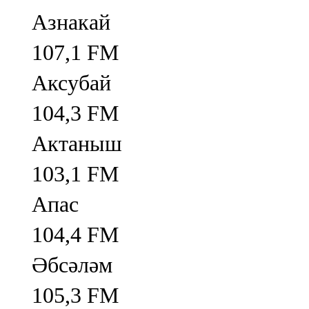
Азнакай
107,1 FM
Аксубай
104,3 FM
Актаныш
103,1 FM
Апас
104,4 FM
Әбсәләм
105,3 FM