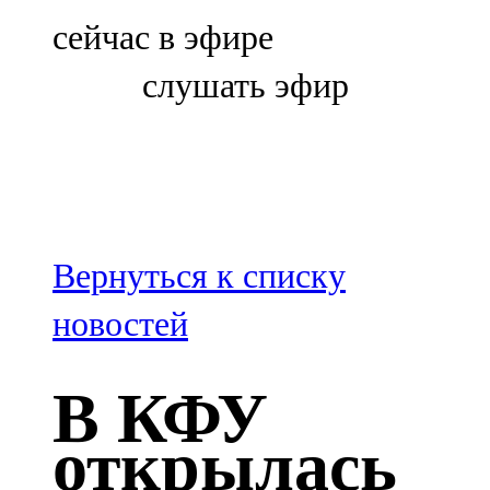
Болгар
сейчас в эфире
106,0 FM
слушать эфир
Бөгелмә
101,7 FM
Буа
100,3 FM
Вернуться к списку
Зәй
новостей
106,6 FM
В КФУ
Кадыбаш
открылась
105,2 FM