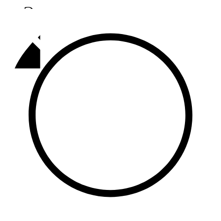
Әлмәт
92,9 FM
Базарлы матак
107,1 FM
Балык бистәсе
104,9 FM
Баулы
107,5 FM
Биләр
101,7 FM