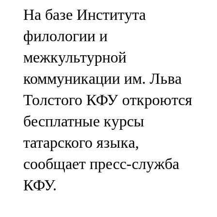
Мамадыш
На базе Института
106,2 FM
филологии и
Минзәлә
межкультурной
107,3 FM
коммуникации им. Льва
Мөслим
Толстого КФУ откроются
100,0 FM
бесплатные курсы
Нурлат
татарского языка,
104,7 FM
сообщает пресс-служба
Олы Әтнә
КФУ.
71,42 FM
Сарман