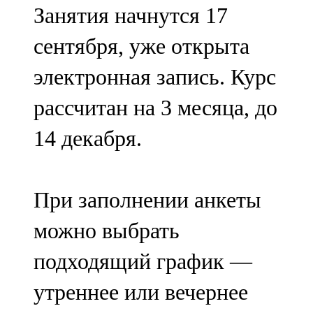
Занятия начнутся 17
107,8 FM
сентября, уже открыта
Теләче
электронная запись. Курс
106,1 FM
рассчитан на 3 месяца, до
Түбән Кама
14 декабря.
102,6 FM
Чирмешән
При заполнении анкеты
107,7 FM
можно выбрать
Чистай
подходящий график —
103,0 FM
утреннее или вечернее
Чүпрәле