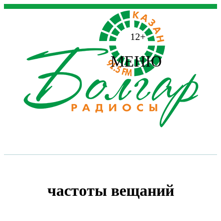
12+
МЕНЮ
частоты вещаний