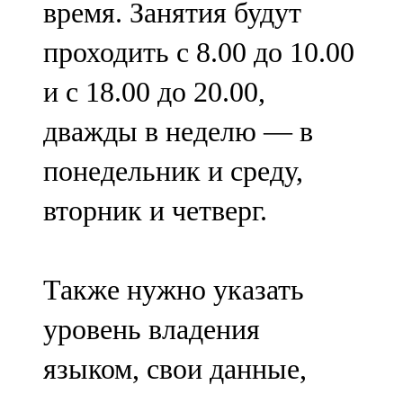
время. Занятия будут
91,0 FM
проходить с 8.00 до 10.00
Шәмәрдән
и с 18.00 до 20.00,
102,3 FM
дважды в неделю — в
Яңа чишмә
понедельник и среду,
107,0 FM
вторник и четверг.
Яр Чаллы
105,5 FM
Также нужно указать
уровень владения
языком, свои данные,