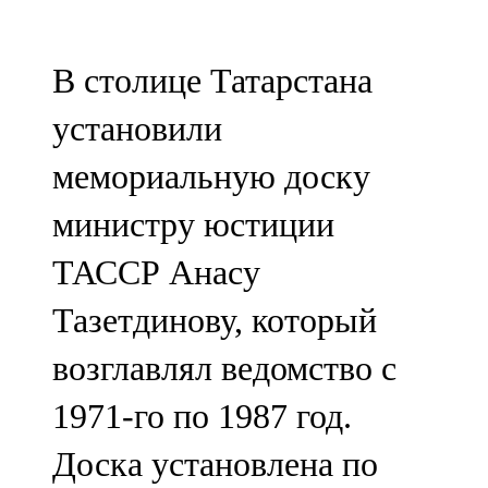
Мамадыш
106,2 FM
В столице Татарстана
Минзәлә
установили
107,3 FM
мемориальную доску
Мөслим
министру юстиции
100,0 FM
ТАССР Анасу
Нурлат
Тазетдинову, который
104,7 FM
возглавлял ведомство с
Олы Әтнә
1971-го по 1987 год.
71,42 FM
Доска установлена по
Сарман