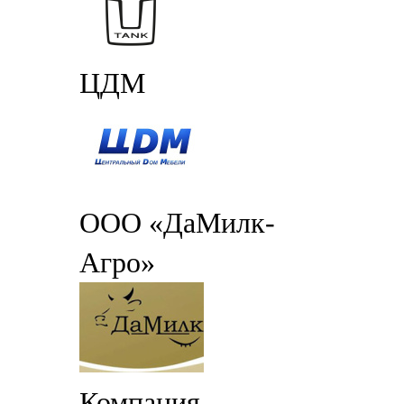
ЦДМ
ООО «ДаМилк-
Агро»
Компания