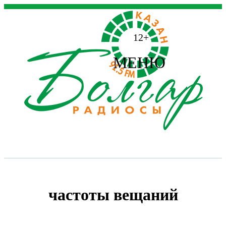
12+
МЕНЮ
частоты вещаний