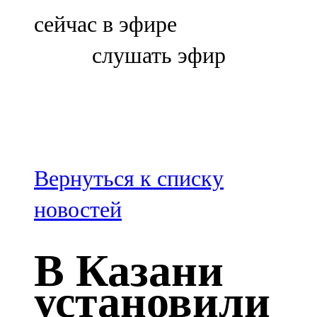
Болгар
сейчас в эфире
106,0 FM
слушать эфир
Бөгелмә
101,7 FM
Буа
100,3 FM
Вернуться к списку
Зәй
новостей
106,6 FM
В Казани
Кадыбаш
установили
105,2 FM