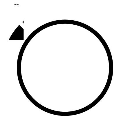
Әлмәт
92,9 FM
Базарлы матак
107,1 FM
Балык бистәсе
104,9 FM
Баулы
107,5 FM
Биләр
101,7 FM