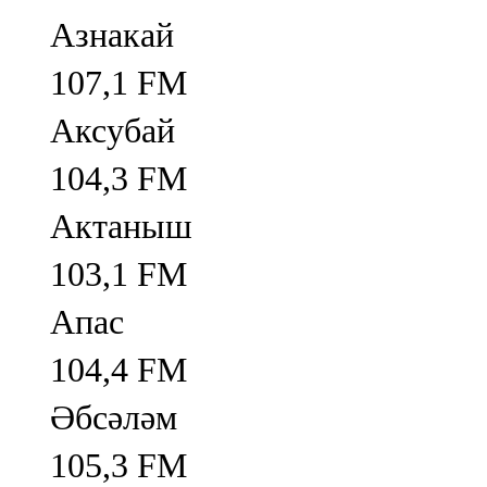
Азнакай
107,1 FM
Аксубай
104,3 FM
Актаныш
103,1 FM
Апас
104,4 FM
Әбсәләм
105,3 FM