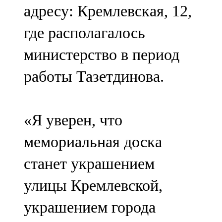
адресу: Кремлевская, 12,
107,8 FM
где располагалось
Теләче
министерство в период
106,1 FM
работы Тазетдинова.
Түбән Кама
102,6 FM
«Я уверен, что
Чирмешән
мемориальная доска
107,7 FM
станет украшением
Чистай
улицы Кремлевской,
103,0 FM
украшением города
Чүпрәле