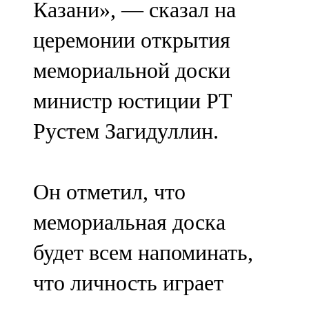
Казани», — сказал на
91,0 FM
церемонии открытия
Шәмәрдән
мемориальной доски
102,3 FM
министр юстиции РТ
Яңа чишмә
Рустем Загидуллин.
107,0 FM
Яр Чаллы
Он отметил, что
105,5 FM
мемориальная доска
будет всем напоминать,
что личность играет