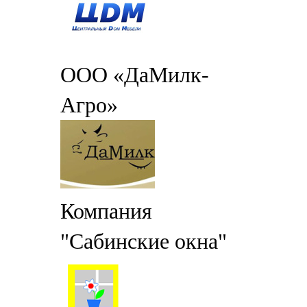
ООО «ДаМилк-
Агро»
Компания
"Сабинские окна"