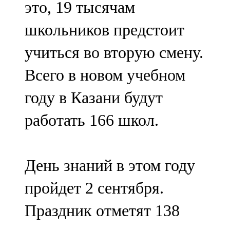
это, 19 тысячам
91,0 FM
школьников предстоит
Шәмәрдән
учиться во вторую смену.
102,3 FM
Всего в новом учебном
Яңа чишмә
году в Казани будут
107,0 FM
работать 166 школ.
Яр Чаллы
105,5 FM
День знаний в этом году
пройдет 2 сентября.
Праздник отметят 138