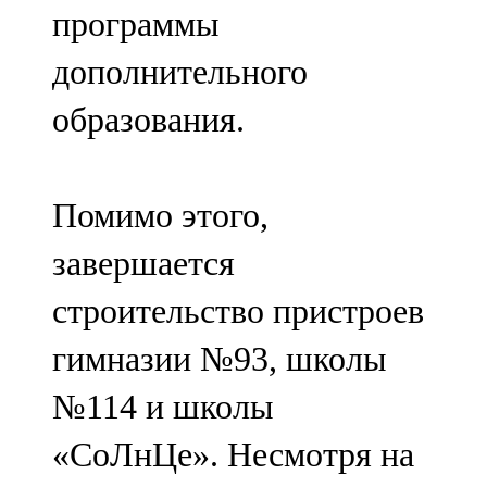
программы
107,8 FM
дополнительного
Теләче
образования.
106,1 FM
Түбән Кама
Помимо этого,
102,6 FM
завершается
Чирмешән
строительство пристроев
107,7 FM
гимназии №93, школы
Чистай
№114 и школы
103,0 FM
«СоЛнЦе». Несмотря на
Чүпрәле