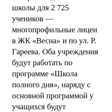
Мамадыш
школы для 2 725
106,2 FM
учеников —
Минзәлә
многопрофильные лицеи
107,3 FM
в ЖК «Весна» и по ул. Р.
Мөслим
Гареева. Оба учреждения
100,0 FM
будут работать по
Нурлат
программе «Школа
104,7 FM
полного дня», наряду с
Олы Әтнә
основной программой у
71,42 FM
учащихся будут
Сарман