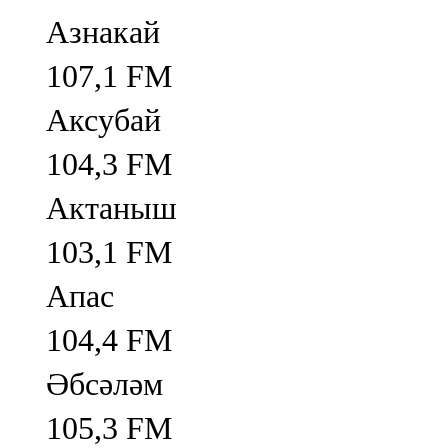
Азнакай
107,1 FM
Аксубай
104,3 FM
Актаныш
103,1 FM
Апас
104,4 FM
Әбсәләм
105,3 FM