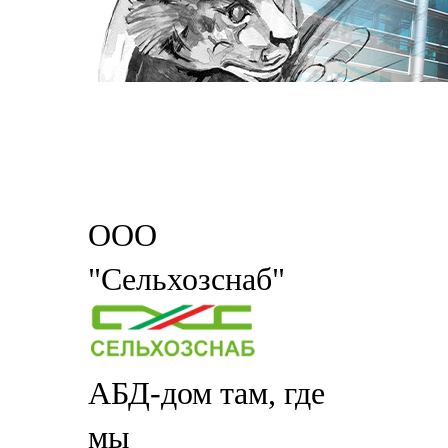
ООО
"Сельхозснаб"
АБД-дом там, где
мы