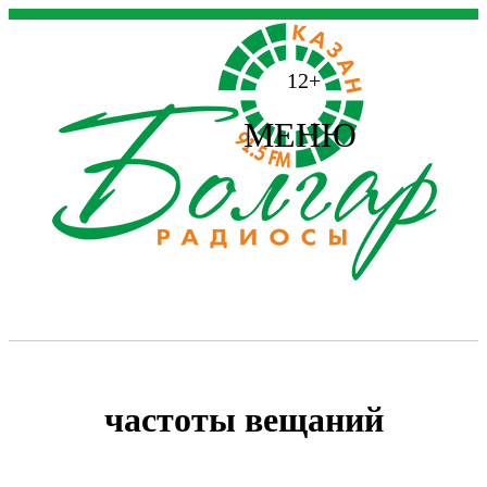
12+
МЕНЮ
частоты вещаний