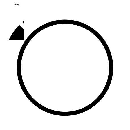
Әлмәт
92,9 FM
Базарлы матак
107,1 FM
Балык бистәсе
104,9 FM
Баулы
107,5 FM
Биләр
101,7 FM