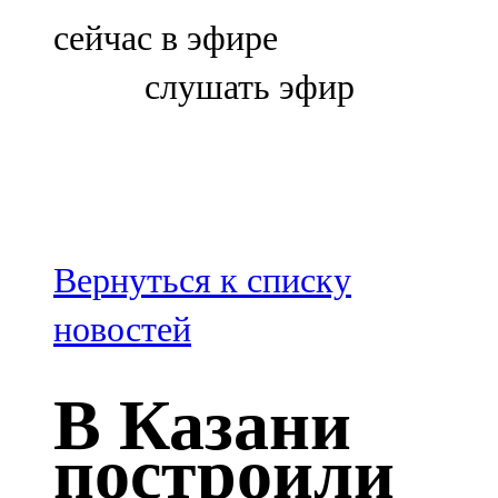
Болгар
сейчас в эфире
106,0 FM
слушать эфир
Бөгелмә
101,7 FM
Буа
100,3 FM
Вернуться к списку
Зәй
новостей
106,6 FM
В Казани
Кадыбаш
построили
105,2 FM