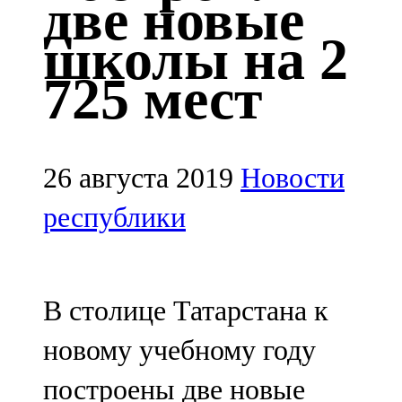
две новые
Казан
школы на 2
91,5 FM
725 мест
Кайбыч
106,1 FM
Кама тамагы
26 августа 2019
Новости
71,51 FM
республики
Кукмара
107,9 FM
В столице Татарстана к
Лениногорский
новому учебному году
102,1 FM
построены две новые