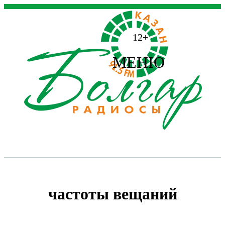
12+
МЕНЮ
частоты вещаний