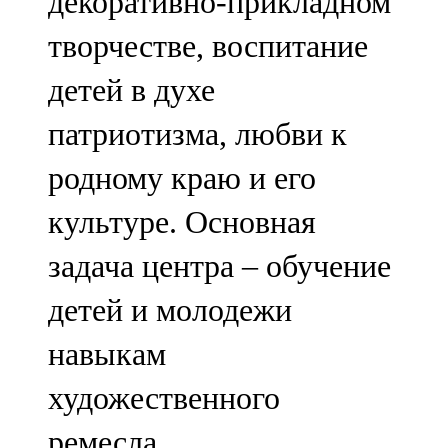
декоративно-прикладном
91,0 FM
творчестве, воспитание
Шәмәрдән
детей в духе
102,3 FM
патриотизма, любви к
Яңа чишмә
родному краю и его
107,0 FM
культуре. Основная
Яр Чаллы
задача центра – обучение
105,5 FM
детей и молодежи
навыкам
художественного
ремесла.