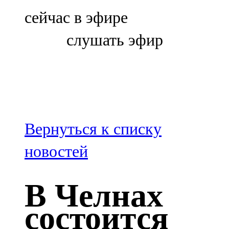
Болгар
сейчас в эфире
106,0 FM
слушать эфир
Бөгелмә
101,7 FM
Буа
100,3 FM
Вернуться к списку
Зәй
новостей
106,6 FM
В Челнах
Кадыбаш
состоится
105,2 FM