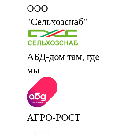
ООО
"Сельхозснаб"
АБД-дом там, где
мы
АГРО-РОСТ