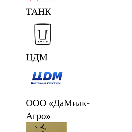
ТАНК
ЦДМ
ООО «ДаМилк-
Агро»