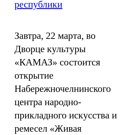
Мамадыш
республики
106,2 FM
Минзәлә
Завтра, 22 марта, во
107,3 FM
Дворце культуры
Мөслим
«КАМАЗ» состоится
100,0 FM
открытие
Нурлат
Набережночелнинского
104,7 FM
центра народно-
Олы Әтнә
прикладного искусства и
71,42 FM
ремесел «Живая
Сарман