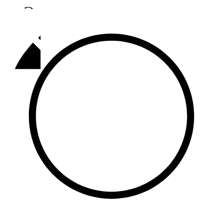
Әлмәт
92,9 FM
Базарлы матак
107,1 FM
Балык бистәсе
104,9 FM
Баулы
107,5 FM
Биләр
101,7 FM