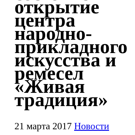
открытие
Казан
центра
91,5 FM
народно-
Кайбыч
прикладного
106,1 FM
искусства и
Кама тамагы
ремесел
71,51 FM
«Живая
Кукмара
традиция»
107,9 FM
Лениногорский
102,1 FM
21 марта 2017
Новости