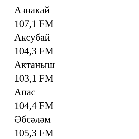
Азнакай
107,1 FM
Аксубай
104,3 FM
Актаныш
103,1 FM
Апас
104,4 FM
Әбсәләм
105,3 FM