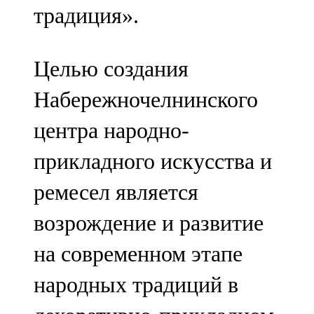
традиция».
107,8 FM
Теләче
Целью создания
106,1 FM
Набережночелнинского
Түбән Кама
центра народно-
102,6 FM
прикладного искусства и
Чирмешән
ремесел является
107,7 FM
возрождение и развитие
Чистай
на современном этапе
103,0 FM
народных традиций в
Чүпрәле