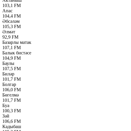
Актаныш
103,1 FM
Апас
104,4 FM
Әбсәләм
105,3 FM
Әлмәт
92,9 FM
Базарлы матак
107,1 FM
Балык бистәсе
104,9 FM
Баулы
107,5 FM
Биләр
101,7 FM
Болгар
106,0 FM
Бөгелмә
101,7 FM
Буа
100,3 FM
Зәй
106,6 FM
Кадыбаш