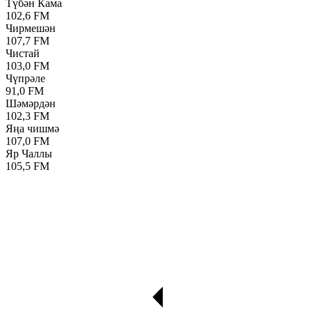
Түбән Кама
102,6 FM
Чирмешән
107,7 FM
Чистай
103,0 FM
Чүпрәле
91,0 FM
Шәмәрдән
102,3 FM
Яңа чишмә
107,0 FM
Яр Чаллы
105,5 FM