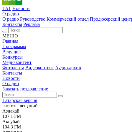
ТАТ
Новости
О радио
О радио
Руководство
Коммерческий отдел
Продюсерский цент
Контакты
Реклама
МЕНЮ
Главная
Программы
Ведущие
Конкурсы
Медиаконтент
Фотолента
Видеоконтент
Аудио-архив
Контакты
Новости
О радио
Заказать поздравление
Татарская версия
частоты вещаний
Азнакай
107,1 FM
Аксубай
104,3 FM