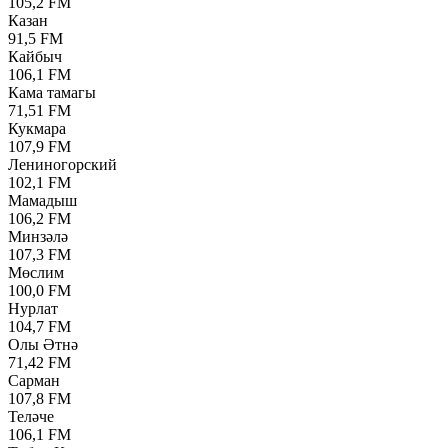
105,2 FM
Казан
91,5 FM
Кайбыч
106,1 FM
Кама тамагы
71,51 FM
Кукмара
107,9 FM
Лениногорский
102,1 FM
Мамадыш
106,2 FM
Минзәлә
107,3 FM
Мөслим
100,0 FM
Нурлат
104,7 FM
Олы Әтнә
71,42 FM
Сарман
107,8 FM
Теләче
106,1 FM