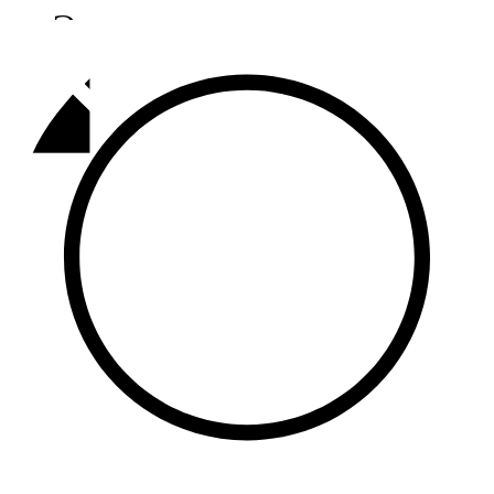
Әлмәт
92,9 FM
Базарлы матак
107,1 FM
Балык бистәсе
104,9 FM
Баулы
107,5 FM
Биләр
101,7 FM