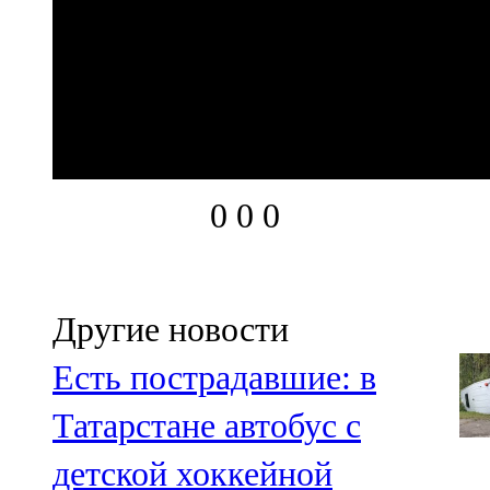
0
0
0
Другие новости
Есть пострадавшие: в
Татарстане автобус с
детской хоккейной