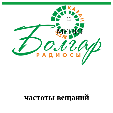
12+
МЕНЮ
частоты вещаний