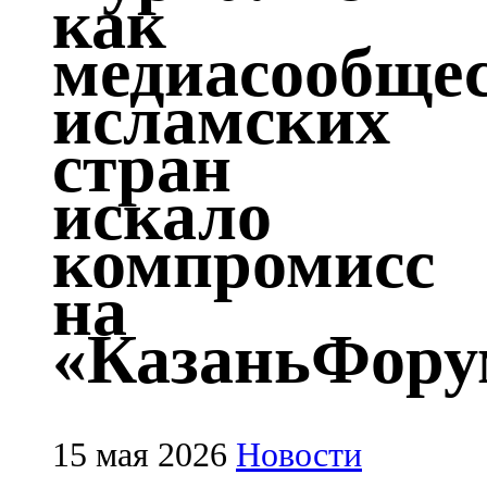
как
Казан
медиасообще
91,5 FM
исламских
Кайбыч
стран
106,1 FM
искало
Кама тамагы
компромисс
71,51 FM
на
Кукмара
«КазаньФору
107,9 FM
Лениногорский
102,1 FM
15 мая 2026
Новости