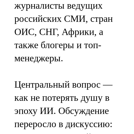
журналисты ведущих
91,0 FM
российских СМИ, стран
Шәмәрдән
ОИС, СНГ, Африки, а
102,3 FM
также блогеры и топ-
Яңа чишмә
менеджеры.
107,0 FM
Яр Чаллы
Центральный вопрос —
105,5 FM
как не потерять душу в
эпоху ИИ. Обсуждение
переросло в дискуссию: