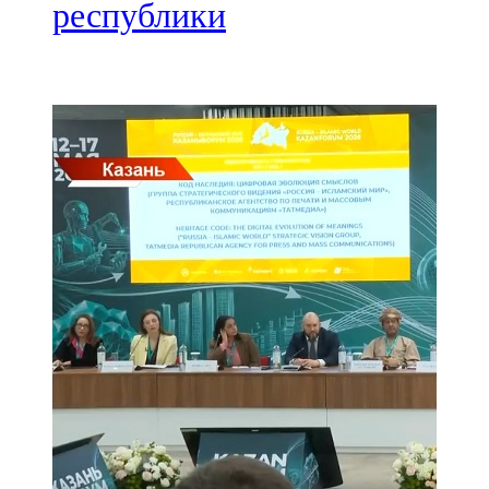
Мамадыш
республики
106,2 FM
Минзәлә
107,3 FM
Мөслим
100,0 FM
Нурлат
104,7 FM
Олы Әтнә
71,42 FM
Сарман