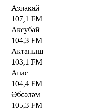
Азнакай
107,1 FM
Аксубай
104,3 FM
Актаныш
103,1 FM
Апас
104,4 FM
Әбсәләм
105,3 FM