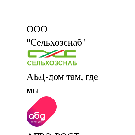
ООО
"Сельхозснаб"
АБД-дом там, где
мы