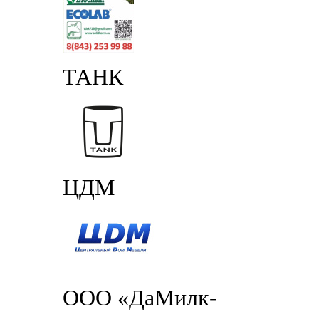
ТАНК
ЦДМ
ООО «ДаМилк-