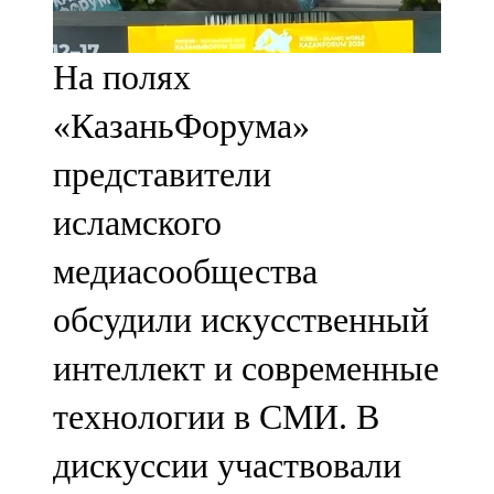
107,8 FM
На полях
Теләче
«КазаньФорума»
106,1 FM
представители
Түбән Кама
исламского
102,6 FM
медиасообщества
Чирмешән
обсудили искусственный
107,7 FM
интеллект и современные
Чистай
технологии в СМИ. В
103,0 FM
дискуссии участвовали
Чүпрәле