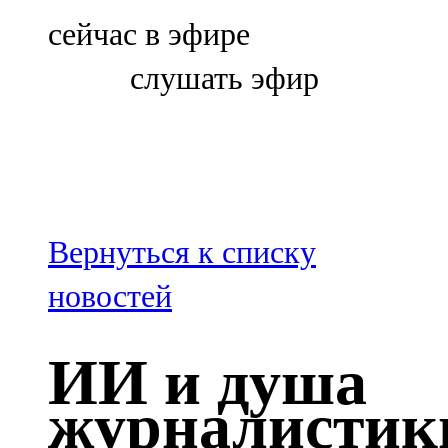
Болгар
сейчас в эфире
106,0 FM
слушать эфир
Бөгелмә
101,7 FM
Буа
100,3 FM
Вернуться к списку
Зәй
новостей
106,6 FM
ИИ и душа
Кадыбаш
журналистик
105,2 FM