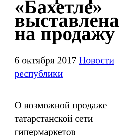
«Бахетле»
Казан
выставлена
91,5 FM
на продажу
Кайбыч
106,1 FM
Кама тамагы
6 октября 2017
Новости
71,51 FM
республики
Кукмара
107,9 FM
О возможной продаже
Лениногорский
татарстанской сети
102,1 FM
гипермаркетов