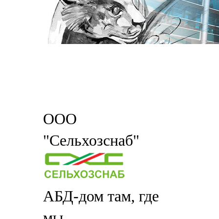
ООО
"Сельхозснаб"
АБД-дом там, где
мы