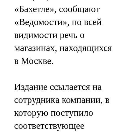
Мамадыш
«Бахетле», сообщают
106,2 FM
«Ведомости», по всей
Минзәлә
видимости речь о
107,3 FM
магазинах, находящихся
Мөслим
в Москве.
100,0 FM
Нурлат
Издание ссылается на
104,7 FM
сотрудника компании, в
Олы Әтнә
которую поступило
71,42 FM
соответствующее
Сарман