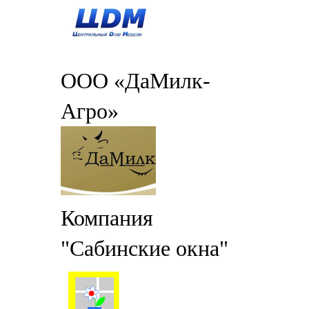
ООО «ДаМилк-
Агро»
Компания
"Сабинские окна"