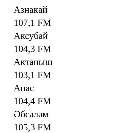
Азнакай
107,1 FM
Аксубай
104,3 FM
Актаныш
103,1 FM
Апас
104,4 FM
Әбсәләм
105,3 FM