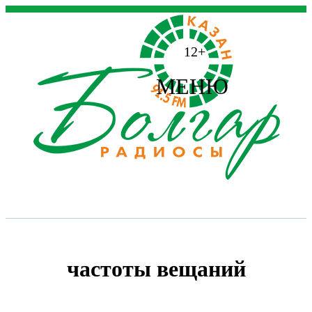
12+
МЕНЮ
частоты вещаний