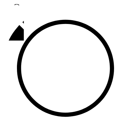
Әлмәт
92,9 FM
Базарлы матак
107,1 FM
Балык бистәсе
104,9 FM
Баулы
107,5 FM
Биләр
101,7 FM