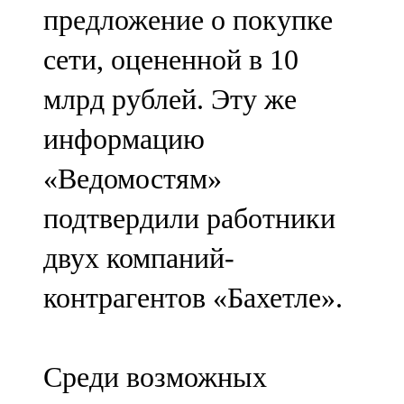
предложение о покупке
107,8 FM
сети, оцененной в 10
Теләче
млрд рублей. Эту же
106,1 FM
информацию
Түбән Кама
«Ведомостям»
102,6 FM
подтвердили работники
Чирмешән
двух компаний-
107,7 FM
контрагентов «Бахетле».
Чистай
103,0 FM
Среди возможных
Чүпрәле