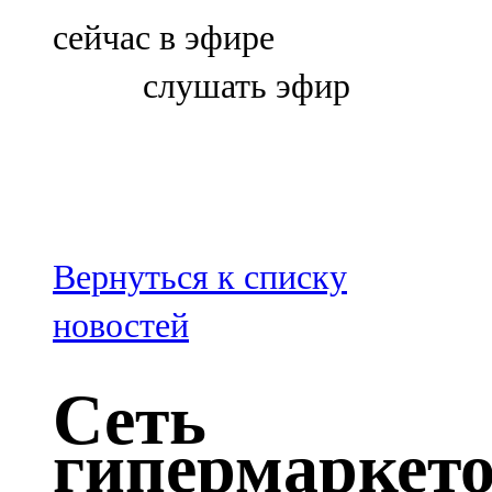
Болгар
сейчас в эфире
106,0 FM
слушать эфир
Бөгелмә
101,7 FM
Буа
100,3 FM
Вернуться к списку
Зәй
новостей
106,6 FM
Сеть
Кадыбаш
гипермаркет
105,2 FM