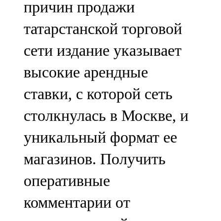
причин продажи
91,0 FM
татарстанской торговой
Шәмәрдән
сети издание указывает
102,3 FM
высокие арендные
Яңа чишмә
ставки, с которой сеть
107,0 FM
столкнулась в Москве, и
Яр Чаллы
уникальный формат ее
105,5 FM
магазинов. Получить
оперативные
комментарии от